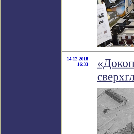
14.12.2018
«Докоп
16:33
сверхг