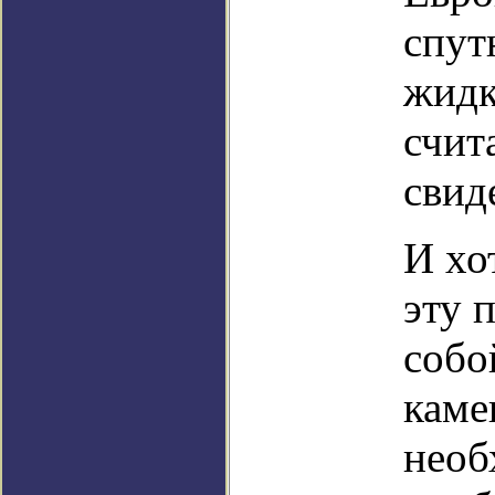
спут
жидк
счит
свид
И хо
эту 
собо
каме
необ