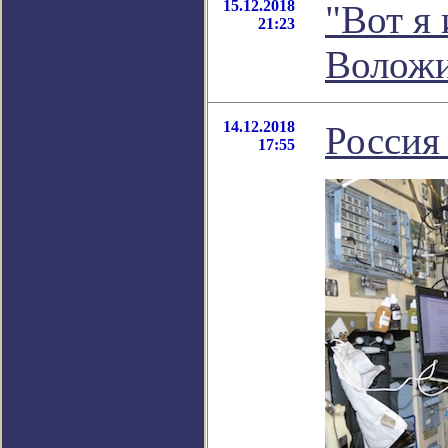
15.12.2018
"Вот я 
21:23
Волож
14.12.2018
Россия
17:55