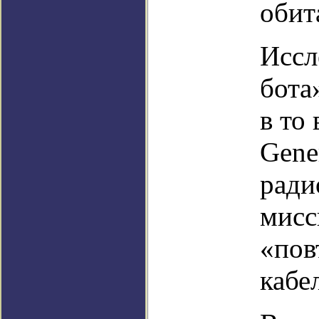
обит
Иссл
бота
в то
Gene
ради
мисс
«пов
кабе