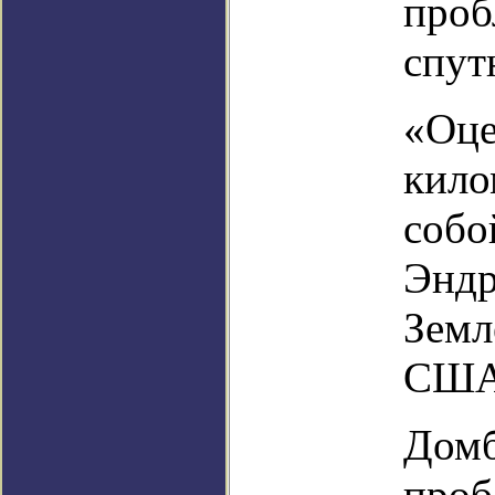
проб
спут
«Оце
кило
собо
Эндр
Земл
США
Домб
проб