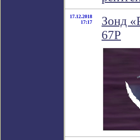
17.12.2018
Зонд «
17:17
67P