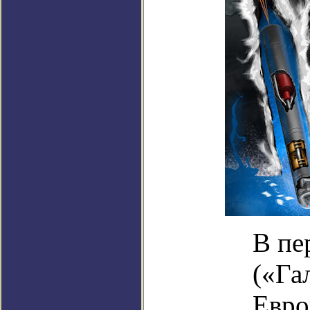
В пе
(«Га
Евро