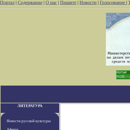
Портал
|
Содержание
|
О нас
|
Пишите
|
Новости
|
Голосование
|
ЛИТЕРАТУРА
Новости русской культуры
Афиша