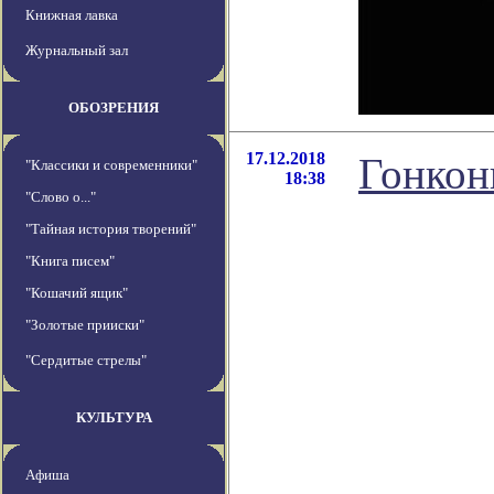
Книжная лавка
Журнальный зал
ОБОЗРЕНИЯ
17.12.2018
Гонкон
"Классики и современники"
18:38
"Слово о..."
"Тайная история творений"
"Книга писем"
"Кошачий ящик"
"Золотые прииски"
"Сердитые стрелы"
КУЛЬТУРА
Афиша