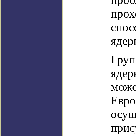
прох
спос
ядер
Груп
ядер
може
Евро
осущ
прис