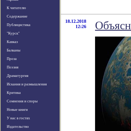
К читателю
Содержание
18.12.2018
Объясн
Публицистика
12:26
"Курск"
Кавказ
Балканы
Проза
Поэзия
Драматургия
Искания и размышления
Критика
Сомнения и споры
Новые книги
У нас в гостях
Издательство