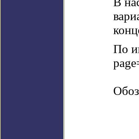
В на
вари
конц
По и
page
Обоз