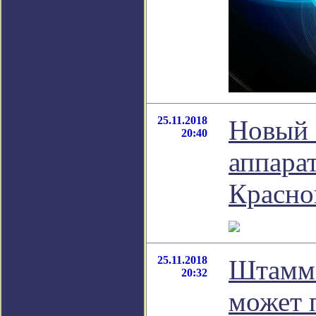
25.11.2018
Новый 
20:40
аппара
Красно
25.11.2018
Штамм 
20:32
может 