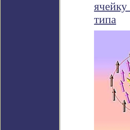
ячейку
типа