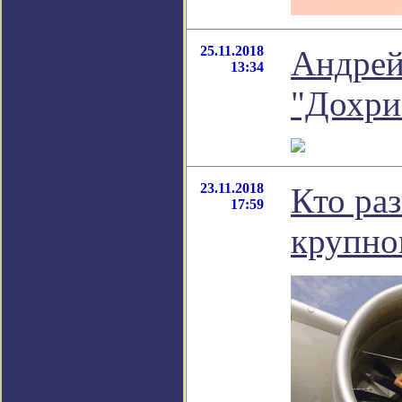
25.11.2018
Андрей
13:34
"Дохри
23.11.2018
Кто ра
17:59
крупно