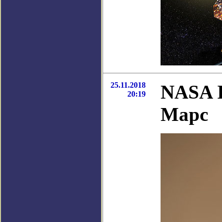
25.11.2018
NASA I
20:19
Марс