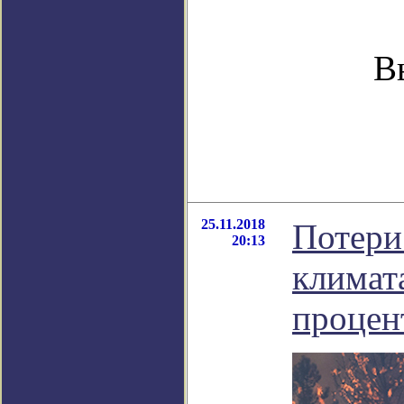
В
25.11.2018
Потери
20:13
климат
процен