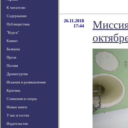
К читателю
Содержание
26.11.2018
Миссия
Публицистика
17:44
"Курск"
октябре
Кавказ
Балканы
Проза
Поэзия
Драматургия
Искания и размышления
Критика
Сомнения и споры
Новые книги
У нас в гостях
Издательство