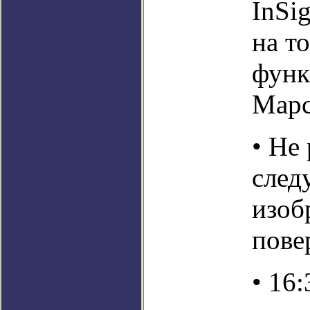
InSi
на то
функ
Мар
• Не
след
изоб
пове
• 16