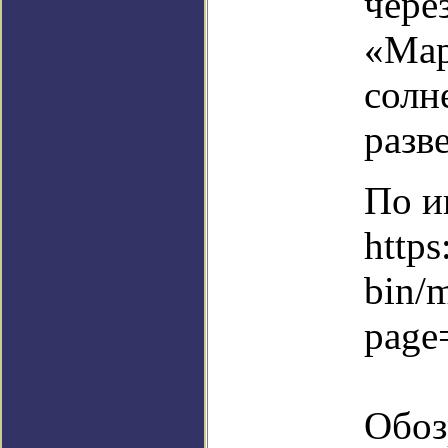
чере
«Мар
солн
разв
По и
https
bin/
page
Обоз