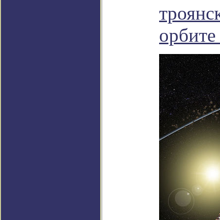
троянс
орбите