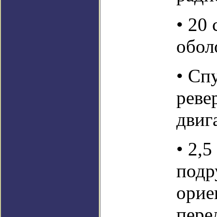
• 20
обол
• Сп
реве
двиг
• 2,
подр
орие
пере