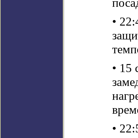
поса
• 22
защи
темп
• 15
заме
нагр
врем
• 22