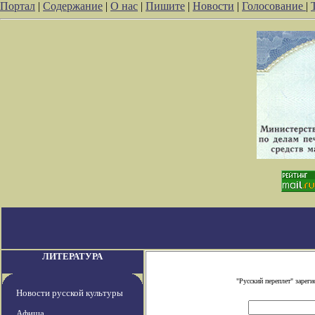
Портал
|
Содержание
|
О нас
|
Пишите
|
Новости
|
Голосование
|
ЛИТЕРАТУРА
"Русский переплет" заре
Новости русской культуры
Афиша