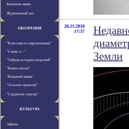
Книжная лавка
Журнальный зал
26.11.2018
Недавн
ОБОЗРЕНИЯ
17:37
диамет
"Классики и современники"
"Слово о..."
Земли
"Тайная история творений"
"Книга писем"
"Кошачий ящик"
"Золотые прииски"
"Сердитые стрелы"
КУЛЬТУРА
Афиша