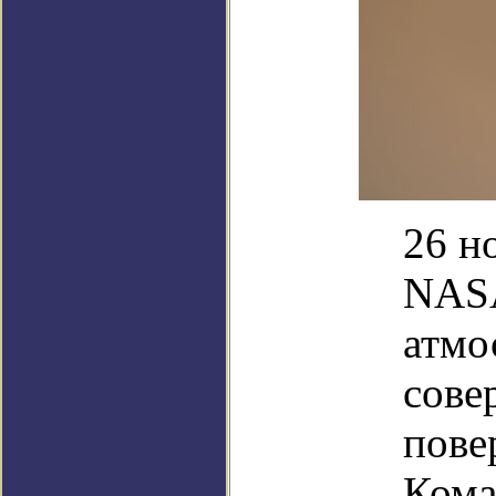
26 н
NASA
атмо
сове
пове
Кома