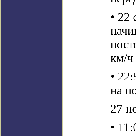
• 22 
начи
пост
км/ч
• 22
на п
27 н
• 11