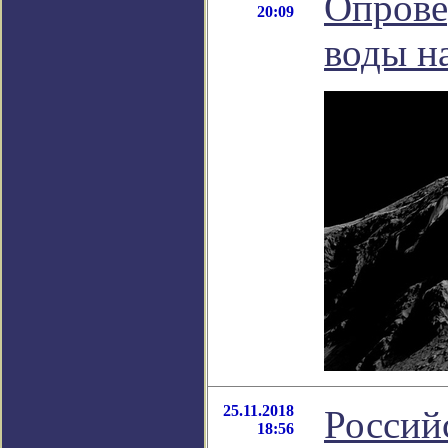
Опрове
20:09
воды н
25.11.2018
Россий
18:56