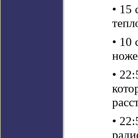
• 15
тепл
• 10
ноже
• 22
кото
расс
• 22
ради