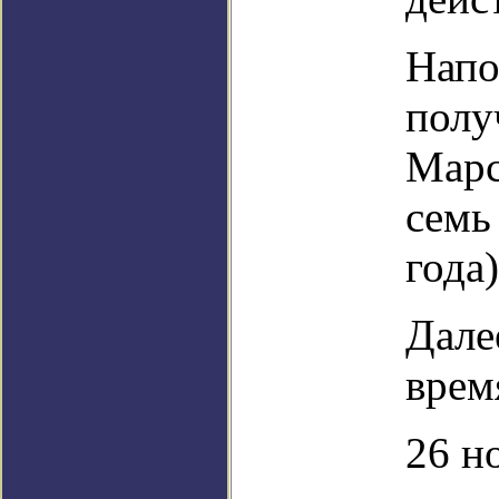
Напо
полу
Марс
семь
года)
Дале
врем
26 н