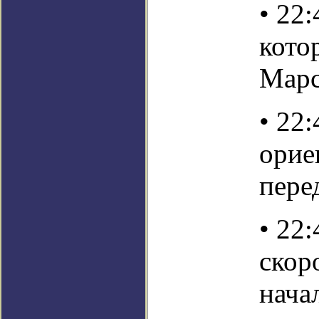
• 22
кото
Мар
• 22
орие
пере
• 22
скор
нача