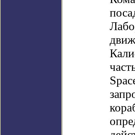
поса
Лабо
движ
Кали
част
Spac
запр
кора
опре
дейс