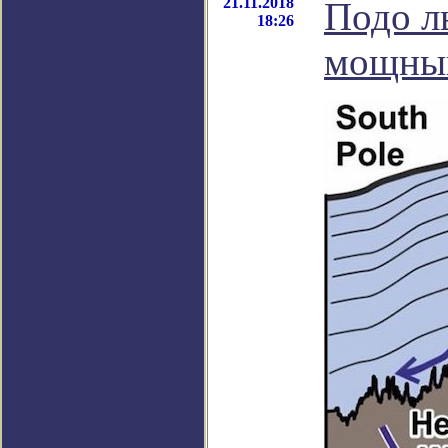
21.11.2018
Подо л
18:26
мощный