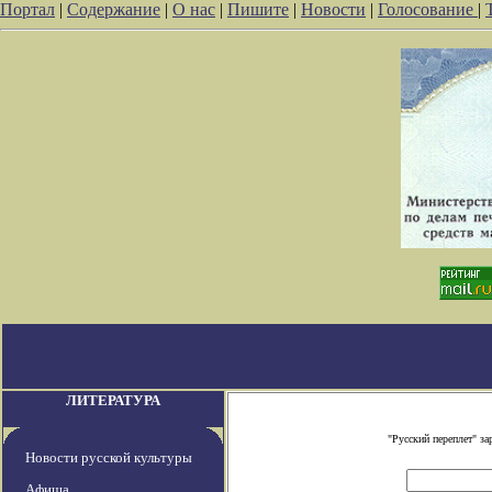
Портал
|
Содержание
|
О нас
|
Пишите
|
Новости
|
Голосование
|
ЛИТЕРАТУРА
"Русский переплет" з
Новости русской культуры
Афиша