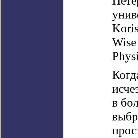
Пете
унив
Kori
Wise
Phys
Когд
исче
в бо
выбр
прос