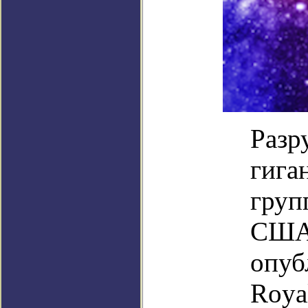
Разр
гига
груп
США 
опуб
Royal