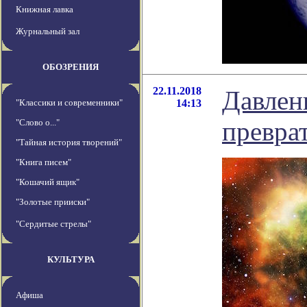
Книжная лавка
Журнальный зал
ОБОЗРЕНИЯ
22.11.2018
Давлени
"Классики и современники"
14:13
превра
"Слово о..."
"Тайная история творений"
"Книга писем"
"Кошачий ящик"
"Золотые прииски"
"Сердитые стрелы"
КУЛЬТУРА
Афиша