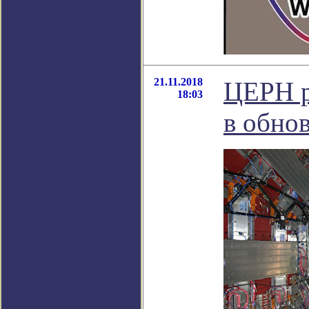
21.11.2018
ЦЕРН р
18:03
в обно