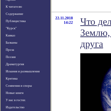
К читателю
Содержание
22.11.2018
Что дел
Публицистика
14:22
"Курск"
Землю,
Кавказ
друга
Балканы
Проза
Поэзия
Драматургия
Искания и размышления
Критика
Сомнения и споры
Новые книги
У нас в гостях
Издательство