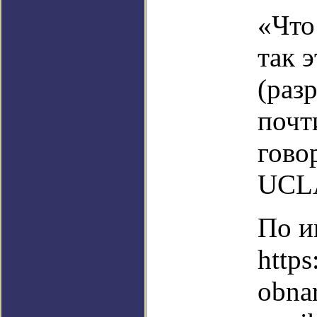
«Что
так э
(раз
почт
гово
UCL
По и
https
obna