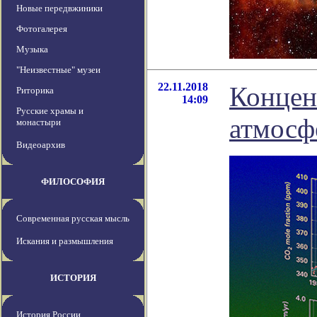
Новые передвжиники
Фотогалерея
Музыка
"Неизвестные" музеи
22.11.2018
Концен
Риторика
14:09
Русские храмы и
атмосф
монастыри
Видеоархив
ФИЛОСОФИЯ
Современная русская мысль
Искания и размышления
ИСТОРИЯ
История России