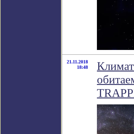
21.11.2018
Климат
18:48
обитае
TRAPP