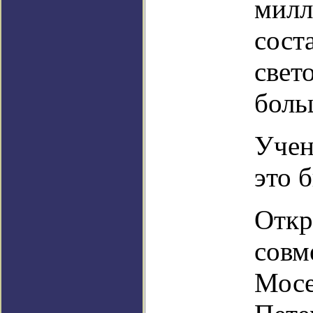
милл
сост
свет
боль
Учен
это 
Откр
совм
Мосе