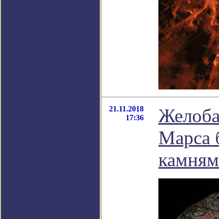
21.11.2018
Желоба
17:36
Марса 
камня