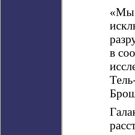
«Мы 
искл
разр
в со
иссл
Тель
Брош
Гала
расс