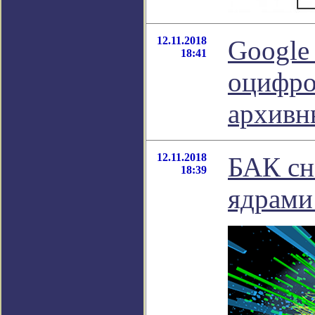
12.11.2018
Google
18:41
оцифро
архивн
12.11.2018
БАК сн
18:39
ядрами