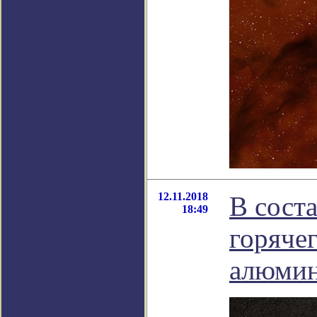
12.11.2018
В сост
18:49
горяче
алюми