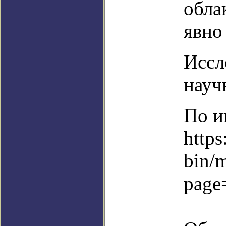
обла
явно
Иссл
науч
По и
https
bin/
page