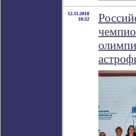
12.11.2018
Россий
18:32
чемпи
олимпи
астроф