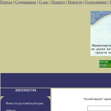
Портал
|
Содержание
|
О нас
|
Пишите
|
Новости
|
Голосование
|
ЛИТЕРАТУРА
"Русский переплет" заре
Новости русской культуры
Афиша