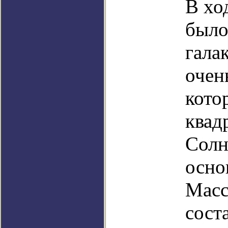
В хо
было
гала
очен
кото
квад
Солн
осно
Масс
сост