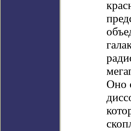
крас
пред
объе
гала
ради
мега
Оно 
дисс
кото
скоп