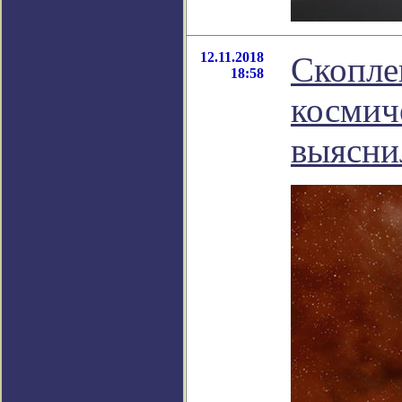
12.11.2018
Скопле
18:58
космич
выясни