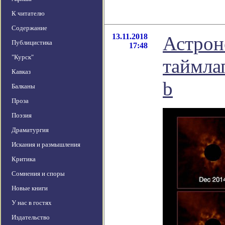
К читателю
Содержание
13.11.2018
Астрон
Публицистика
17:48
"Курск"
таймла
Кавказ
b
Балканы
Проза
Поэзия
Драматургия
Искания и размышления
Критика
Сомнения и споры
Новые книги
У нас в гостях
Издательство