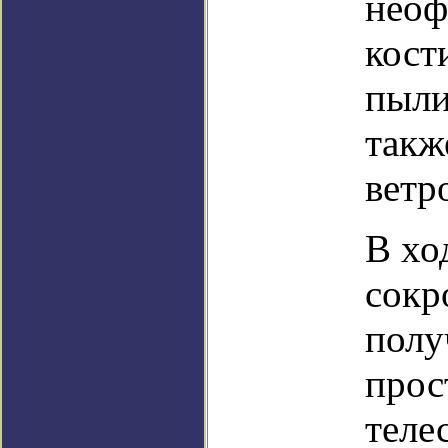
неоф
кост
пыли
такж
ветр
В хо
сокр
полу
прос
теле