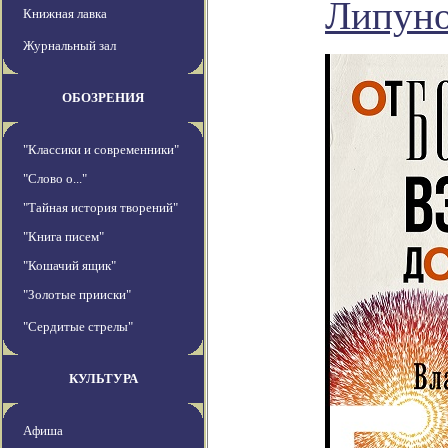
Липуно
Книжная лавка
Журнальный зал
ОБОЗРЕНИЯ
"Классики и современники"
"Слово о..."
"Тайная история творений"
"Книга писем"
"Кошачий ящик"
"Золотые прииски"
"Сердитые стрелы"
КУЛЬТУРА
Афиша