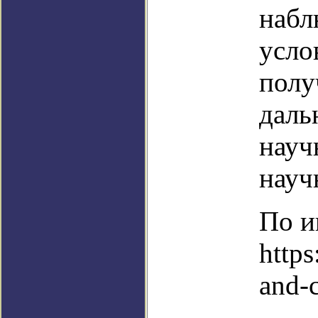
набл
усло
полу
даль
науч
науч
По и
https
and-