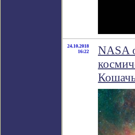
24.10.2018
NASA о
16:22
космич
Кошачь