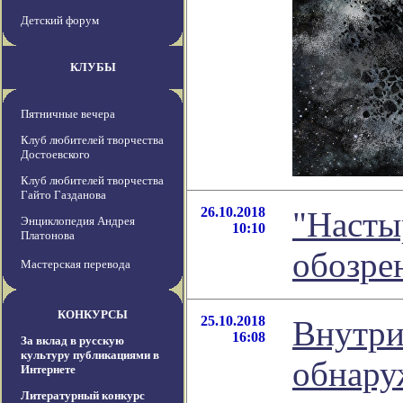
Детский форум
КЛУБЫ
Пятничные вечера
Клуб любителей творчества
Достоевского
Клуб любителей творчества
Гайто Газданова
26.10.2018
"Насты
Энциклопедия Андрея
10:10
Платонова
обозре
Мастерская перевода
КОНКУРСЫ
25.10.2018
Внутри
16:08
За вклад в русскую
культуру публикациями в
обнару
Интернете
Литературный конкурс