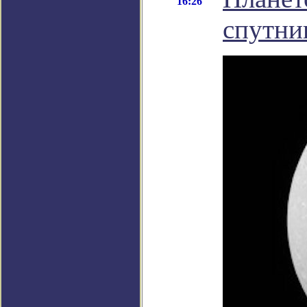
16:26
спутни