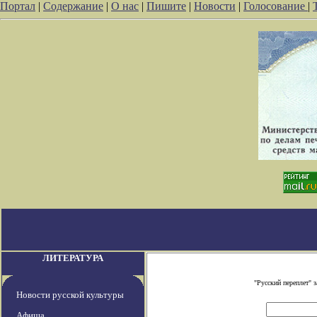
Портал
|
Содержание
|
О нас
|
Пишите
|
Новости
|
Голосование
|
ЛИТЕРАТУРА
"Русский переплет" 
Новости русской культуры
Афиша