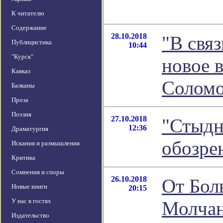
К читателю
Содержание
28.10.2018
"В связ
Публицистика
10:44
"Курск"
новое 
Кавказ
Соломо
Балканы
Проза
Поэзия
27.10.2018
"Стыдн
12:36
Драматургия
обозре
Искания и размышления
Критика
Сомнения и споры
26.10.2018
От Бол
Новые книги
20:15
У нас в гостях
Молчан
Издательство