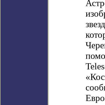
Астр
изоб
звез
кото
Чере
помо
Tele
«Кос
сооб
Евро