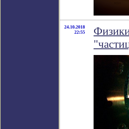
24.10.2018
Физики
22:55
"части