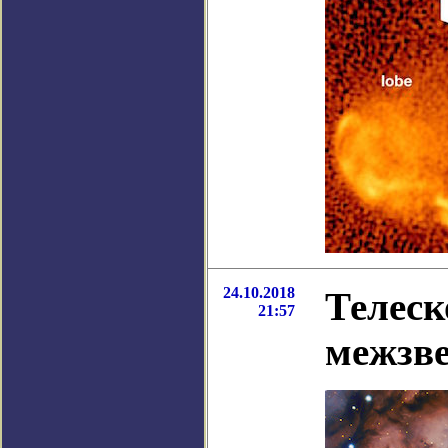
24.10.2018
Телеск
21:57
межзве