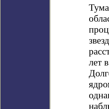
Тума
обла
проц
звез
расс
лет 
Долг
ядро
одна
набл