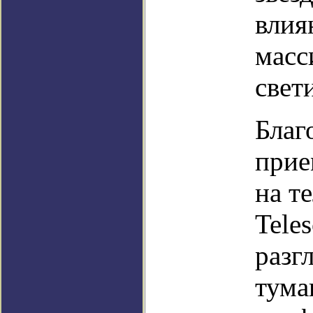
влия
масс
свет
Благ
прие
на т
Tele
разг
тума