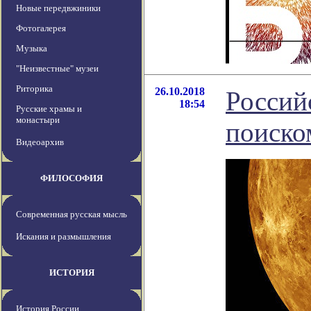
Новые передвжиники
Фотогалерея
Музыка
"Неизвестные" музеи
Риторика
26.10.2018
Россий
18:54
Русские храмы и
монастыри
поиско
Видеоархив
ФИЛОСОФИЯ
Современная русская мысль
Искания и размышления
ИСТОРИЯ
История России