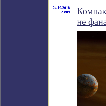
24.10.2018
Компак
23:09
не фан