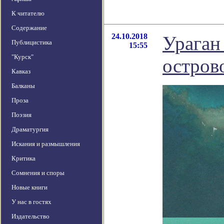
К читателю
Содержание
24.10.2018
Ураган
Публицистика
15:55
"Курск"
остров
Кавказ
Балканы
Проза
Поэзия
Драматургия
Искания и размышления
Критика
Сомнения и споры
Новые книги
У нас в гостях
Издательство