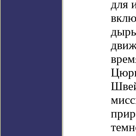
для 
вклю
дыры
движ
врем
Цюри
Швей
мисс
прир
темн