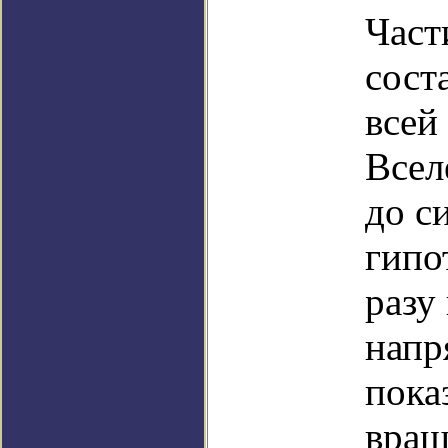
Част
сост
всей
Всел
до с
гипо
разу
напр
пока
вращ