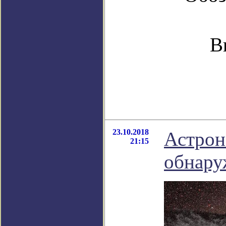
В
23.10.2018
Астрон
21:15
обнару