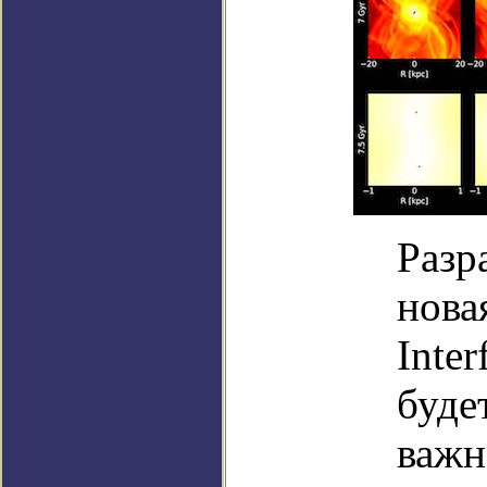
Разр
нова
Inte
буде
важн