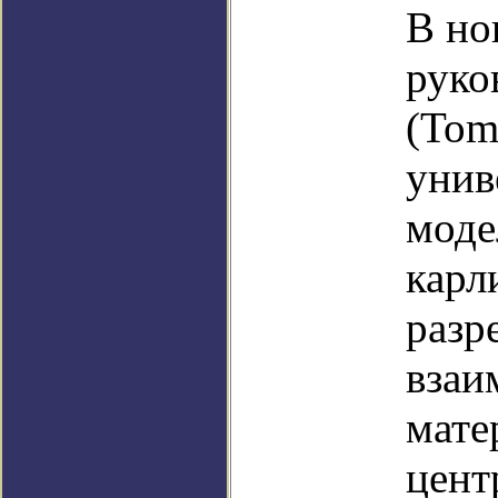
В но
руко
(Tom
унив
моде
карл
разр
взаи
мате
цент