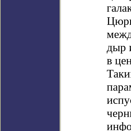
гала
Цюри
межд
дыр 
в це
Таки
пара
испу
черн
инфо