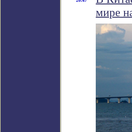
20:47
мире н