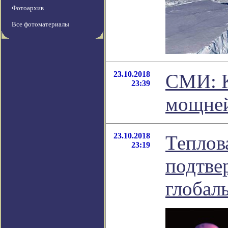
Фотоархив
Все фотоматериалы
23.10.2018
СМИ: К
23:39
мощней
23.10.2018
Теплов
23:19
подтве
глобал