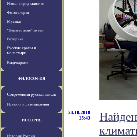
Новые передвжиники
Фотогалерея
Музыка
"Неизвестные" музеи
Риторика
Русские храмы и
монастыри
Видеоархив
ФИЛОСОФИЯ
Современная русская мысль
Искания и размышления
24.10.2018
Найден
15:43
ИСТОРИЯ
климат
История России