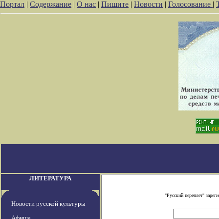
Портал
|
Содержание
|
О нас
|
Пишите
|
Новости
|
Голосование
|
ЛИТЕРАТУРА
"Русский переплет" заре
Новости русской культуры
Афиша