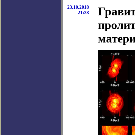
23.10.2018
Грави
21:28
пролит
матер