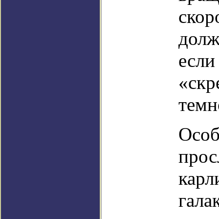
скор
долж
если
«скр
темн
Особ
прос
карл
гала