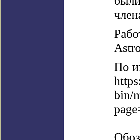
были
член
Рабо
Astro
По и
https
bin/
page
Обоз