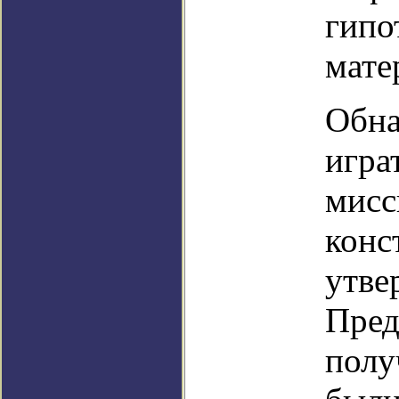
гипо
мате
Обна
игра
мисс
конс
утве
Пред
полу