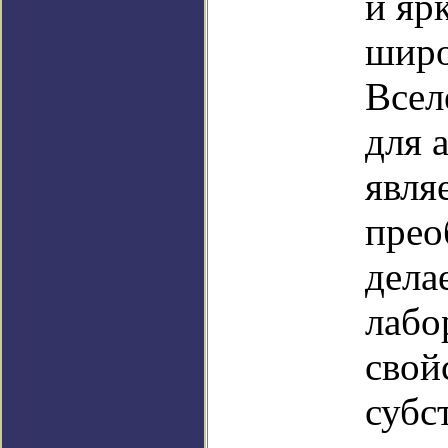
и яр
широ
Всел
для 
являе
прео
дела
лабо
свой
субс