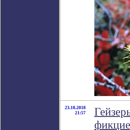
23.10.2018
Гейзер
21:57
фикцие