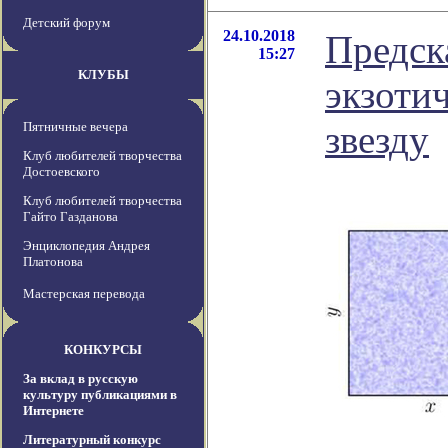
Детский форум
24.10.2018
Предск
15:27
КЛУБЫ
экзоти
звезду
Пятничные вечера
Клуб любителей творчества
Достоевского
Клуб любителей творчества
Гайто Газданова
Энциклопедия Андрея
Платонова
Мастерская перевода
КОНКУРСЫ
За вклад в русскую
культуру публикациями в
Интернете
Литературный конкурс