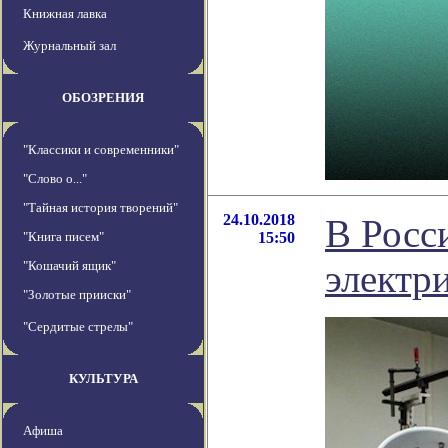
Книжная лавка
Журнальный зал
ОБОЗРЕНИЯ
"Классики и современники"
"Слово о..."
"Тайная история творений"
24.10.2018
В Росс
"Книга писем"
15:50
электр
"Кошачий ящик"
"Золотые прииски"
"Сердитые стрелы"
КУЛЬТУРА
Афиша