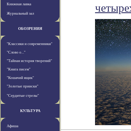
четыре
Книжная лавка
Журнальный зал
ОБОЗРЕНИЯ
"Классики и современники"
"Слово о..."
"Тайная история творений"
"Книга писем"
"Кошачий ящик"
"Золотые прииски"
"Сердитые стрелы"
КУЛЬТУРА
Афиша