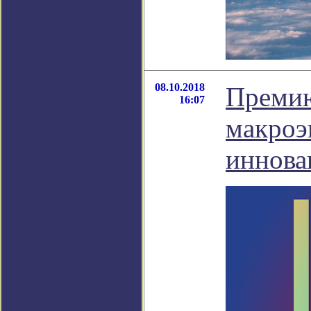
08.10.2018
Премию
16:07
макроэ
иннова