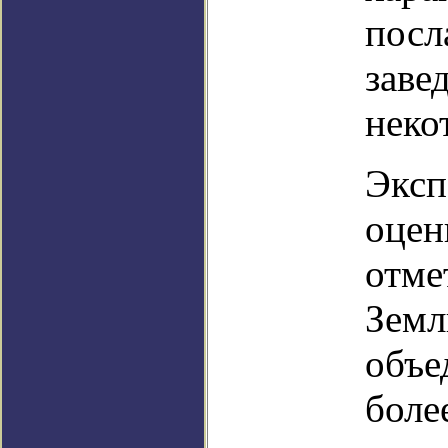
посл
заве
неко
Эксп
оцен
отме
Земл
объе
боле