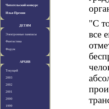
Читательский конкурс
орга
Илья-Премия
"С т
ДЕТЯМ
все 
Электронные пампасы
Фантастика
отме
Форум
бесп
АРХИВ
чело
Текущий
абсо
2003
2002
прои
2001
тран
2000
1999