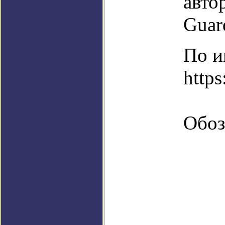
авто
Guar
По и
http
Обоз