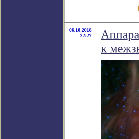
06.10.2018
Аппара
22:27
к межз