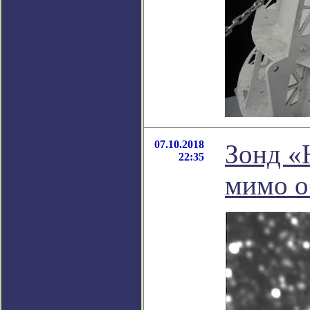
07.10.2018
Зонд «
22:35
мимо о