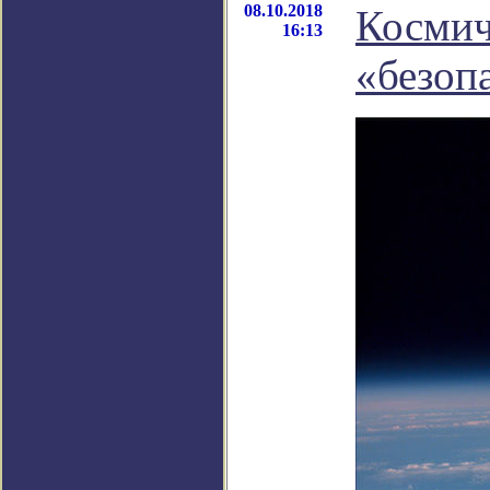
08.10.2018
Космич
16:13
«безоп