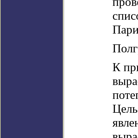
пров
спис
Пари
Полг
К пр
выра
поте
Цель
явле
выра