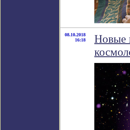
08.10.2018
Новые 
16:18
космол