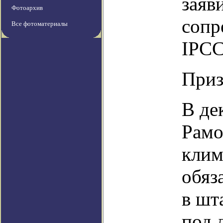
заяв
Фотоархив
сопр
Все фотоматериалы
IPCC
Приз
В де
Рамо
клим
обяз
в шт
под 