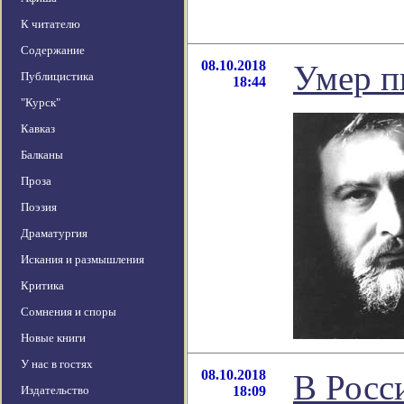
К читателю
Содержание
08.10.2018
Умер п
Публицистика
18:44
"Курск"
Кавказ
Балканы
Проза
Поэзия
Драматургия
Искания и размышления
Критика
Сомнения и споры
Новые книги
У нас в гостях
08.10.2018
В Росс
Издательство
18:09