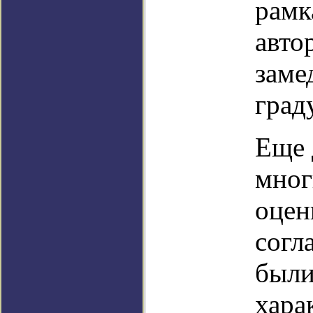
рамк
авто
заме
град
Еще 
мног
оцен
согл
были
хара