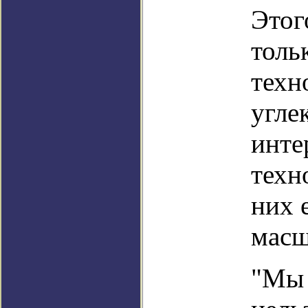
Этог
толь
техн
угле
инте
техн
них 
масш
"Мы 