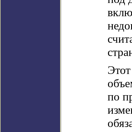
вклю
недо
счит
стра
Этот
объе
по п
изме
обяз