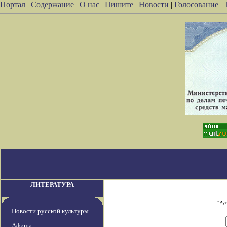
Портал
|
Содержание
|
О нас
|
Пишите
|
Новости
|
Голосование
|
ЛИТЕРАТУРА
"Рус
Новости русской культуры
Афиша