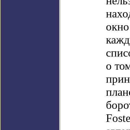
нель
нахо
окно
кажд
спис
о то
прин
план
боро
Fost