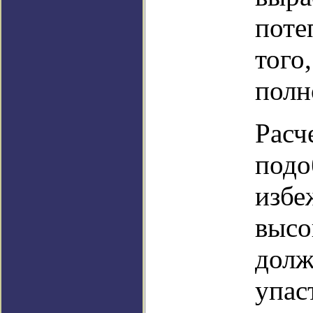
поте
того
полн
Расч
подо
избе
высо
долж
упас