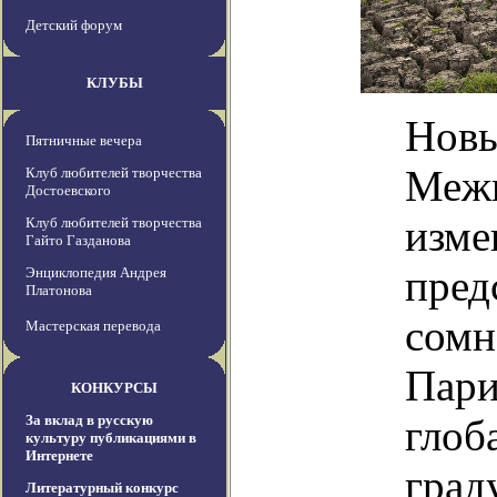
Детский форум
КЛУБЫ
Новы
Пятничные вечера
Межп
Клуб любителей творчества
Достоевского
изме
Клуб любителей творчества
Гайто Газданова
пред
Энциклопедия Андрея
Платонова
сомн
Мастерская перевода
Пари
КОНКУРСЫ
За вклад в русскую
глоб
культуру публикациями в
Интернете
град
Литературный конкурс