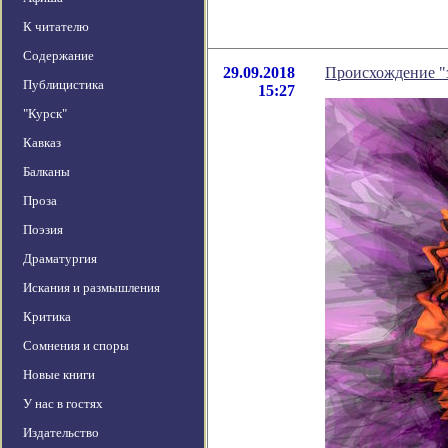
К читателю
Содержание
29.09.2018
Происхождение "з
Публицистика
15:27
"Курск"
Кавказ
Балканы
Проза
Поэзия
Драматургия
Искания и размышления
Критика
Сомнения и споры
Новые книги
У нас в гостях
Издательство