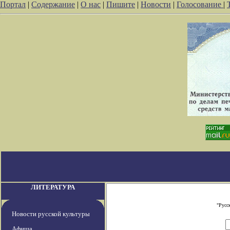
Портал
|
Содержание
|
О нас
|
Пишите
|
Новости
|
Голосование
|
ЛИТЕРАТУРА
"Русс
Новости русской культуры
Афиша