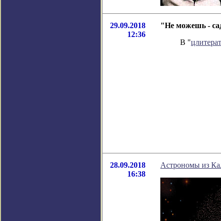
29.09.2018
"Не можешь - са
12:36
В "
цлитера
28.09.2018
Астрономы из Ка
16:38