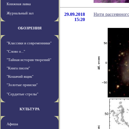
Книжная лавка
Журнальный зал
29.09.2018
Нити рассеянного
15:20
ОБОЗРЕНИЯ
"Классики и современники"
"Слово о..."
"Тайная история творений"
"Книга писем"
"Кошачий ящик"
"Золотые прииски"
"Сердитые стрелы"
КУЛЬТУРА
Афиша