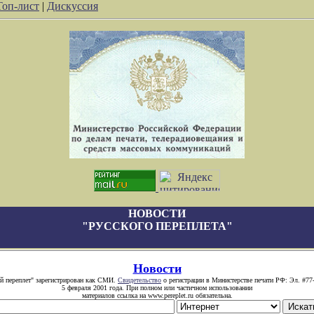
Топ-лист
|
Дискуссия
НОВОСТИ
"РУССКОГО ПЕРЕПЛЕТА"
Новости
й переплет" зарегистрирован как СМИ.
Свидетельство
о регистрации в Министерстве печати РФ: Эл. #77
5 февраля 2001 года. При полном или частичном использовании
материалов ссылка на www.pereplet.ru обязательна.