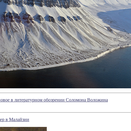
новое в литературном обозрении Соломона Воложина
чер в Малайзии