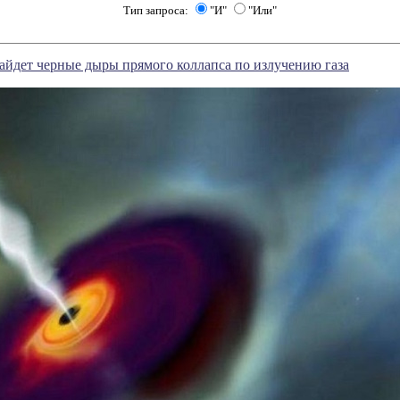
Тип запроса:
"И"
"Или"
йдет черные дыры прямого коллапса по излучению газа