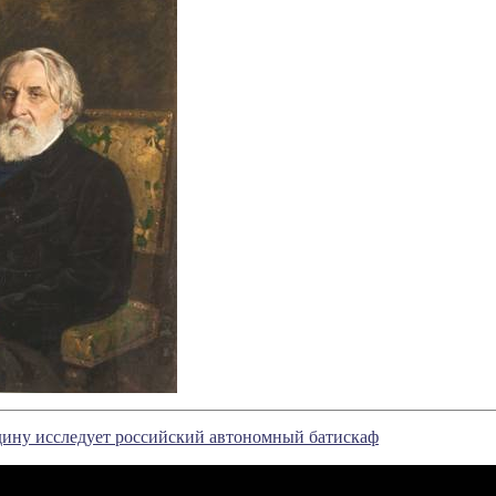
ину исследует российский автономный батискаф