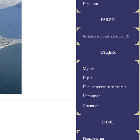
Научпоп
РАДИО
Читают и поют авторы РП
ОТДЫХ
Музеи
Игры
Песни русского застолья
Народное
Смешное
О НАС
Редколлегия