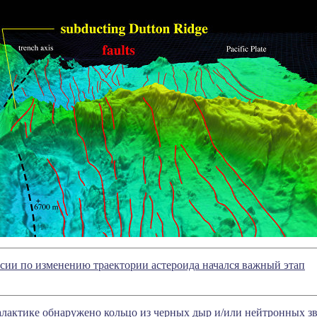
сии по изменению траектории астероида начался важный этап
лактике обнаружено кольцо из черных дыр и/или нейтронных зв