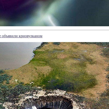
е объявили криовулканом