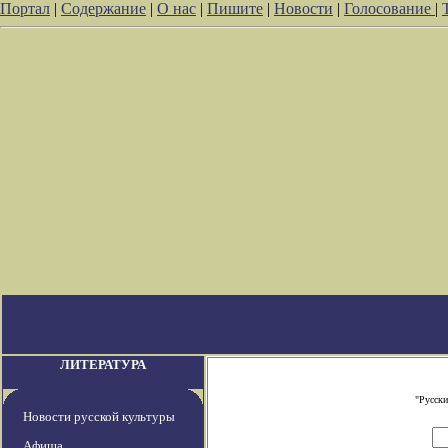
Портал
|
Содержание
|
О нас
|
Пишите
|
Новости
|
Голосование
|
ЛИТЕРАТУРА
"Русски
Новости русской культуры
Афиша