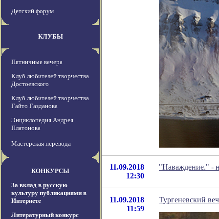
Детский форум
КЛУБЫ
Пятничные вечера
Клуб любителей творчества
Достоевского
Клуб любителей творчества
Гайто Газданова
Энциклопедия Андрея
Платонова
Мастерская перевода
11.09.2018
"Наваждение." - 
КОНКУРСЫ
12:30
За вклад в русскую
культуру публикациями в
11.09.2018
Тургеневский ве
Интернете
11:59
Литературный конкурс