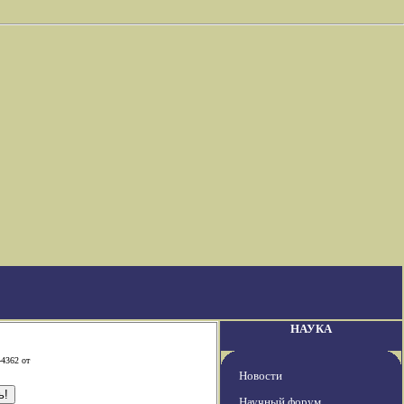
НАУКА
-4362 от
Новости
Научный форум