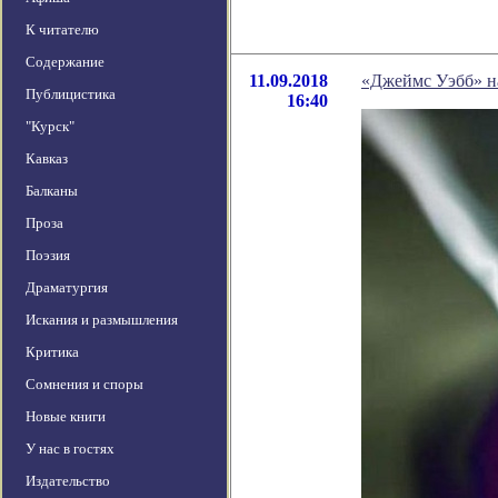
К читателю
Содержание
11.09.2018
«Джеймс Уэбб» на
Публицистика
16:40
"Курск"
Кавказ
Балканы
Проза
Поэзия
Драматургия
Искания и размышления
Критика
Сомнения и споры
Новые книги
У нас в гостях
Издательство