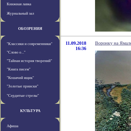
Книжная лавка
Журнальный зал
ОБОЗРЕНИЯ
11.09.2018
Воронку на Ямал
"Классики и современники"
16:36
"Слово о..."
"Тайная история творений"
"Книга писем"
"Кошачий ящик"
"Золотые прииски"
"Сердитые стрелы"
КУЛЬТУРА
Афиша