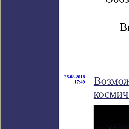
В
26.08.2018
Возмож
17:49
космич