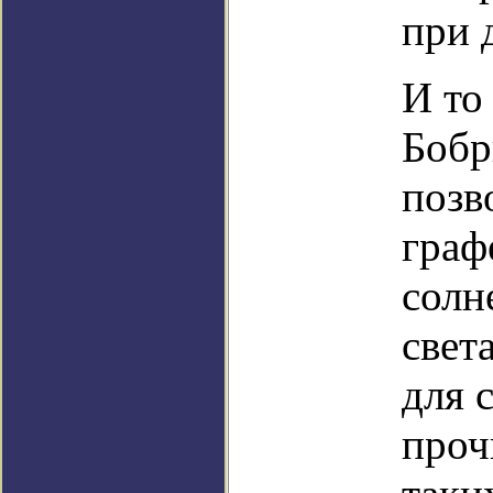
при 
И то
Бобр
позв
граф
солн
свет
для 
проч