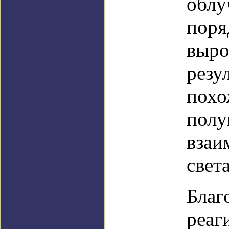
облу
поря
выро
резу
похо
полу
взаи
света
Благ
реаг