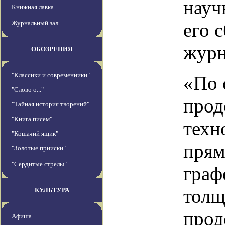
науч
Книжная лавка
Журнальный зал
его 
журн
ОБОЗРЕНИЯ
"Классики и современники"
«По 
"Слово о..."
прод
"Тайная история творений"
"Книга писем"
техн
"Кошачий ящик"
прям
"Золотые прииски"
"Сердитые стрелы"
граф
толщ
КУЛЬТУРА
прод
Афиша