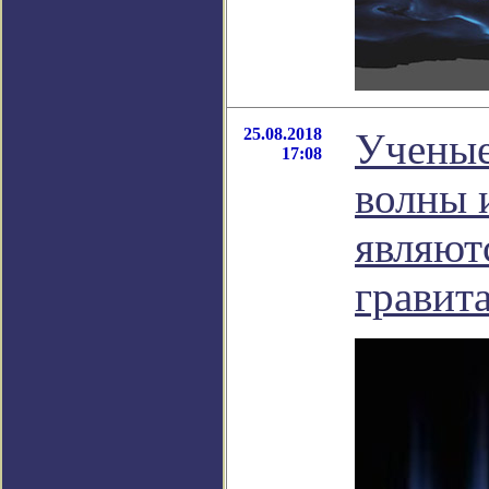
25.08.2018
Ученые
17:08
волны 
являют
гравит