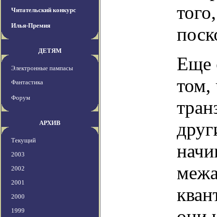
того
Читательский конкурс
Илья-Премия
поск
ДЕТЯМ
Еще 
Электронные пампасы
том,
Фантастика
Форум
тран
друг
АРХИВ
Текущий
начи
2003
межа
2002
2001
кван
2000
они 
1999