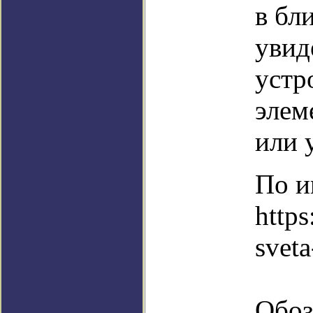
в бл
увид
устр
элем
или 
По и
https
sveta
Обоз