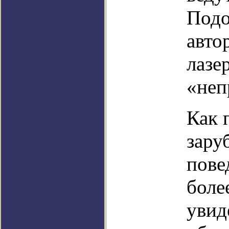
Подо
авто
лазе
«неп
Как 
зару
пове
боле
увид