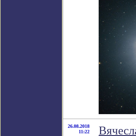
26.08.2018
Вячесл
11:22