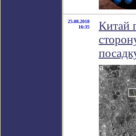
25.08.2018
Китай 
16:35
сторон
посадку