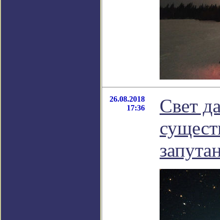
26.08.2018
Свет д
17:36
сущест
запута