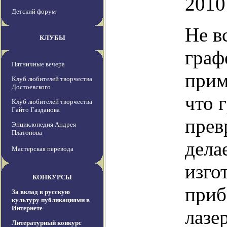
2010
Детский форум
Не в
КЛУБЫ
граф
Пятничные вечера
прим
Клуб любителей творчества
Достоевского
что 
Клуб любителей творчества
Гайто Газданова
прев
Энциклопедия Андрея
Платонова
дела
Мастерская перевода
изго
КОНКУРСЫ
приб
За вклад в русскую
культуру публикациями в
Интернете
лазе
Литературный конкурс