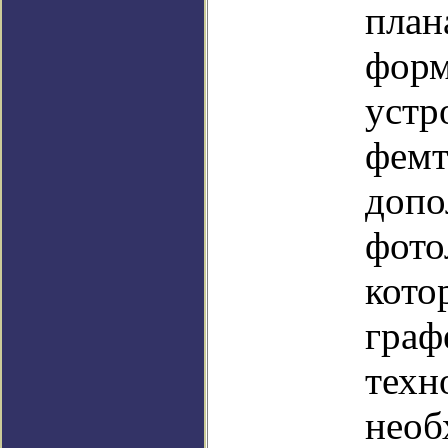
план
форм
устр
фемт
допо
фото
кото
граф
техн
необ