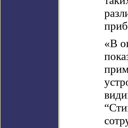
таки
разл
приб
«В о
пока
прим
устр
види
“Сти
сотр