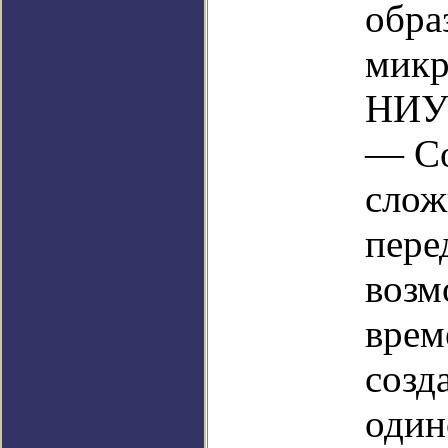
обра
микр
НИУ 
— Со
слож
пере
возм
врем
созд
один