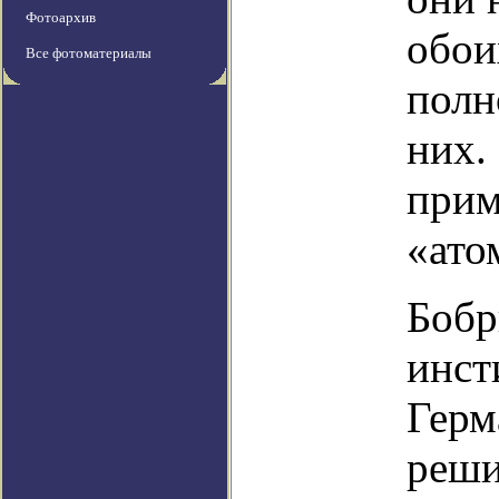
Фотоархив
обои
Все фотоматериалы
полн
них.
прим
«ато
Бобр
инст
Герм
реши