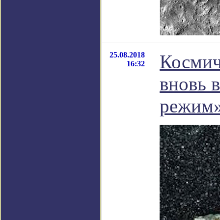
25.08.2018
Космич
16:32
вновь 
режим