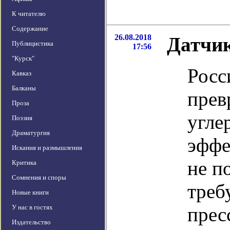
К читателю
Содержание
26.08.2018
Датчик
Публицистика
17:56
"Курск"
Росс
Кавказ
Балканы
прев
Проза
угле
Поэзия
Драматургия
эффе
Искания и размышления
не п
Критика
Сомнения и споры
треб
Новые книги
У нас в гостях
прес
Издательство