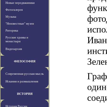
Новые передвжиники
функ
Фотогалерея
фото
Музыка
"Неизвестные" музеи
испо
Риторика
Иван
Русские храмы и
монастыри
инст
Видеоархив
Зеле
ФИЛОСОФИЯ
Граф
Современная русская мысль
Искания и размышления
один
ИСТОРИЯ
соед
История России