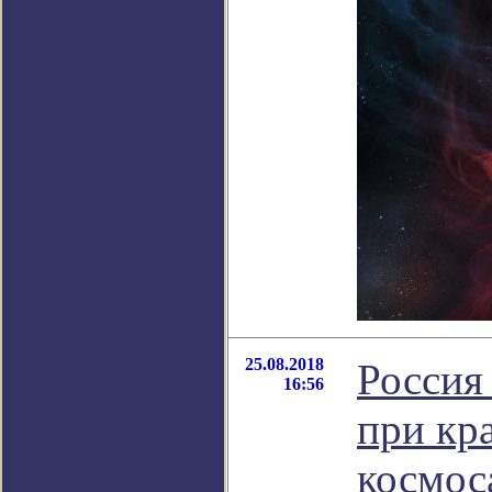
25.08.2018
Россия
16:56
при кр
космос