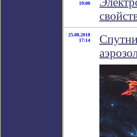
Электр
19:00
свойст
25.08.2018
Спутни
17:14
аэрозо