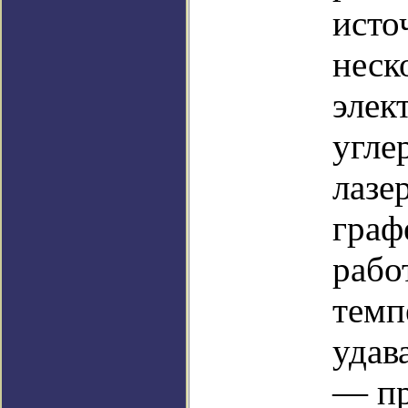
исто
неск
элек
угле
лазе
граф
рабо
темп
удав
— пр