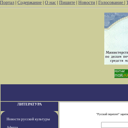
Портал
|
Содержание
|
О нас
|
Пишите
|
Новости
|
Голосование
|
ЛИТЕРАТУРА
"Русский переплет" заре
Новости русской культуры
Афиша