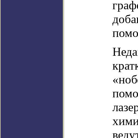
граф
доба
помо
Неда
крат
«ноб
помо
лазе
хими
веду