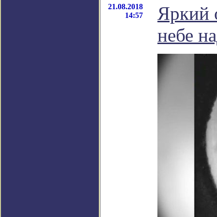
21.08.2018
Яркий 
14:57
небе н