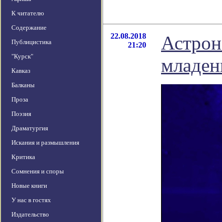
К читателю
Содержание
22.08.2018
Астрон
Публицистика
21:20
"Курск"
младен
Кавказ
Балканы
Проза
Поэзия
Драматургия
Искания и размышления
Критика
Сомнения и споры
Новые книги
У нас в гостях
Издательство