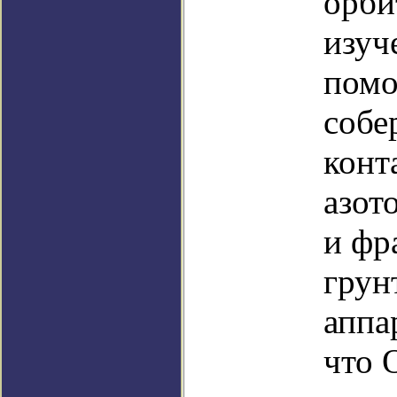
орби
изуч
помо
собе
конт
азот
и фр
грун
аппа
что 