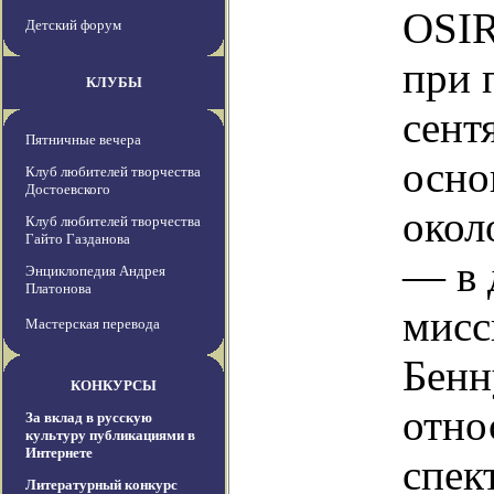
OSIR
Детский форум
при 
КЛУБЫ
сент
Пятничные вечера
осно
Клуб любителей творчества
Достоевского
окол
Клуб любителей творчества
Гайто Газданова
— в 
Энциклопедия Андрея
Платонова
мисс
Мастерская перевода
Бенн
КОНКУРСЫ
отно
За вклад в русскую
культуру публикациями в
Интернете
спек
Литературный конкурс