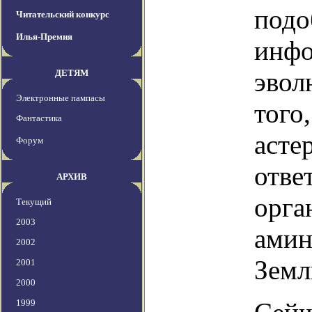
подо
Читательский конкурс
Илья-Премия
инфо
эвол
ДЕТЯМ
Электронные пампасы
того
Фантастика
асте
Форум
отве
АРХИВ
орга
Текущий
2003
амин
2002
Земл
2001
2000
1999