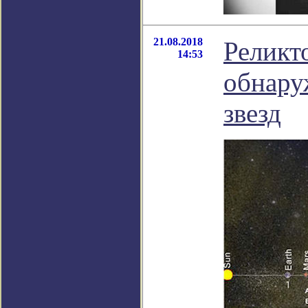
21.08.2018
Реликт
14:53
обнару
звезд