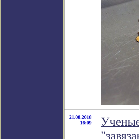
21.08.2018
Ученые
16:09
"завяз