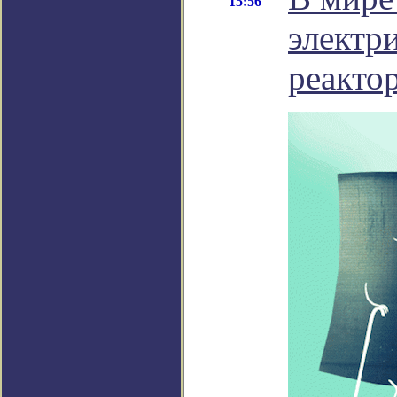
15:56
электр
реакто