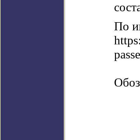
сост
По и
https
pass
Обоз