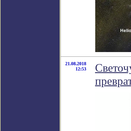
21.08.2018
Светоч
12:53
превра