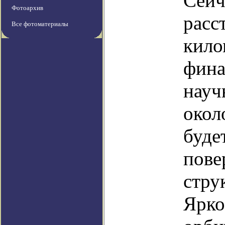
Сейч
Фотоархив
расс
Все фотоматериалы
кило
фина
науч
окол
буде
пове
стру
Ярко