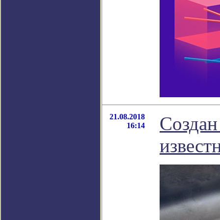
21.08.2018
Создан
16:14
извест