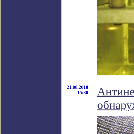
21.08.2018
Антине
15:30
обнару