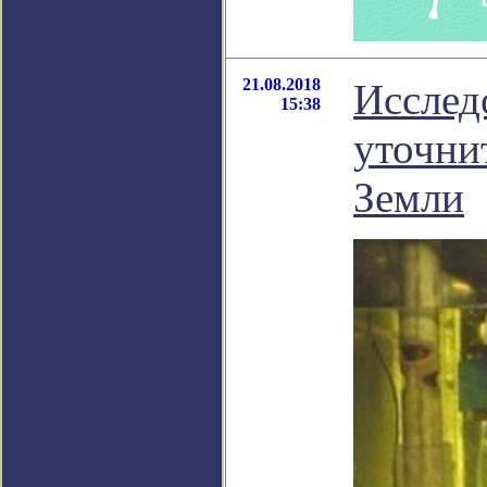
21.08.2018
Исслед
15:38
уточни
Земли