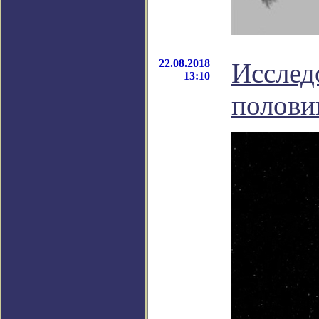
22.08.2018
Исслед
13:10
полови