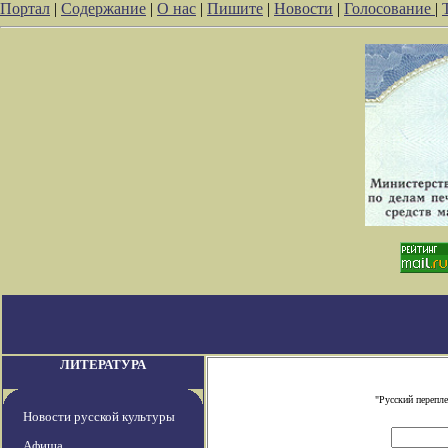
Портал
|
Содержание
|
О нас
|
Пишите
|
Новости
|
Голосование
|
ЛИТЕРАТУРА
"Русский перепл
Новости русской культуры
Афиша