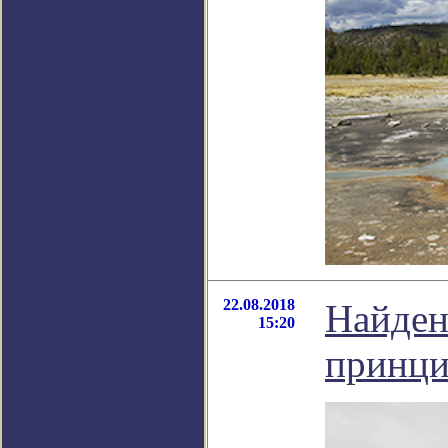
22.08.2018
Найден
15:20
принци