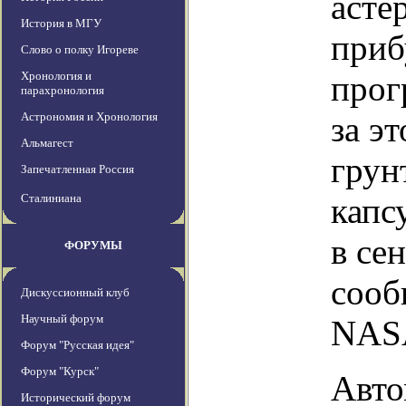
асте
История в МГУ
приб
Слово о полку Игореве
Хронология и
прог
парахронология
Астрономия и Хронология
за э
Альмагест
грун
Запечатленная Россия
Сталиниана
капс
в се
ФОРУМЫ
сооб
Дискуссионный клуб
Научный форум
NAS
Форум "Русская идея"
Форум "Курск"
Авто
Исторический форум