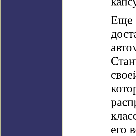
капс
Еще 
дост
авто
Стан
свое
кото
расп
клас
его 