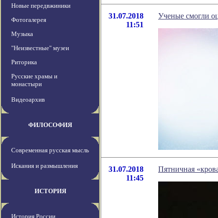
Новые передвжиники
31.07.2018
Ученые смогли оц
Фотогалерея
11:51
Музыка
"Неизвестные" музеи
Риторика
Русские храмы и
монастыри
Видеоархив
ФИЛОСОФИЯ
Современная русская мысль
Искания и размышления
31.07.2018
Пятничная «крова
11:45
ИСТОРИЯ
История России