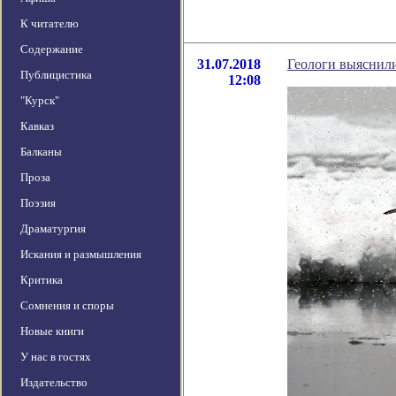
К читателю
Содержание
31.07.2018
Геологи выяснили
Публицистика
12:08
"Курск"
Кавказ
Балканы
Проза
Поэзия
Драматургия
Искания и размышления
Критика
Сомнения и споры
Новые книги
У нас в гостях
Издательство