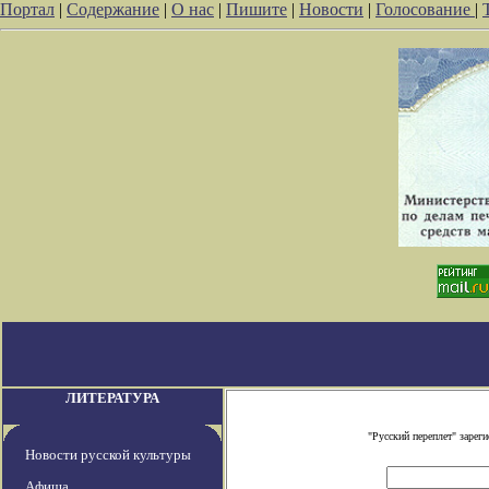
Портал
|
Содержание
|
О нас
|
Пишите
|
Новости
|
Голосование
|
ЛИТЕРАТУРА
"Русский переплет" заре
Новости русской культуры
Афиша