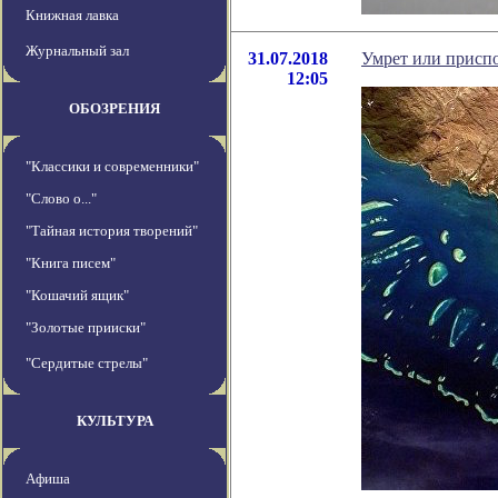
Книжная лавка
Журнальный зал
31.07.2018
Умрет или присп
12:05
ОБОЗРЕНИЯ
"Классики и современники"
"Слово о..."
"Тайная история творений"
"Книга писем"
"Кошачий ящик"
"Золотые прииски"
"Сердитые стрелы"
КУЛЬТУРА
Афиша