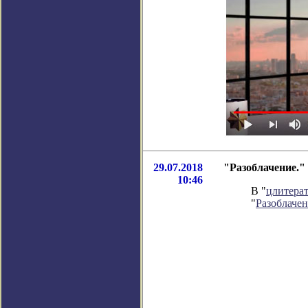
29.07.2018
"Разоблачение."
10:46
В "
цлитера
"
Разоблачен