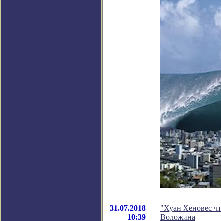
31.07.2018
"Хуан Хеновес чт
10:39
Воложина