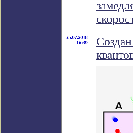
замедл
скорос
25.07.2018
Созда
16:39
кванто