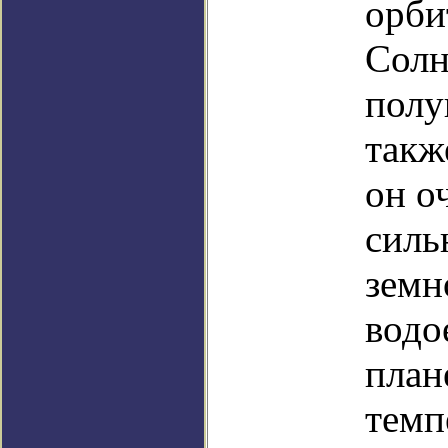
орби
Солн
полу
такж
он о
силь
земн
водо
план
темп