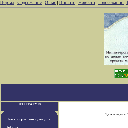
Портал
|
Содержание
|
О нас
|
Пишите
|
Новости
|
Голосование
|
ЛИТЕРАТУРА
"Русский переплет
Новости русской культуры
Афиша