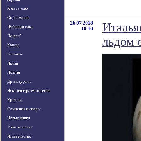
К читателю
Содержание
26.07.2018
Италья
Публицистика
10:10
"Курск"
льдом 
Кавказ
Балканы
Проза
Поэзия
Драматургия
Искания и размышления
Критика
Сомнения и споры
Новые книги
У нас в гостях
Издательство