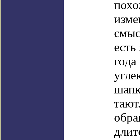
похо
изме
смыс
есть
года
угле
шапк
тают
обра
длит