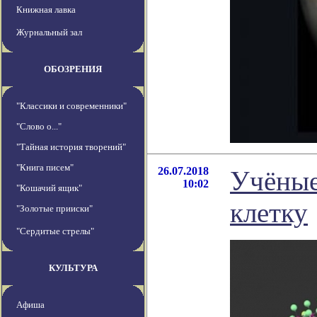
Книжная лавка
Журнальный зал
ОБОЗРЕНИЯ
"Классики и современники"
"Слово о..."
"Тайная история творений"
"Книга писем"
26.07.2018
Учёные
10:02
"Кошачий ящик"
клетку
"Золотые прииски"
"Сердитые стрелы"
КУЛЬТУРА
Афиша