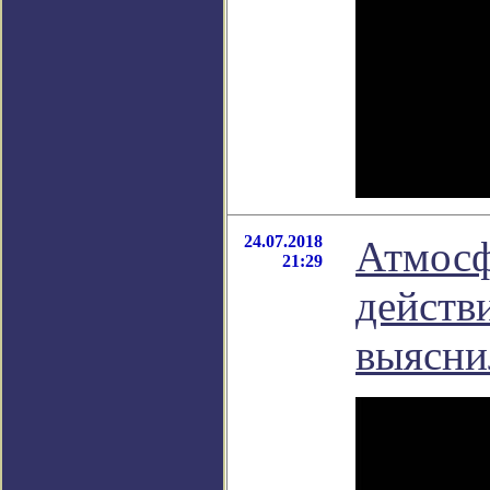
24.07.2018
Атмосф
21:29
действ
выясни