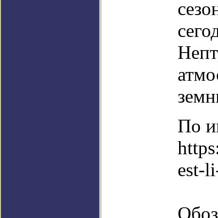
сезо
сего
Непт
атмо
земн
По и
http
est-l
Обоз