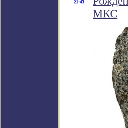
Рожден
21:43
МКС