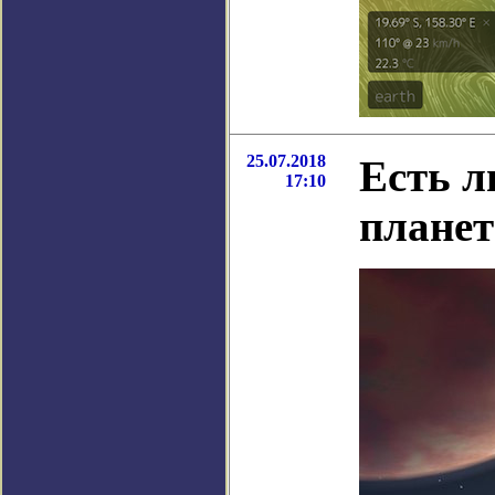
25.07.2018
Есть л
17:10
планет