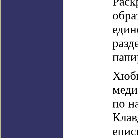
Раск
обра
един
разд
папи
Хюбн
меди
по н
Клав
епис