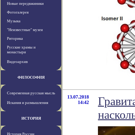
Новые передвжиники
Фотогалерея
Музыка
"Неизвестные" музеи
Риторика
Русские храмы и
монастыри
Видеоархив
ФИЛОСОФИЯ
Современная русская мысль
13.07.2018
Гравит
14:42
Искания и размышления
наскол
ИСТОРИЯ
История России