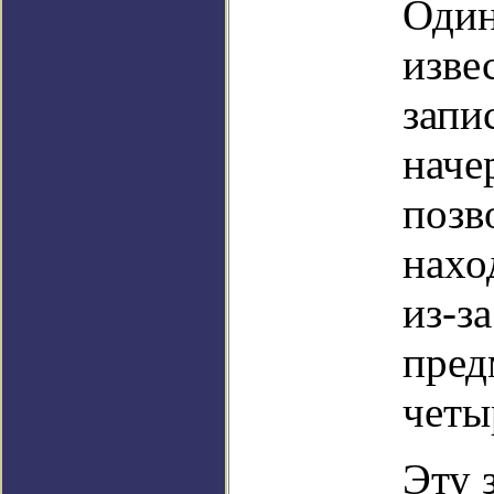
Один
изве
запи
наче
позв
нахо
из-з
пред
четы
Эту 