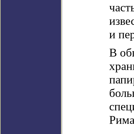
част
изве
и пе
В об
хран
папи
боль
спец
Рима