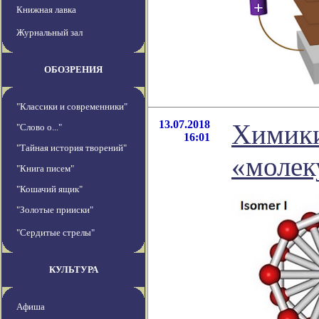
Книжная лавка
Журнальный зал
ОБОЗРЕНИЯ
"Классики и современники"
13.07.2018
Химики
"Слово о..."
16:01
"Тайная история творений"
«молек
"Книга писем"
"Кошачий ящик"
"Золотые прииски"
"Сердитые стрелы"
КУЛЬТУРА
Афиша