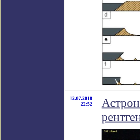
12.07.2018
Астрон
22:52
рентге