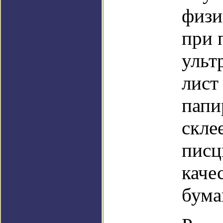
физи
при 
ульт
лист
папи
скле
писц
каче
бума