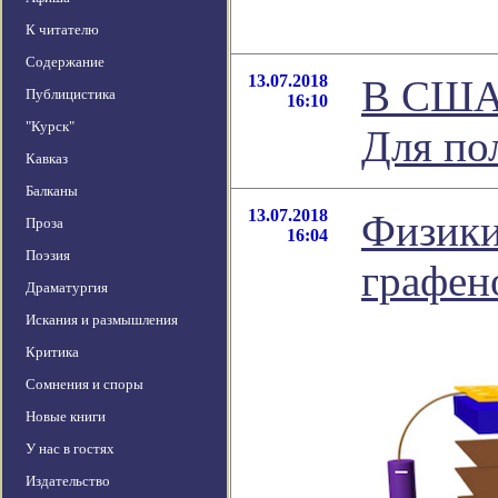
К читателю
Содержание
13.07.2018
В США 
Публицистика
16:10
"Курск"
Для по
Кавказ
Балканы
13.07.2018
Физики
Проза
16:04
Поэзия
графен
Драматургия
Искания и размышления
Критика
Сомнения и споры
Новые книги
У нас в гостях
Издательство