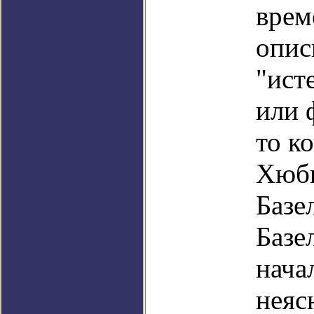
врем
опис
"ист
или 
то к
Хюбн
Базе
Базе
нача
неяс