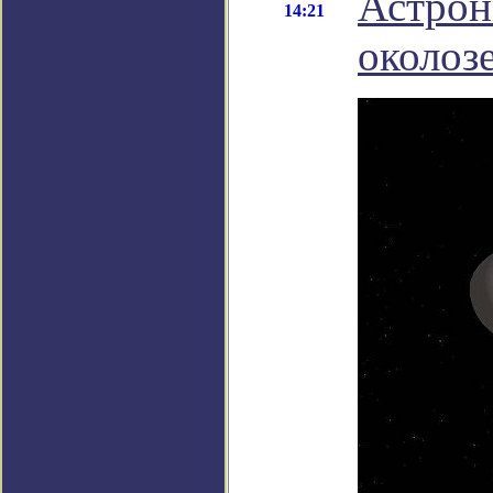
Астрон
14:21
околоз