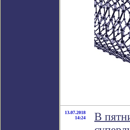
13.07.2018
В пятн
14:24
суперл