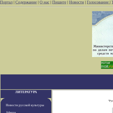
Портал
|
Содержание
|
О нас
|
Пишите
|
Новости
|
Голосование
|
ЛИТЕРАТУРА
"Рус
Новости русской культуры
Афиша