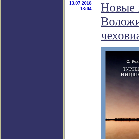
13.07.2018
Новые 
13:04
Воложи
чехови