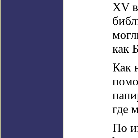
XV в
библ
могл
как 
Как 
помо
папи
где 
По и