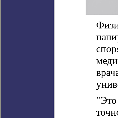
Физи
папи
спор
меди
врач
унив
"Это
точн