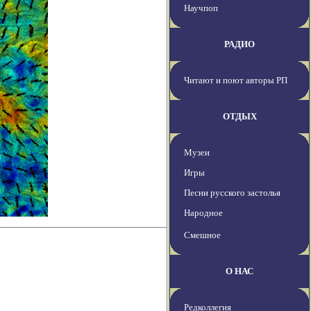
Научпоп
РАДИО
Читают и поют авторы РП
ОТДЫХ
Музеи
Игры
Песни русского застолья
Народное
Смешное
О НАС
Редколлегия