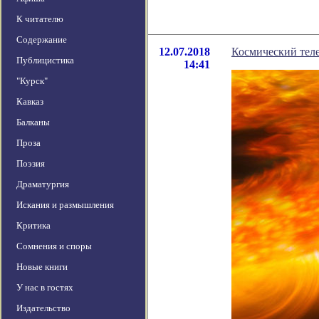
К читателю
Содержание
12.07.2018
Космический теле
Публицистика
14:41
"Курск"
Кавказ
Балканы
Проза
Поэзия
Драматургия
Искания и размышления
Критика
Сомнения и споры
Новые книги
У нас в гостях
Издательство