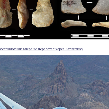
беспилотник впервые перелетел через Атлантику