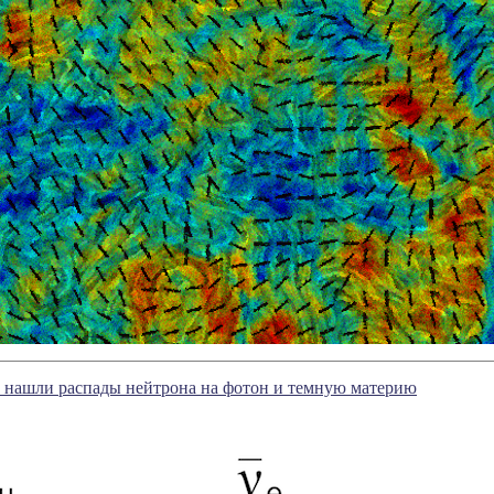
 нашли распады нейтрона на фотон и темную материю