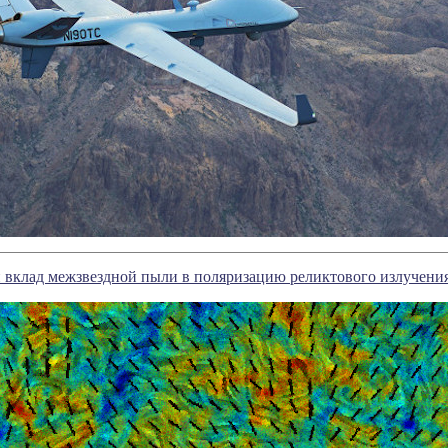
 вклад межзвездной пыли в поляризацию реликтового излучени