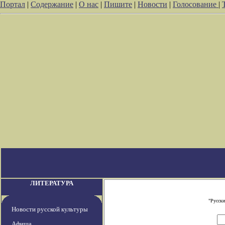
Портал
|
Содержание
|
О нас
|
Пишите
|
Новости
|
Голосование
|
ЛИТЕРАТУРА
"Русски
Новости русской культуры
Афиша