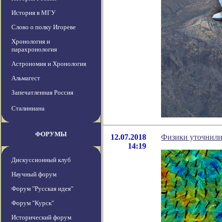
История в МГУ
Слово о полку Игореве
Хронология и
парахронология
Астрономия и Хронология
Альмагест
Запечатленная Россия
Сталиниана
ФОРУМЫ
12.07.2018
Физики уточнили
14:19
Дискуссионный клуб
Научный форум
Форум "Русская идея"
Форум "Курск"
Исторический форум