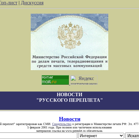
Топ-лист
|
Дискуссия
НОВОСТИ
"РУССКОГО ПЕРЕПЛЕТА"
Новости
й переплет" зарегистрирован как СМИ.
Свидетельство
о регистрации в Министерстве печати РФ: Эл. #77
5 февраля 2001 года. При полном или частичном использовании
материалов ссылка на www.pereplet.ru обязательна.