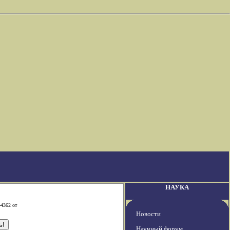
НАУКА
-4362 от
Новости
Научный форум