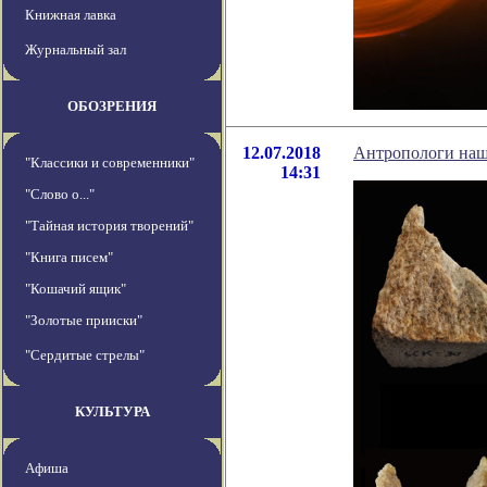
Книжная лавка
Журнальный зал
ОБОЗРЕНИЯ
12.07.2018
Антропологи наш
"Классики и современники"
14:31
"Слово о..."
"Тайная история творений"
"Книга писем"
"Кошачий ящик"
"Золотые прииски"
"Сердитые стрелы"
КУЛЬТУРА
Афиша