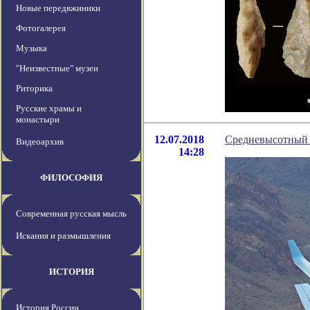
Новые передвжиники
Фотогалерея
Музыка
"Неизвестные" музеи
Риторика
Русские храмы и
монастыри
12.07.2018
Средневысотный 
Видеоархив
14:28
ФИЛОСОФИЯ
Современная русская мысль
Искания и размышления
ИСТОРИЯ
История России