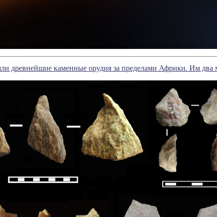
ли древнейшие каменные орудия за пределами Африки. Им два 