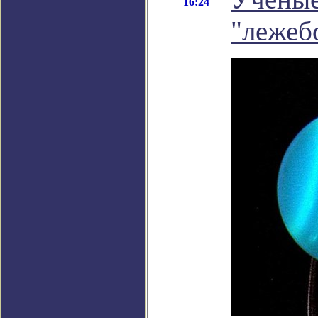
16:24
"лежеб