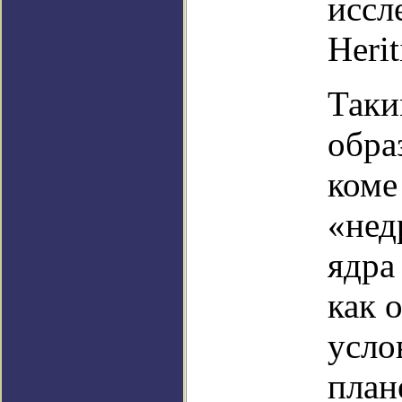
иссл
Herit
Таки
обра
коме
«нед
ядра
как 
усло
план