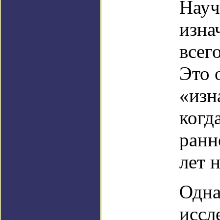
Науч
изна
всег
Это 
«изн
когд
ранн
лет н
Одна
иссл