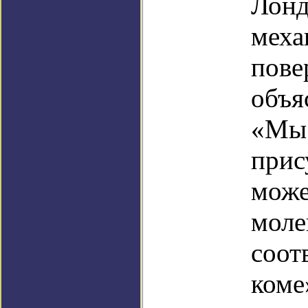
Лонд
меха
пове
объя
«Мы 
прис
може
моле
соот
коме