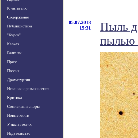
К читателю
Содержание
05.07.2018
Пыль д
Публицистика
15:31
"Курск"
пылью 
Кавказ
Балканы
Проза
Поэзия
Драматургия
Искания и размышления
Критика
Сомнения и споры
Новые книги
У нас в гостях
Издательство