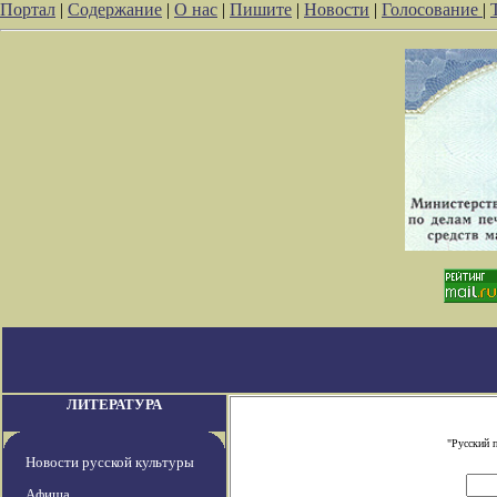
Портал
|
Содержание
|
О нас
|
Пишите
|
Новости
|
Голосование
|
ЛИТЕРАТУРА
"Русский 
Новости русской культуры
Афиша