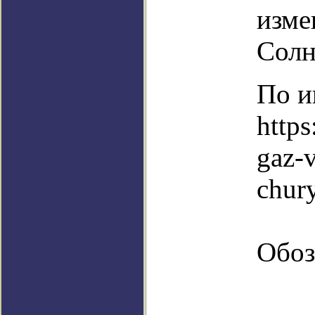
изме
Солн
По и
https
gaz-
chur
Обоз