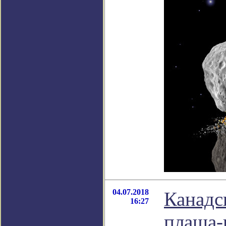
04.07.2018
Канадс
16:27
плаща-