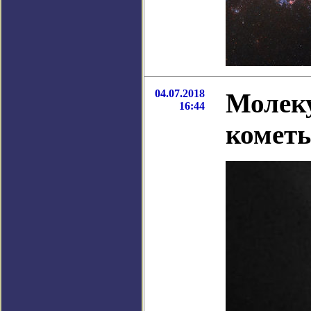
04.07.2018
Молеку
16:44
комет