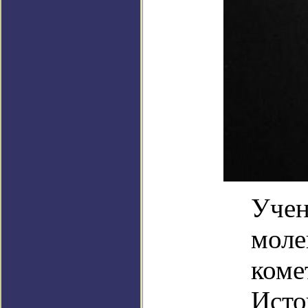
Учен
моле
коме
Исто