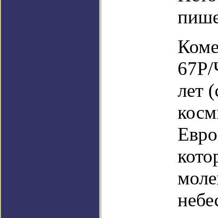
пише
Коме
67P/
лет 
косм
Евро
кото
моле
небе