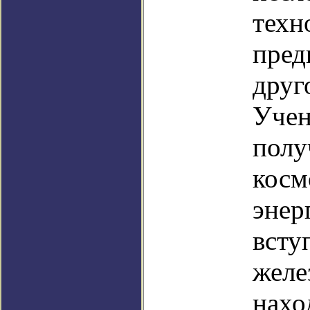
техн
пред
друг
Учен
полу
косм
энер
всту
желе
нахо