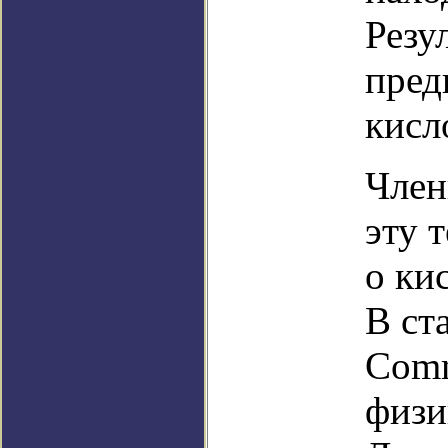
Резу
пред
кисл
Член
эту 
о ки
В ст
Comm
физи