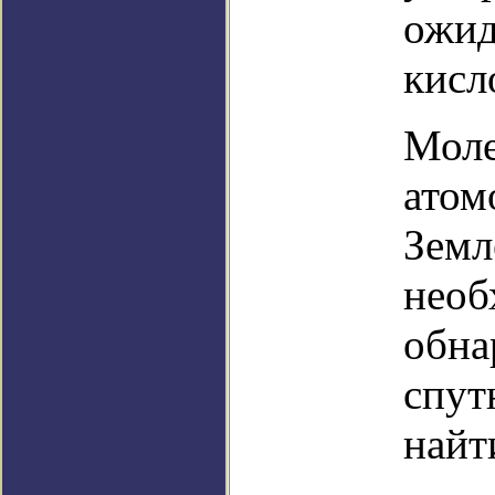
ожид
кисл
Моле
атом
Земл
необ
обна
спут
найт