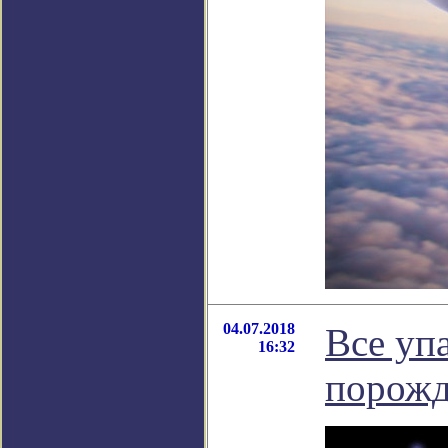
04.07.2018
Все уп
16:32
порожд