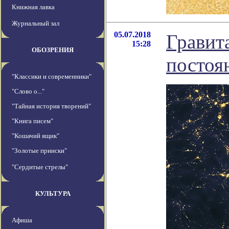
Книжная лавка
Журнальный зал
05.07.2018
Гравит
15:28
ОБОЗРЕНИЯ
постоя
"Классики и современники"
"Слово о..."
"Тайная история творений"
"Книга писем"
"Кошачий ящик"
"Золотые прииски"
"Сердитые стрелы"
КУЛЬТУРА
Афиша