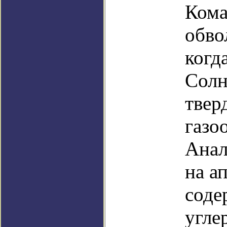
Кома
обво
когд
Солн
твер
газо
Анал
на ап
соде
угле