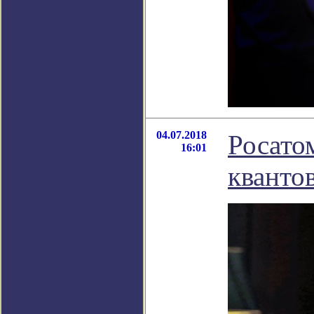
04.07.2018
Росато
16:01
кванто