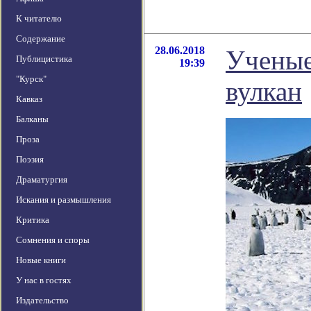
К читателю
Содержание
28.06.2018
Ученые
Публицистика
19:39
"Курск"
вулкан
Кавказ
Балканы
Проза
Поэзия
Драматургия
Искания и размышления
Критика
Сомнения и споры
Новые книги
У нас в гостях
Издательство