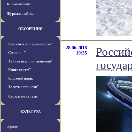
Книжная лавка
Журнальный зал
ОБОЗРЕНИЯ
"Классики и современники"
28.06.2018
Россий
"Слово о..."
19:35
госуда
"Тайная история творений"
"Книга писем"
"Кошачий ящик"
"Золотые прииски"
"Сердитые стрелы"
КУЛЬТУРА
Афиша