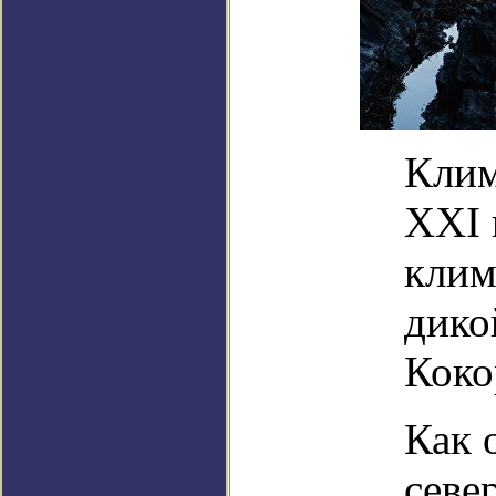
Клим
XXI 
клим
дико
Коко
Как 
севе