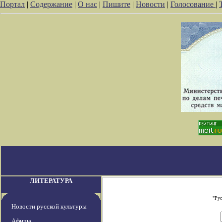
Портал
|
Содержание
|
О нас
|
Пишите
|
Новости
|
Голосование
|
ЛИТЕРАТУРА
"Рус
Новости русской культуры
Афиша