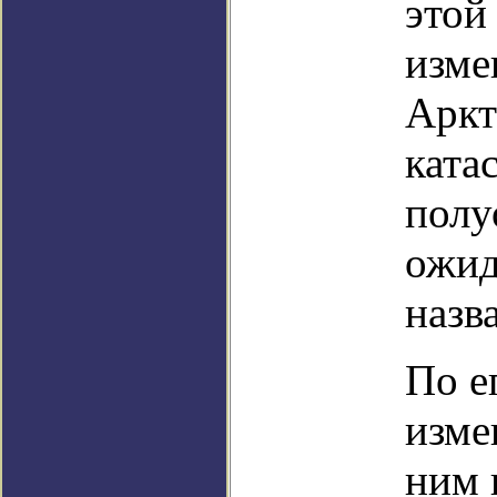
этой
изме
Аркт
ката
полу
ожид
назв
По е
изме
ним 