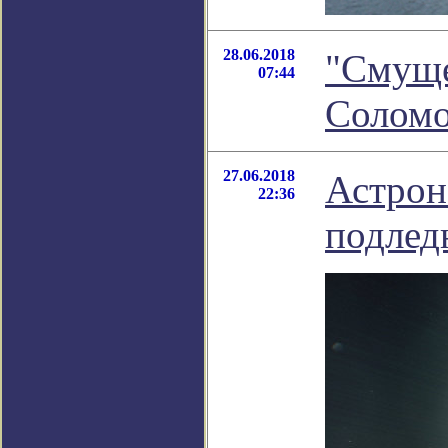
28.06.2018
"Смуще
07:44
Соломо
27.06.2018
Астрон
22:36
подлед