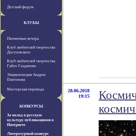
Детский форум
КЛУБЫ
Пятничные вечера
Клуб любителей творчества
Достоевского
Клуб любителей творчества
Гайто Газданова
Энциклопедия Андрея
Платонова
Мастерская перевода
28.06.2018
Космич
19:15
космич
КОНКУРСЫ
За вклад в русскую
культуру публикациями в
Интернете
Литературный конкурс