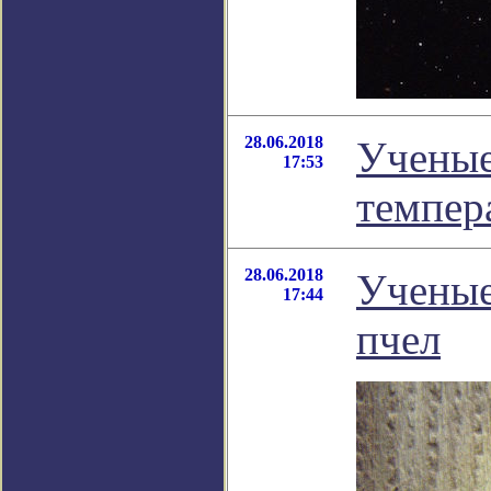
28.06.2018
Ученые
17:53
темпер
28.06.2018
Ученые
17:44
пчел