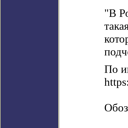
"В Р
така
кото
подч
По и
http
Обоз