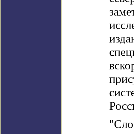
заме
иссл
изда
спец
вско
прис
сист
Росс
"Сло