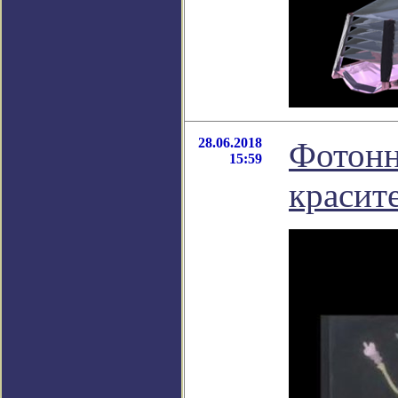
28.06.2018
Фотонн
15:59
красит