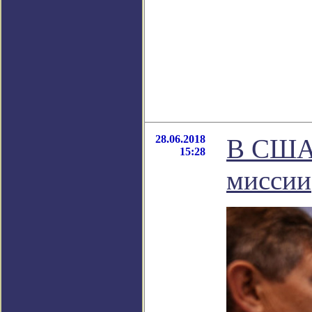
28.06.2018
В США 
15:28
миссии