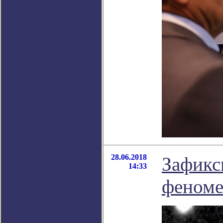
28.06.2018
Зафикс
14:33
феном