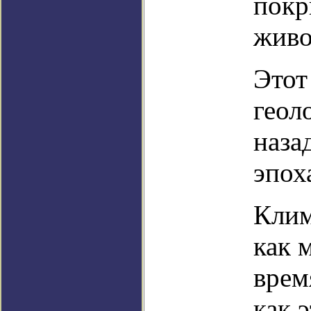
покр
живо
Этот
геол
наза
эпох
Клим
как 
врем
как 