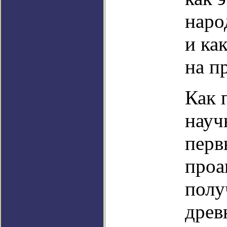
наро
и ка
на п
Как 
науч
перв
проа
полу
древ