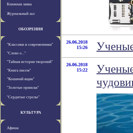
Книжная лавка
Журнальный зал
ОБОЗРЕНИЯ
26.06.2018
Ученые
"Классики и современники"
15:26
"Слово о..."
"Тайная история творений"
26.06.2018
Ученые
15:22
"Книга писем"
чудови
"Кошачий ящик"
"Золотые прииски"
"Сердитые стрелы"
КУЛЬТУРА
Афиша