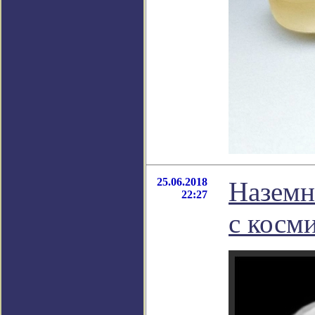
25.06.2018
Наземн
22:27
с косм