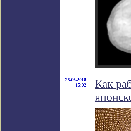
25.06.2018
Как ра
15:02
японск