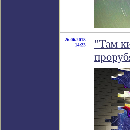
26.06.2018
"Там к
14:23
проруб