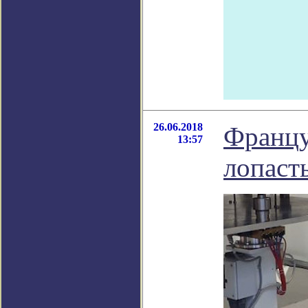
26.06.2018
Францу
13:57
лопаст