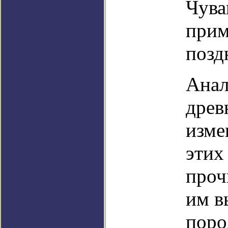
Чува
прим
позд
Анал
древ
изме
этих
проч
им в
поро