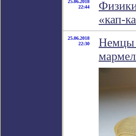
25.06.2018
Физики
22:44
«кап-к
25.06.2018
Немцы 
22:30
мармел