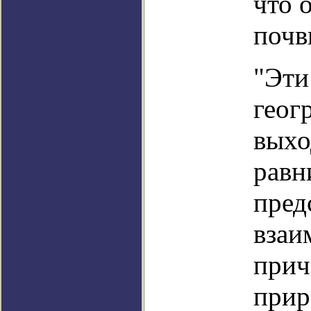
что 
почв
"Эти
геог
выхо
равн
пред
взаи
прич
прир