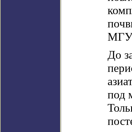
комп
почв
МГУ 
До з
пери
азиа
под 
Толь
пост