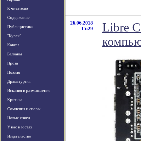
К читателю
Содержание
26.06.2018
Libre 
Публицистика
15:29
"Курск"
компью
Кавказ
Балканы
Проза
Поэзия
Драматургия
Искания и размышления
Критика
Сомнения и споры
Новые книги
У нас в гостях
Издательство