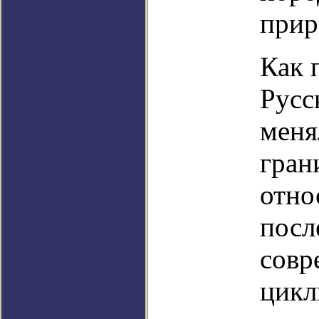
прир
Как 
Русс
меня
гран
отно
посл
совр
цикл