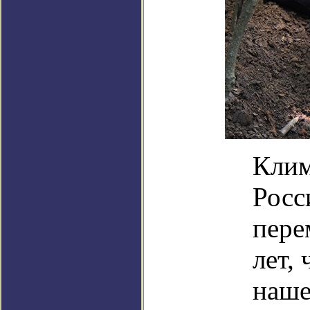
Клим
Росс
пере
лет,
наше