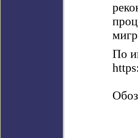
реко
проц
мигр
По и
http
Обоз