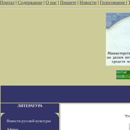
Портал
|
Содержание
|
О нас
|
Пишите
|
Новости
|
Голосование
|
ЛИТЕРАТУРА
"Рус
Новости русской культуры
Афиша