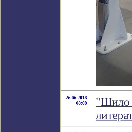
26.06.2018
"Шило 
08:08
литера