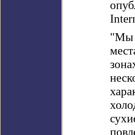
опуб
Inter
"Мы 
мест
зона
неск
хара
холо
сухи
повл