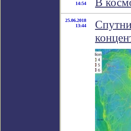
В косм
14:54
25.06.2018
Спутни
13:44
концен