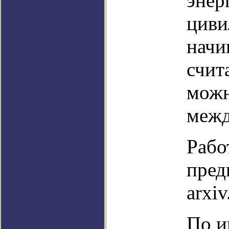
энер
циви
начи
счит
можн
межд
Рабо
пред
arxiv
По и