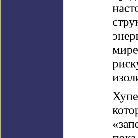
наст
стру
энер
мире
риск
изол
Хупе
кото
«зап
пока