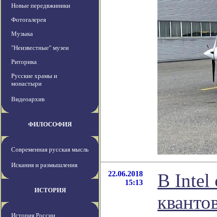
Новые передвжиники
Фотогалерея
Музыка
"Неизвестные" музеи
Риторика
Русские храмы и
монастыри
Видеоархив
ФИЛОСОФИЯ
Современная русская мысль
Искания и размышления
22.06.2018
В Inte
15:13
ИСТОРИЯ
кванто
История России