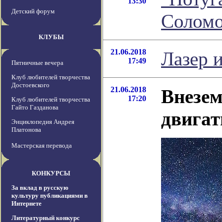
13:30
Детский форум
Соломо
КЛУБЫ
21.06.2018
Лазер 
17:49
Пятничные вечера
Клуб любителей творчества
Достоевского
21.06.2018
Внезем
17:20
Клуб любителей творчества
Гайто Газданова
двигат
Энциклопедия Андрея
Платонова
Мастерская перевода
КОНКУРСЫ
За вклад в русскую
культуру публикациями в
Интернете
Литературный конкурс