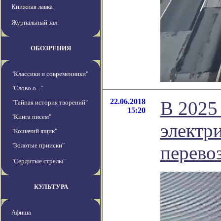
Книжная лавка
Журнальный зал
ОБОЗРЕНИЯ
"Классики и современники"
"Слово о..."
22.06.2018
В 2025
"Тайная история творений"
15:20
"Книга писем"
электр
"Кошачий ящик"
"Золотые прииски"
перево
"Сердитые стрелы"
КУЛЬТУРА
Афиша