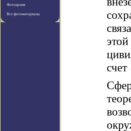
внез
Фотоархив
сохр
Все фотоматериалы
связ
этой
циви
счет
Сфер
теор
возв
окру