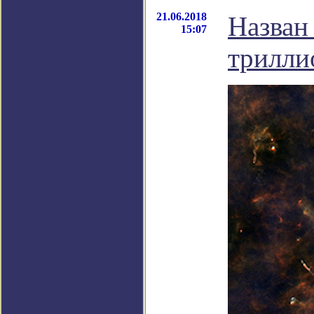
21.06.2018
Назван
15:07
трилли