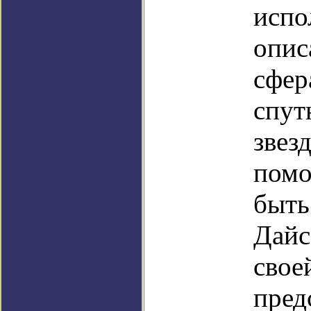
испо
опис
сфер
спут
звез
помо
быть
Дайс
свое
пред