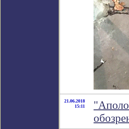
21.06.2018
"Аполо
15:11
обозре