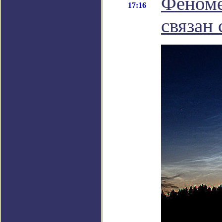
Феноме
17:16
связан