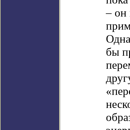
– он
прим
Одна
бы п
пере
друг
«пер
неск
обра