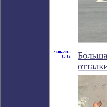
21.06.2018
Больша
15:12
отталки