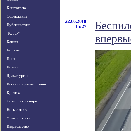
К читателю
Содержание
22.06.2018
Беспил
Публицистика
15:27
"Курск"
впервы
Кавказ
Балканы
Проза
Поэзия
Драматургия
Искания и размышления
Критика
Сомнения и споры
Новые книги
У нас в гостях
Издательство