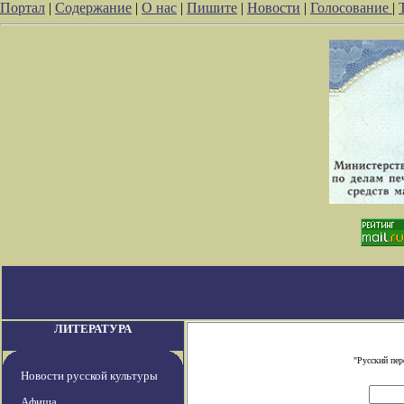
Портал
|
Содержание
|
О нас
|
Пишите
|
Новости
|
Голосование
|
ЛИТЕРАТУРА
"Русский пе
Новости русской культуры
Афиша