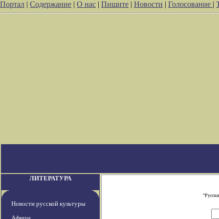
Портал
|
Содержание
|
О нас
|
Пишите
|
Новости
|
Голосование
|
ЛИТЕРАТУРА
"Русски
Новости русской культуры
Афиша