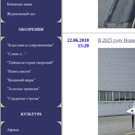
Книжная лавка
Журнальный зал
ОБОЗРЕНИЯ
22.06.2018
В 2025 году Норв
"Классики и современники"
15:20
"Слово о..."
"Тайная история творений"
"Книга писем"
"Кошачий ящик"
"Золотые прииски"
"Сердитые стрелы"
КУЛЬТУРА
Афиша