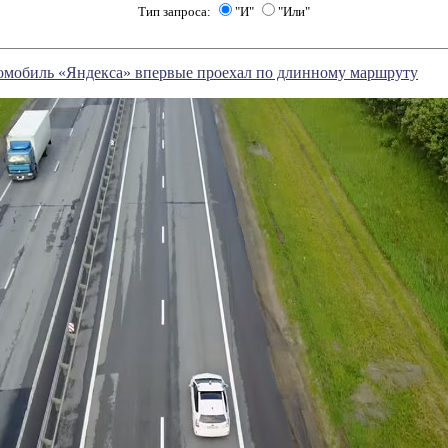
Тип запроса:
"И"
"Или"
омобиль «Яндекса» впервые проехал по длинному маршруту