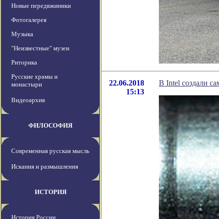
Новые передвжиники
Фотогалерея
Музыка
"Неизвестные" музеи
Риторика
Русские храмы и
22.06.2018
В Intel создали 
монастыри
15:13
Видеоархив
ФИЛОСОФИЯ
Современная русская мысль
Искания и размышления
ИСТОРИЯ
История России