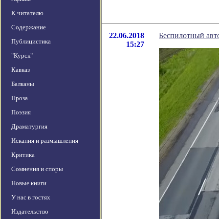
К читателю
Содержание
22.06.2018
Беспилотный авт
Публицистика
15:27
"Курск"
Кавказ
Балканы
Проза
Поэзия
Драматургия
Искания и размышления
Критика
Сомнения и споры
Новые книги
У нас в гостях
Издательство