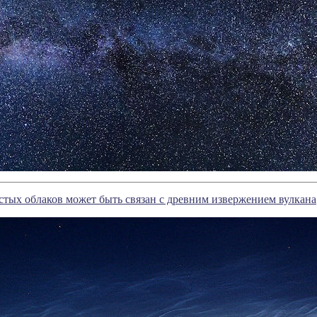
тых облаков может быть связан с древним извержением вулкана