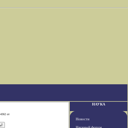
НАУКА
-4362 от
Новости
Научный форум