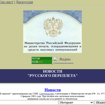
Топ-лист
|
Дискуссия
НОВОСТИ
"РУССКОГО ПЕРЕПЛЕТА"
Новости
й переплет" зарегистрирован как СМИ.
Свидетельство
о регистрации в Министерстве печати РФ: Эл. #77
5 февраля 2001 года. При полном или частичном использовании
материалов ссылка на www.pereplet.ru обязательна.