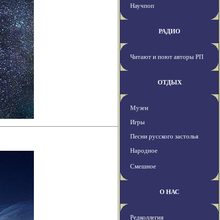
Научпоп
РАДИО
Читают и поют авторы РП
ОТДЫХ
Музеи
Игры
Песни русского застолья
Народное
Смешное
О НАС
Редколлегия