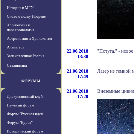
История в МГУ
Слово о полку Игореве
Хронология и
парахронология
Астрономия и Хронология
Альмагест
22.06.2018
"Потуга." - ново
Запечатленная Россия
13:30
Сталиниана
21.06.2018
Лазер из темной 
17:49
ФОРУМЫ
21.06.2018
Внеземные цивили
17:20
Дискуссионный клуб
Научный форум
Форум "Русская идея"
Форум "Курск"
Исторический форум