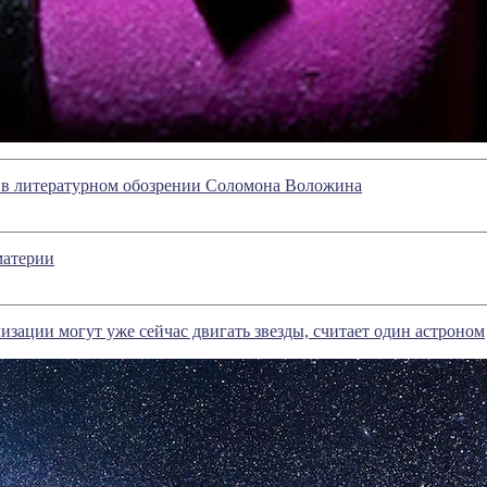
е в литературном обозрении Соломона Воложина
материи
зации могут уже сейчас двигать звезды, считает один астроном