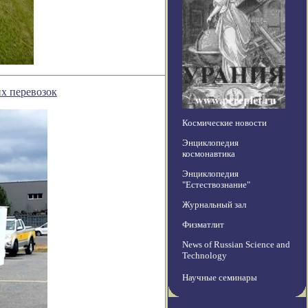
их перевозок
Космические новости
Энциклопедия
космонавтика
Энциклопедия
"Естествознание"
Журнальный зал
Физматлит
News of Russian Science and
Technology
Научные семинары