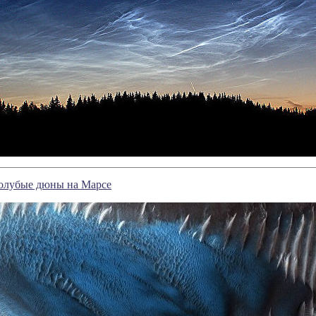
олубые дюны на Марсе