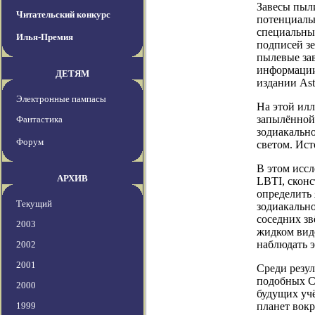
Завесы пыли
Читательский конкурс
потенциальн
специальный
Илья-Премия
подписей з
пылевые зав
информации
ДЕТЯМ
издании Astr
Электронные пампасы
На этой илл
запылённой 
Фантастика
зодиакально
Форум
светом. Ис
В этом исс
АРХИВ
LBTI, сконс
определить 
Текущий
зодиакально
соседних зв
2003
жидком виде
наблюдать э
2002
2001
Среди резул
подобных Со
2000
будущих уч
1999
планет вокр