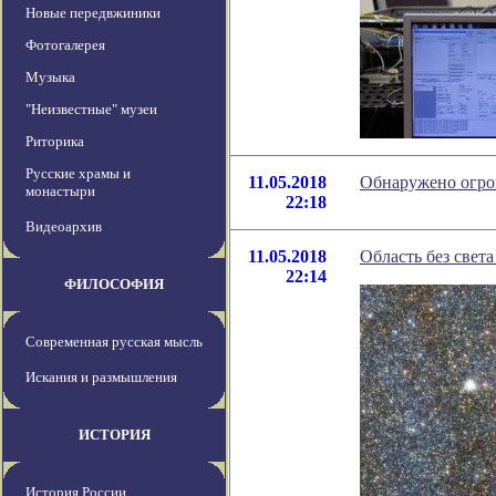
Новые передвжиники
Фотогалерея
Музыка
"Неизвестные" музеи
Риторика
Русские храмы и
11.05.2018
Обнаружено огро
монастыри
22:18
Видеоархив
11.05.2018
Область без свет
22:14
ФИЛОСОФИЯ
Современная русская мысль
Искания и размышления
ИСТОРИЯ
История России