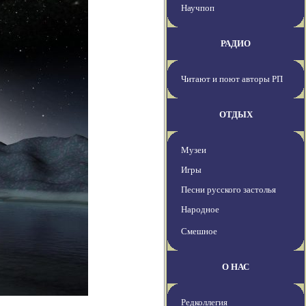
Научпоп
РАДИО
Читают и поют авторы РП
ОТДЫХ
Музеи
Игры
Песни русского застолья
Народное
Смешное
О НАС
Редколлегия