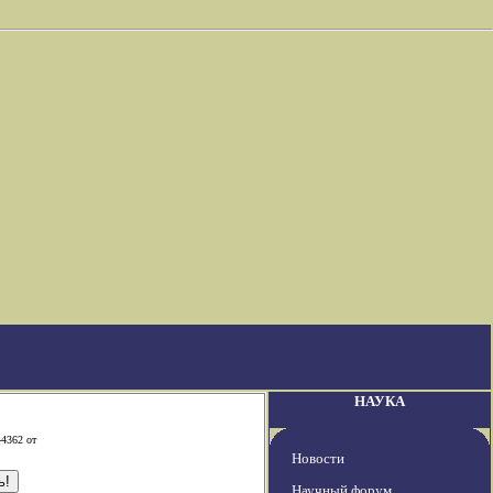
НАУКА
-4362 от
Новости
Научный форум