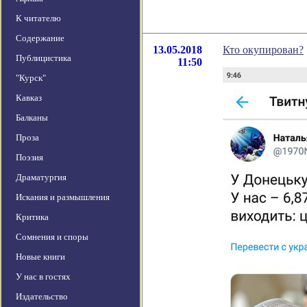
К читателю
Содержание
13.05.2018
Кто окупирован?
Публицистика
11:50
"Курск"
Кавказ
Балканы
Проза
Поэзия
Драматургия
Искания и размышления
Критика
Сомнения и споры
Новые книги
У нас в гостях
Издательство