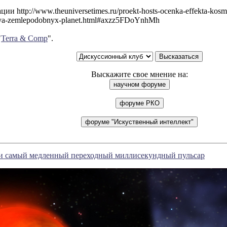
и http://www.theuniversetimes.ru/proekt-hosts-ocenka-effekta-kosm
ya-zemlepodobnyx-planet.html#axzz5FDoYnhMh
"
Terra & Comp
".
Выскажите свое мнение на:
 самый медленный переходный миллисекундный пульсар