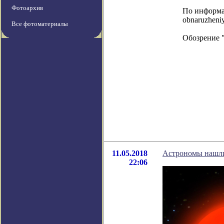
Фотоархив
По информаци
obnaruzheni
Все фотоматериалы
Обозрение 
11.05.2018
Астрономы нашли
22:06