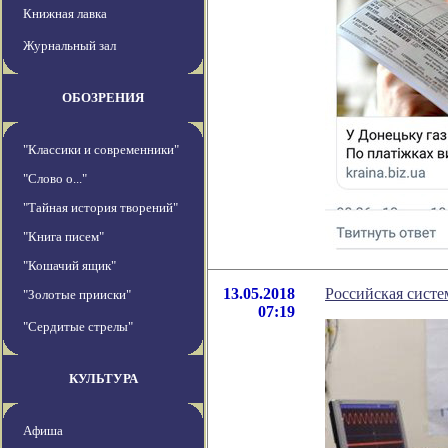
Книжная лавка
Журнальный зал
ОБОЗРЕНИЯ
"Классики и современники"
"Слово о..."
"Тайная история творений"
"Книга писем"
"Кошачий ящик"
13.05.2018
Российская систе
"Золотые прииски"
07:19
"Сердитые стрелы"
КУЛЬТУРА
Афиша