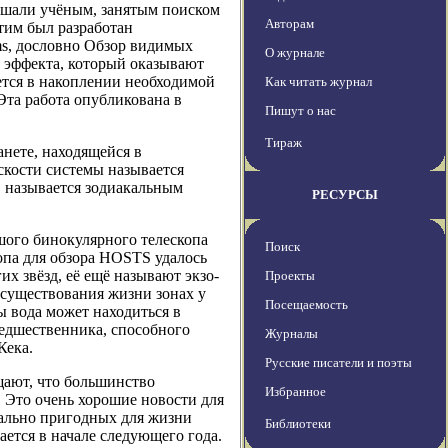
мешали учёным, занятым поиском
Авторам
этим был разработан
tems, дословно Обзор видимых
О журнале
 эффекта, который оказывают
ется в накоплении необходимой
Как читать журнал
та работа опубликована в
Пишут о нас
Тираж
анете, находящейся в
скости системы называется
, называется зодиакальным
РЕСУРСЫ
шого бинокулярного телескопа
Поиск
опа для обзора HOSTS удалось
х звёзд, её ещё называют экзо-
Проекты
 существования жизни зонах у
Посещаемость
ты вода может находиться в
редшественника, способного
Журналы
Кека.
Русские писатели и поэты
щают, что большинство
Избранное
 Это очень хорошие новости для
иально пригодных для жизни
Библиотеки
ается в начале следующего года.