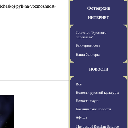
icheskoj-pyli-na-vozmozhnost-
Фотоархив
ИНТЕРНЕТ
Топ-лист "Русского
переплета"
Баннерная сеть
Наши баннеры
НОВОСТИ
Все
Новости русской культуры
Новости науки
Космические новости
Афиша
The best of Russian Science