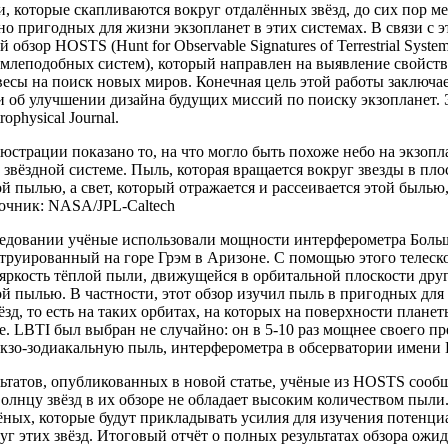
, которые скапливаются вокруг отдалённых звёзд, до сих пор 
о пригодных для жизни экзопланет в этих системах. В связи с 
 обзор HOSTS (Hunt for Observable Signatures of Terrestrial Sys
емлеподобных систем), который направлен на выявление свойств
есы на поиск новых миров. Конечная цель этой работы заключа
 об улучшении дизайна будущих миссий по поиску экзопланет. Э
ophysical Journal.
юстрации показано то, на что могло быть похоже небо на экзопл
звёздной системе. Пыль, которая вращается вокруг звезды в пло
й пылью, а свет, который отражается и рассеивается этой былью
точник: NASA/JPL-Caltech
ледовании учёные использовали мощности интерферометра Боль
труированный на горе Грэм в Аризоне. С помощью этого телеск
яркость тёплой пыли, движущейся в орбитальной плоскости други
й пылью. В частности, этот обзор изучил пыль в пригодных для
ёзд, то есть на таких орбитах, на которых на поверхности плане
. LBTI был выбран не случайно: он в 5-10 раз мощнее своего п
кзо-зодиакальную пыль, интерферометра в обсерватории имени 
ьтатов, опубликованных в новой статье, учёные из HOSTS сооб
лнцу звёзд в их обзоре не обладает высоким количеством пыли.
ёных, которые будут прикладывать усилия для изучения потенц
уг этих звёзд. Итоговый отчёт о полных результатах обзора ожид