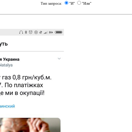
Тип запроса:
"И"
"Или"