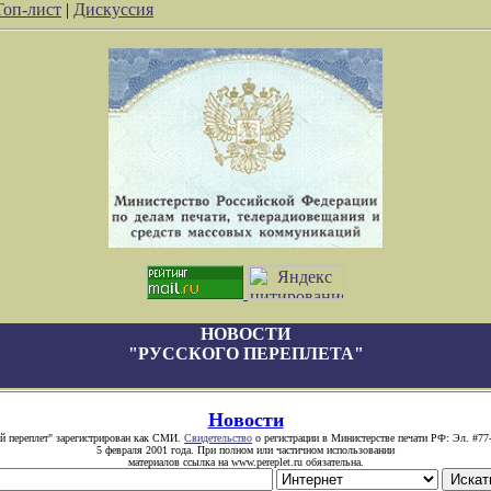
Топ-лист
|
Дискуссия
НОВОСТИ
"РУССКОГО ПЕРЕПЛЕТА"
Новости
й переплет" зарегистрирован как СМИ.
Свидетельство
о регистрации в Министерстве печати РФ: Эл. #77
5 февраля 2001 года. При полном или частичном использовании
материалов ссылка на www.pereplet.ru обязательна.