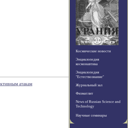
Космические новости
Энциклопедия
космонавтика
Энциклопедия
"Естествознание"
ективным атакам
Журнальный зал
Физматлит
News of Russian Science and
Technology
Научные семинары