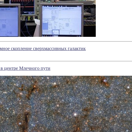
мное скопление сверхмассивных галактик
а в центре Млечного пути