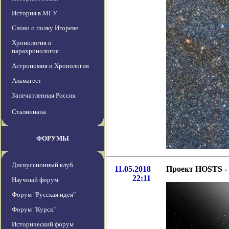
История в МГУ
Слово о полку Игореве
Хронология и
парахронология
Астрономия и Хронология
Альмагест
Запечатленная Россия
Сталиниана
ФОРУМЫ
Дискуссионный клуб
11.05.2018
Проект HOSTS - 
22:11
Научный форум
Форум "Русская идея"
Форум "Курск"
Исторический форум