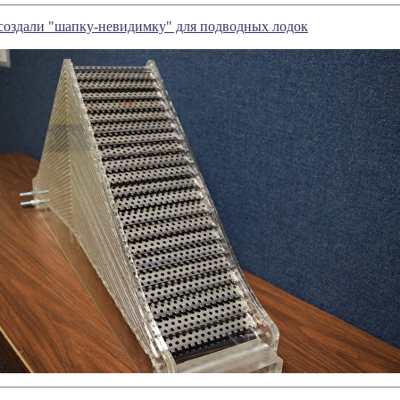
оздали "шапку-невидимку" для подводных лодок