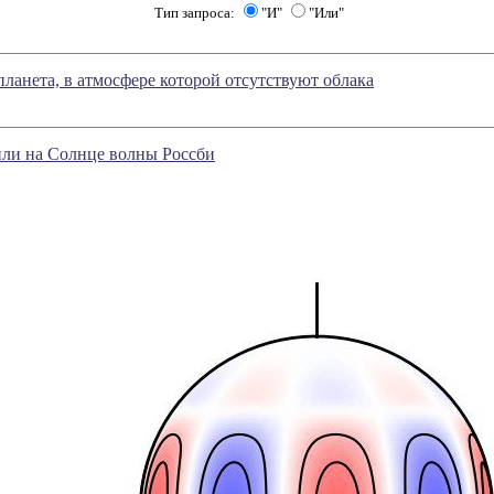
Тип запроса:
"И"
"Или"
ланета, в атмосфере которой отсутствуют облака
ли на Солнце волны Россби