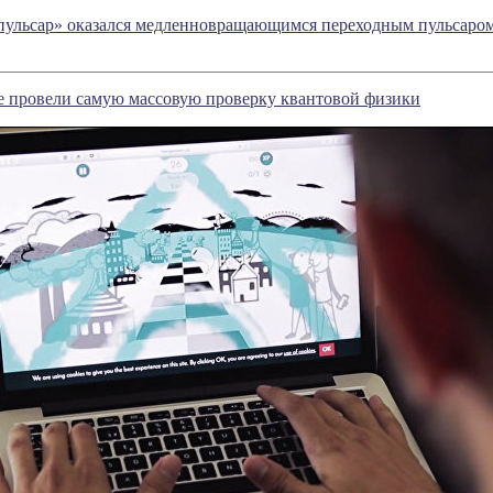
ульсар» оказался медленновращающимся переходным пульсаро
е провели самую массовую проверку квантовой физики