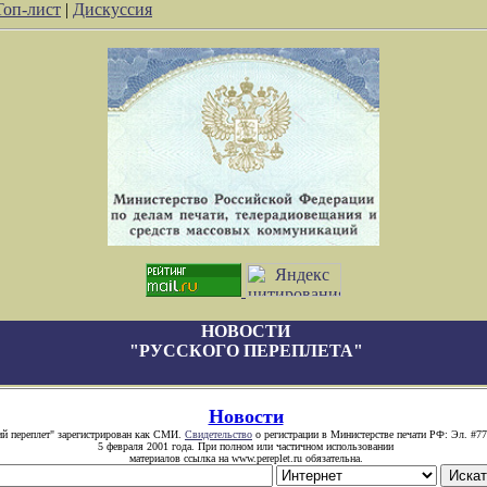
Топ-лист
|
Дискуссия
НОВОСТИ
"РУССКОГО ПЕРЕПЛЕТА"
Новости
ий переплет" зарегистрирован как СМИ.
Свидетельство
о регистрации в Министерстве печати РФ: Эл. #77
5 февраля 2001 года. При полном или частичном использовании
материалов ссылка на www.pereplet.ru обязательна.