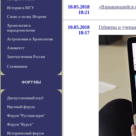
10.05.2018
«Взрывающийся п
История в МГУ
18:21
Слово о полку Игореве
Хронология и
10.05.2018
Геймеры и учены
парахронология
18:17
Астрономия и Хронология
Альмагест
Запечатленная Россия
Сталиниана
ФОРУМЫ
Дискуссионный клуб
Научный форум
Форум "Русская идея"
Форум "Курск"
Исторический форум