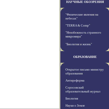
НАУЧНЫЕ ОБОЗРЕНИЯ
"Физические явления на
небесах"
"TERRA & Comp"
"Неизбежность странного
микромира"
"Биология и жизнь"
ОБРАЗОВАНИЕ
Открытое письмо министру
образования
Антиреформа
Соросовский
образовательный журнал
Биология
Науки о Земле