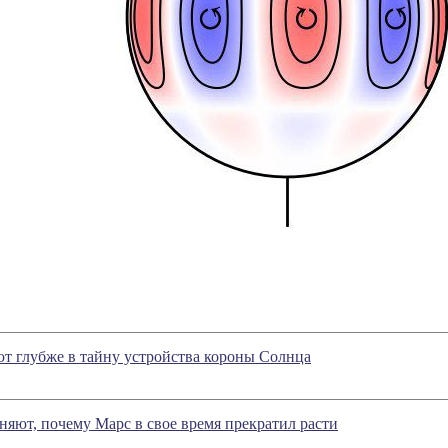
т глубже в тайну устройства короны Солнца
яют, почему Марс в свое время прекратил расти