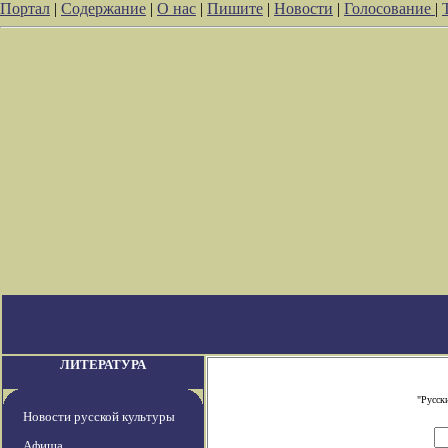
Портал
|
Содержание
|
О нас
|
Пишите
|
Новости
|
Голосование
|
ЛИТЕРАТУРА
"Русск
Новости русской культуры
Афиша