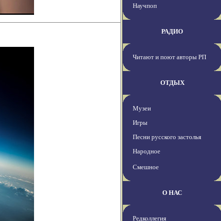
Научпоп
РАДИО
Читают и поют авторы РП
ОТДЫХ
Музеи
Игры
Песни русского застолья
Народное
Смешное
О НАС
Редколлегия