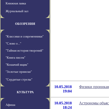
Книжная лавка
Журнальный зал
ОБОЗРЕНИЯ
"Классики и современники"
"Слово о..."
"Тайная история творений"
"Книга писем"
"Кошачий ящик"
"Золотые прииски"
"Сердитые стрелы"
10.05.2018
Физики проникаю
19:04
КУЛЬТУРА
10.05.2018
Астрономы объясн
Афиша
18:24