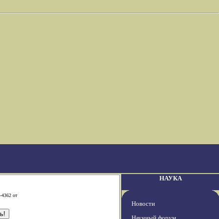
НАУКА
-4362 от
Новости
Научный форум