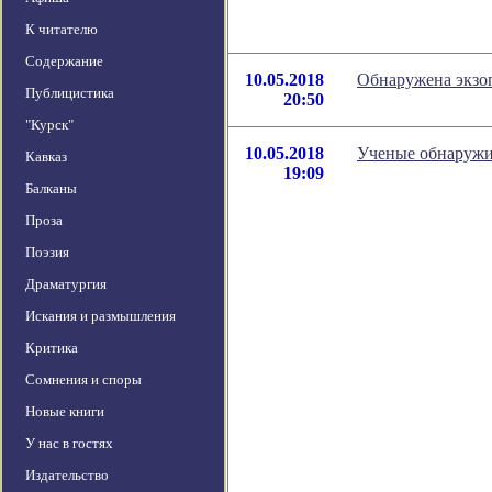
К читателю
Содержание
10.05.2018
Обнаружена экзоп
Публицистика
20:50
"Курск"
10.05.2018
Ученые обнаружи
Кавказ
19:09
Балканы
Проза
Поэзия
Драматургия
Искания и размышления
Критика
Сомнения и споры
Новые книги
У нас в гостях
Издательство