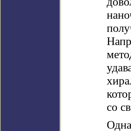
дово
нано
полу
Напр
мето
удав
хира
кото
со с
Одна