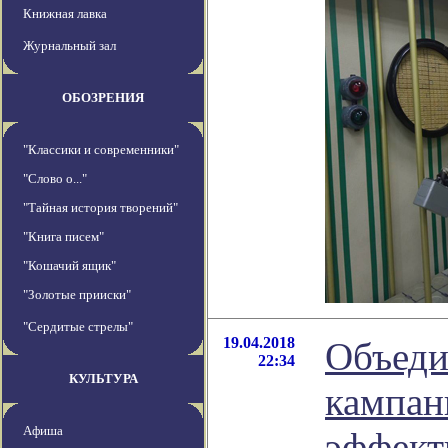
Книжная лавка
Журнальный зал
ОБОЗРЕНИЯ
"Классики и современники"
"Слово о..."
"Тайная история творений"
"Книга писем"
"Кошачий ящик"
"Золотые прииски"
"Сердитые стрелы"
19.04.2018
Объеди
22:34
КУЛЬТУРА
кампан
Афиша
эффект