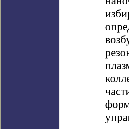
нано
изби
опре
возб
резо
плаз
колл
част
форм
упра