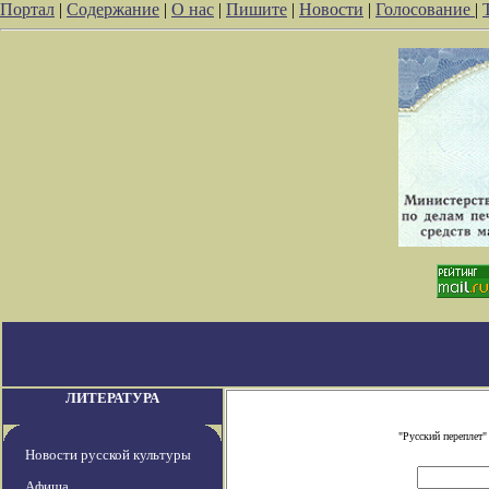
Портал
|
Содержание
|
О нас
|
Пишите
|
Новости
|
Голосование
|
ЛИТЕРАТУРА
"Русский переплет
Новости русской культуры
Афиша