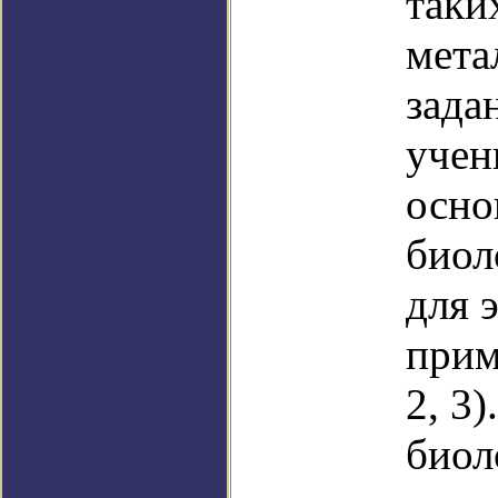
таки
мета
зада
учен
осно
биол
для 
прим
2, 3
биол