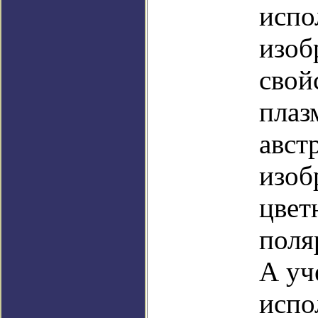
испо
изоб
свой
плаз
авст
изоб
цвет
поля
А уч
испо