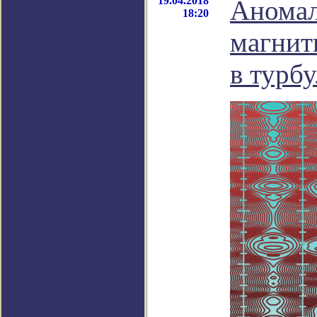
19.04.2018
Аномал
18:20
магнит
в турб