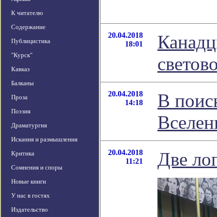
К читателю
Содержание
20.04.2018
Канадц
Публицистика
18:01
"Курск"
светов
Кавказ
Балканы
20.04.2018
В поис
Проза
14:18
Поэзия
Вселен
Драматургия
Искания и размышления
20.04.2018
Две ло
Критика
11:21
Сомнения и споры
Новые книги
У нас в гостях
Издательство