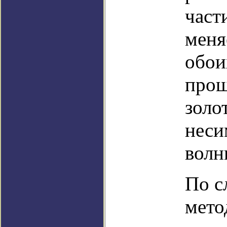
част
меня
обои
прош
золо
неси
волн
По с
мето