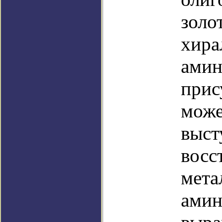
золо
хира
амин
прис
може
выст
восс
мета
амин