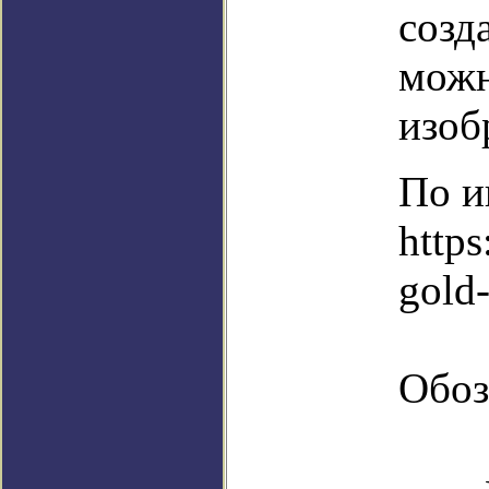
созд
можн
изоб
По и
https
gold-
Обоз