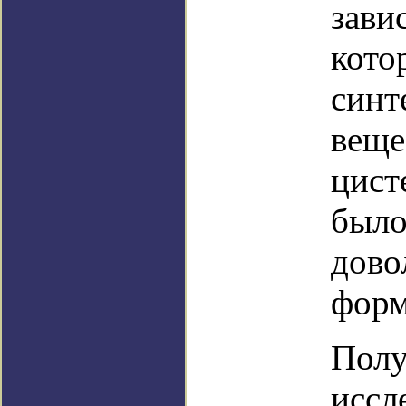
зави
кото
синт
веще
цист
было
дово
форм
Полу
иссл