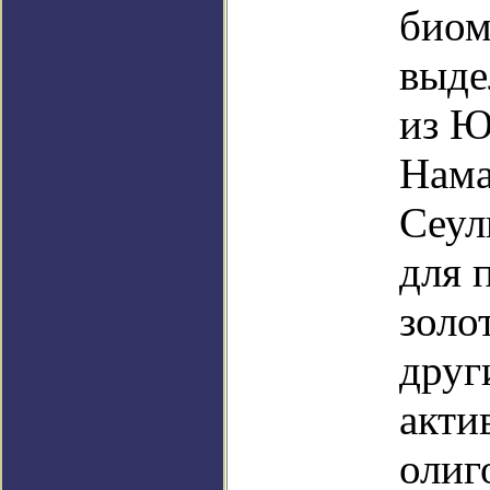
биом
выде
из Ю
Нама
Сеул
для 
золо
друг
акти
олиг