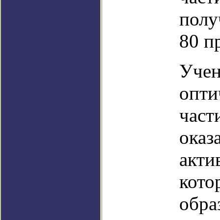
полу
80 п
Учен
опти
част
оказ
акти
кото
обра