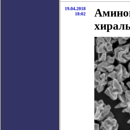
19.04.2018
Амино
18:02
хирал