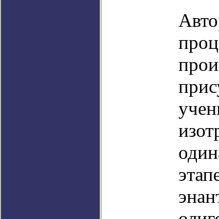
Авто
проц
прои
прис
учен
изот
один
этап
энан
олиг