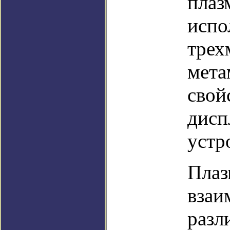
плаз
испо
трех
мета
свой
дисп
устр
Плаз
взаи
разл