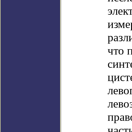
элек
изме
разл
что 
синт
цист
лево
лево
прав
част