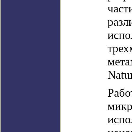
част
разл
испо
трех
мета
Natur
Рабо
микр
испо