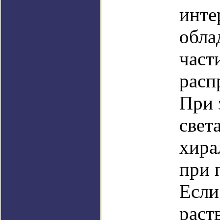
инте
обла
част
расп
При 
свет
хира
при 
Если
раст