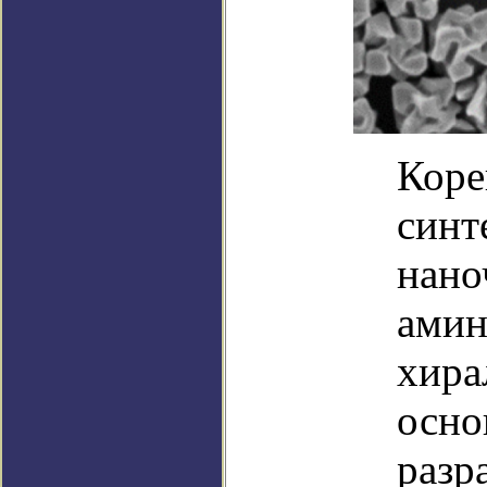
Коре
синт
нано
амин
хира
осно
разр