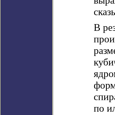
выра
сказ
В ре
прои
разм
куби
ядро
форм
спир
по и