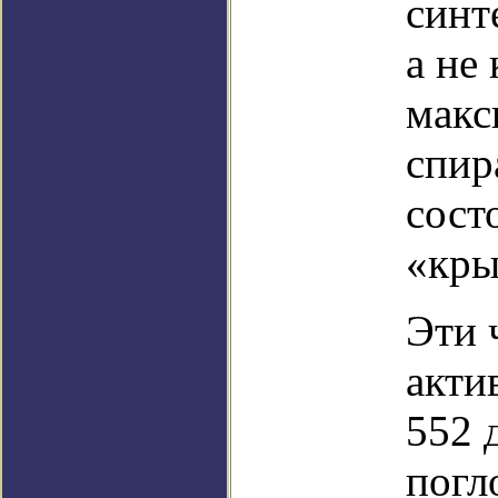
синт
а не
макс
спир
сост
«кры
Эти 
акти
552 
погл