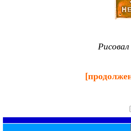
Рисова
[продолже