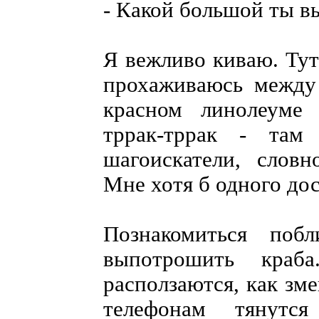
- Какой большой ты в
Я вежливо киваю. Тут
прохаживаюсь между
красном линолеуме 
тррак-тррак - там 
шагоискатели, слов
Мне хотя б одного дос
Познакомиться поб
выпотрошить кра
расползаются, как зме
телефонам тянутс