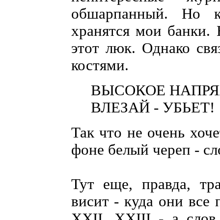
обшарпанный. Но к
хранятся мои банки. 
этот люк. Однако свя
костями.
ВЫСОКОЕ НАПРЯЖ
ВЛЕЗАЙ - УБЬЕТ!
Так что не очень хоче
фоне белый череп - сл
Тут еще, правда, тр
висит - куда они все
XXII, XXIII - а сло