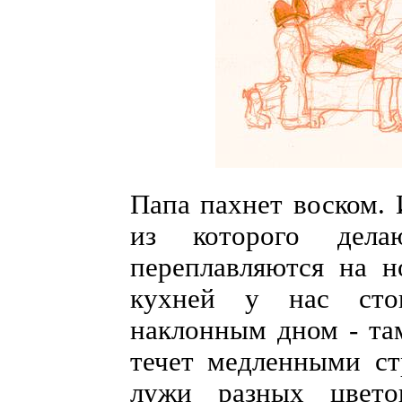
Папа пахнет воском. И
из которого дел
переплавляются на н
кухней у нас сто
наклонным дном - там
течет медленными ст
лужи разных цвето