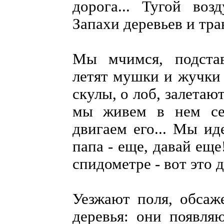
дорога... Тугой воз
Запахи деревьев и тра
Мы мчимся, подстав
летят мушки и жучки 
скулы, о лоб, залетают
мы живем в нем се
двигаем его... Мы ид
папа - еще, давай еще
спидометре - вот это д
Уезжают поля, обсаж
деревья: они появляю