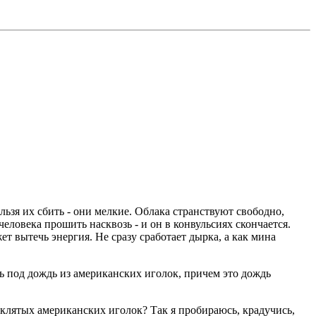
ьзя их сбить - они мелкие. Облака странствуют свободно,
ловека прошить насквозь - и он в конвульсиях скончается.
т вытечь энергия. Не сразу сработает дырка, а как мина
ь под дождь из американских иголок, причем это дождь
роклятых американских иголок? Так я пробираюсь, крадучись,