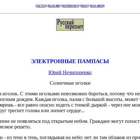
[AUTO]
[KOI-8R]
[WINDOWS]
[DOS]
[ISO-8859]
ЭЛЕКТРОННЫЕ ПАМПАСЫ
Юрий Нечипоренко
Солнечные иголки
з иголок. С этими иголками невозможно бороться, потому что нел
сным дождем. Каждая иголка, палая с большой высоты, может че
ешь - все равно опасно ходить с тонкой дыркой - через нее може
уг треснет голова или лопнет сердце...
ение не появляться под открытым небом. Граждане могут попаст
мелкое решето.
и - из тени в тень, поглядывая на небо: нет ли там облаков из п