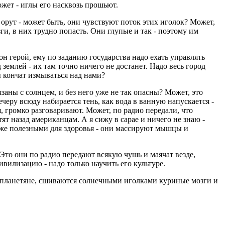
ожет - иглы его насквозь прошьют.
 орут - может быть, они чувствуют поток этих иголок? Может,
ги, в них трудно попасть. Они глупые и так - поэтому им
он герой, ему по заданию государства надо ехать управлять
землей - их там точно ничего не достанет. Надо весь город
ы кончат измываться над нами?
заны с солнцем, и без него уже не так опасны? Может, это
черу всюду набирается тень, как вода в ванную напускается -
я, громко разговаривают. Может, по радио передали, что
т назад американцам. А я сижу в сарае и ничего не знаю -
даже полезными для здоровья - они массируют мышцы и
Это они по радио передают всякую чушь и маячат везде,
вилизацию - надо только научить его культуре.
нопланетяне, сшиваются солнечными иголками куриные мозги и