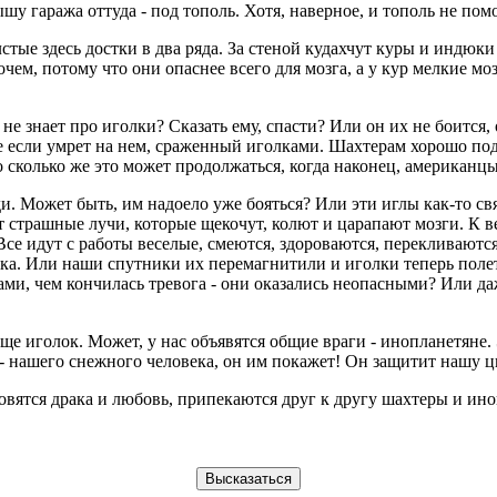
у гаража оттуда - под тополь. Хотя, наверное, и тополь не пом
стые здесь достки в два ряда. За стеной кудахчут куры и индюки
ем, потому что они опаснее всего для мозга, а у кур мелкие моз
не знает про иголки? Сказать ему, спасти? Или он их не боится, 
е если умрет на нем, сраженный иголками. Шахтерам хорошо под 
о сколько же это может продолжаться, когда наконец, американц
. Может быть, им надоело уже бояться? Или эти иглы как-то свя
 страшные лучи, которые щекочут, колют и царапают мозги. К ве
 Все идут с работы веселые, смеются, здороваются, перекливаютс
ка. Или наши спутники их перемагнитили и иголки теперь полетя
ками, чем кончилась тревога - они оказались неопасными? Или 
е иголок. Может, у нас объявятся общие враги - инопланетяне. 
 нашего снежного человека, он им покажет! Он защитит нашу ци
овятся драка и любовь, припекаются друг к другу шахтеры и и