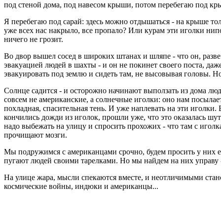
под стеной дома, под навесом крыши, потом перебегаю под крыш
Я перебегаю под сарай: здесь можно отдышаться - на крыше тол
уже всех нас накрыло, все пропало? Или курам эти иголки нипоч
ничего не грозит.
Во двор вышел сосед в широких штанах и шляпе - что он, разве 
эвакуацией людей в шахты - и он не покинет своего поста, даж
эвакуировать под землю и сидеть там, не высовывая головы. Н
Солнце садится - и осторожно начинают выползать из дома люди
совсем не американские, а солнечные иголки: оно нам посылает
похладная, спасительная тень. И уже наплевать на эти иголки.
кончились дожди из иголок, прошли уже, что это оказалась шут
надо выбежать на улицу и спросить прохожих - что там с игол
прочищают мозги.
Мы подружимся с американцами срочно, будем просить у них ещ
пугают людей своими тарелками. Но мы найдем на них управу -
На улице жара, мысли спекаются вместе, и неотличимыми стан
космические войны, индюки и американцы...