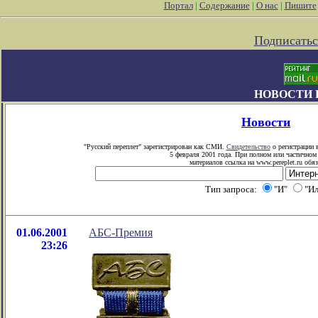
Портал
|
Содержание
|
О нас
|
Пишите
Подписатьс
НОВОСТИ 
Новости
"Русский переплет" зарегистрирован как СМИ.
Свидетельство
о регистрации 
5 февраля 2001 года. При полном или частичном
материалов ссылка на www.pereplet.ru обяз
Тип запроса:
"И"
"Ил
01.06.2001
АБС-Премия
23:26