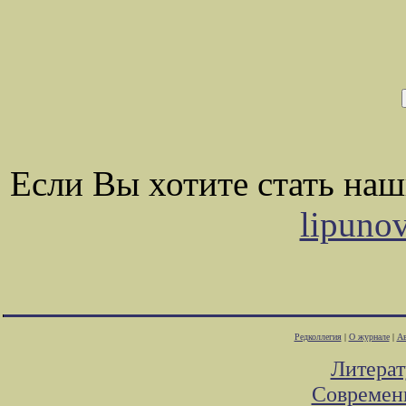
Если Вы хотите стать на
lipuno
Редколлегия
|
О журнале
|
Ав
Литера
Современ