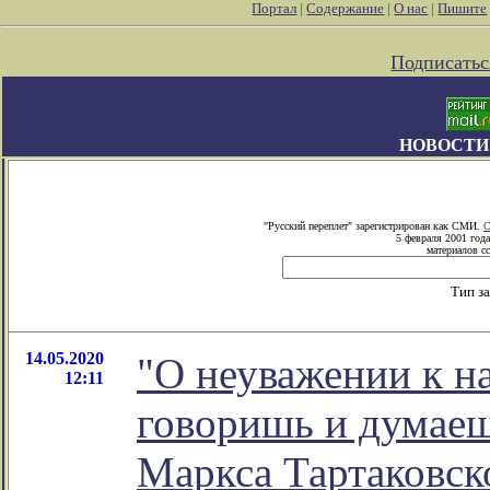
Портал
|
Содержание
|
О нас
|
Пишите
Подписатьс
НОВОСТИ
"Русский переплет" зарегистрирован как СМИ.
С
5 февраля 2001 год
материалов сс
Тип з
14.05.2020
"О неуважении к на
12:11
говоришь и думаешь
Маркса Тартаковск