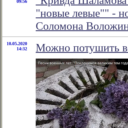
"Кривда Шаламова 
09:56
"новые левые"" - н
Соломона Воложи
10.05.2020
Можно потушить ве
14:32