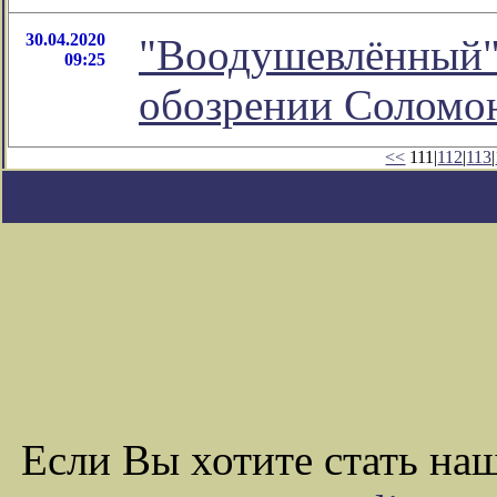
30.04.2020
"Воодушевлённый" 
09:25
обозрении Соломо
<<
111|
112
|
113
|
Если Вы хотите стать н