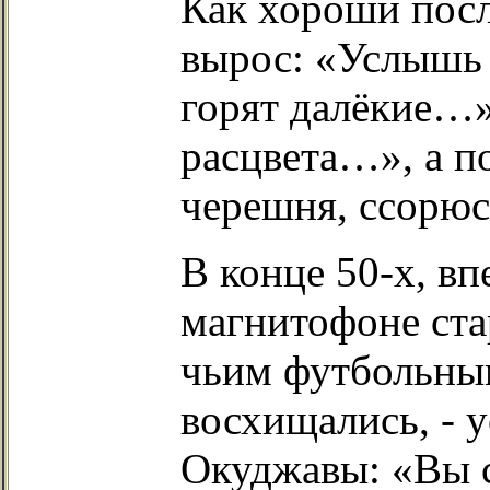
Как хороши посл
вырос: «Услышь
горят далёкие…»
расцвета…», а по
черешня, ссорюс
В конце 50-х, вп
магнитофоне ст
чьим футбольны
восхищались, - 
Окуджавы: «Вы с