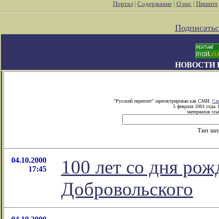
Портал
|
Содержание
|
О нас
|
Пишите
Подписатьс
НОВОСТИ 
"Русский переплет" зарегистрирован как СМИ.
Св
5 февраля 2001 года.
материалов ссы
Тип за
04.10.2000
100 лет со дня ро
17:45
Добровольского