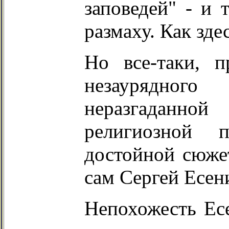
заповедей" - и 
размаху. Как зде
Но все-таки, п
незаурядного
неразгаданной 
религиозной п
достойной сюжет
сам Сергей Есени
Непохожесть Есе