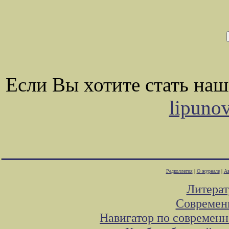
Если Вы хотите стать на
lipuno
Редколлегия
|
О журнале
|
Ав
Литера
Современ
Навигатор по современн