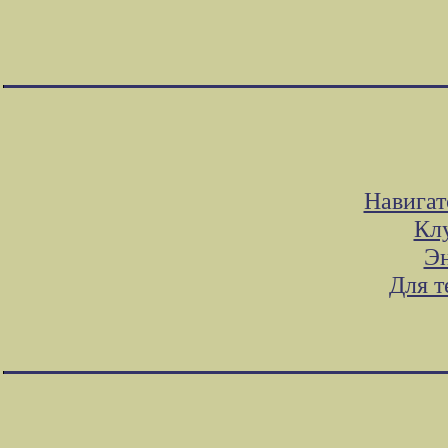
Навигат
Клу
Эн
Для т