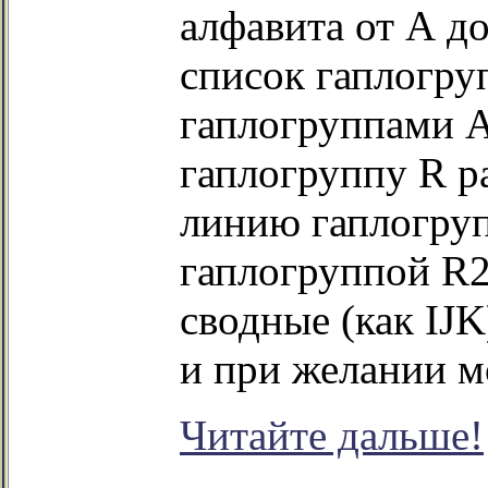
алфавита от А д
список гаплогру
гаплогруппами А0
гаплогруппу R р
линию гаплогруп
гаплогруппой R2
сводные (как IJK
и при желании м
Читайте дальше!