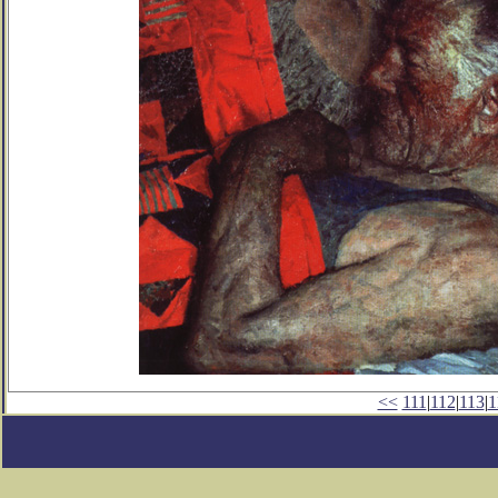
<<
111
|
112
|
113
|
1