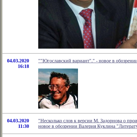
04.03.2020
""Югославский вариант"." - новое в обозрени
16:18
04.03.2020
"Несколько слов к версии М. Задорнова о пр
11:30
новое в обозрении Валерия Куклина "Литерат