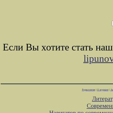
Если Вы хотите стать на
lipuno
Редколлегия
|
О журнале
|
Ав
Литера
Современ
Навигатор по современн