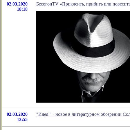
02.03.2020
БесогонTV «Приклеить, прибить или повесит
18:18
02.03.2020
"Идея!" - новое в литературном обозрении С
13:55