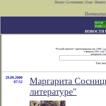
Портал
|
Содержание
|
О нас
|
Пишите
Подписатьс
НОВОСТИ 
"Русский переплет" зарегистрирован как СМИ.
Св
5 февраля 2001 года.
материалов ссы
Тип за
29.09.2000
Маргарита Сосницк
07:52
литературе"