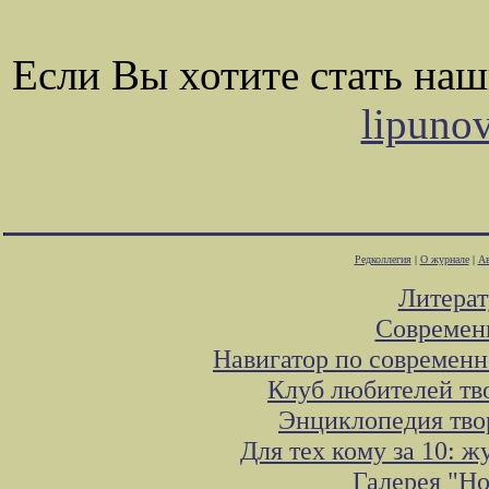
Если Вы хотите стать на
lipuno
Редколлегия
|
О журнале
|
Ав
Литера
Современ
Навигатор по современн
Клуб любителей тв
Энциклопедия тво
Для тех кому за 10: 
Галерея "Н