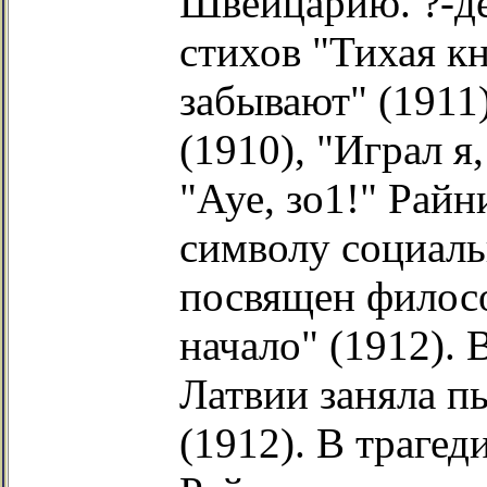
Швейцарию. ?-д
стихов "Тихая кн
забывают" (1911)
(1910), "Играл я
"Ауе, зо1!" Райн
символу социаль
посвящен филос
начало" (1912).
Латвии заняла пь
(1912). В трагед