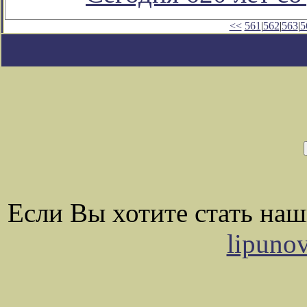
<<
561
|
562
|
563
|
5
Если Вы хотите стать на
lipuno