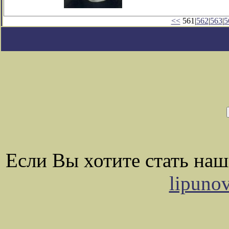
<<
561|
562
|
563
|
5
Если Вы хотите стать на
lipuno