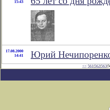
65 лет со дня рожд
15:43
17.08.2000
Юрий Нечипоренко
14:41
<<
561
|
562
|
563
|5