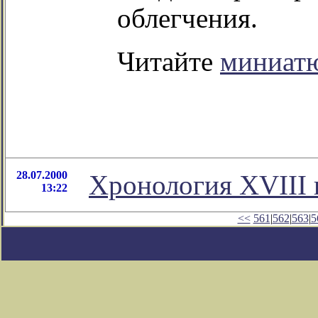
облегчения.
Читайте
миниат
28.07.2000
Хронология XVIII
13:22
<<
561
|
562
|
563
|
5