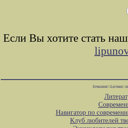
Если Вы хотите стать на
lipuno
Редколлегия
|
О журнале
|
Ав
Литера
Современ
Навигатор по современн
Клуб любителей тв