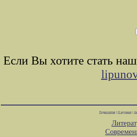
Если Вы хотите стать на
lipuno
Редколлегия
|
О журнале
|
Ав
Литера
Современ