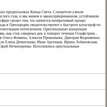
чных предпосылках Конца Света. Слушатели узнали
ислого газа, и мы живем в законсервированном, устойчивом
фере грозит тем, что начнется необратимый процес
 льда в Гренландии свидетельствуеют о быстроте катастроф по
кончательным потеплением. Оригинальные концепции
, как сток северных рек и поворот течения Гольфстрим...
ов Олега Фомина, Алексея Прокопьева, Дмитрия Веденяпина
ли Елена Дементьева, Иван Арсеньев, Ирина Лобановская,
 Юрий Нечипоренко. Исполнялись оригинальные