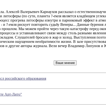
ала. Алексей Валерьевич Карнаухов рассказал о естественнонау
 литосферы (по сути, планета ?-емля является кладбищем углек
оцесс прогрева литосферы изнутри и парниковый эффект в атмос
 - и ?-емля рискует повторить судьбу Венеры... Данные бурения
 в прошлом. Мы можем пройти через такую катастрофу перед о
роцессы и уставнавливают связи между столь разными явлениями
окладом. Слушателей бросало в жар и холод. Выступления поэт
ическим ощущением необратимости жизни. В зале присутствова
ов и другие авторы журнала. Вели вечер Владимир Липунов и
сл российского образования
йте Арт-Лито"