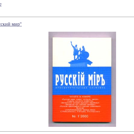
е
сский мир"