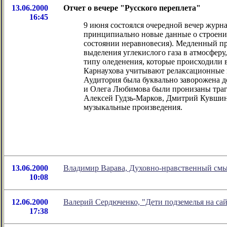
13.06.2000
Отчет о вечере "Русского переплета"
16:45
9 июня состоялся очередной вечер журн
принципиально новые данные о строении
состоянии неравновесия). Медленный пр
выделения углекислого газа в атмосферу,
типу оледенения, которые происходили
Карнаухова учитывают релаксационные п
Аудитория была буквально заворожена д
и Олега Любимова были пронизаны траг
Алексей Гудзь-Марков, Дмитрий Кувшин
музыкальные произведения.
13.06.2000
Владимир Варава, Духовно-нравственный смы
10:08
12.06.2000
Валерий Сердюченко, "Дети подземелья на са
17:38