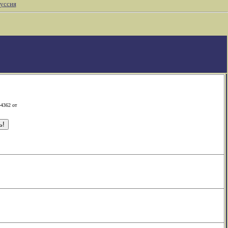
уссия
-4362 от