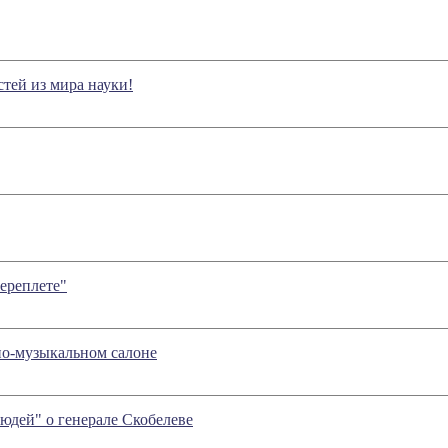
стей из мира науки!
реплете"
но-музыкальном салоне
юдей" о генерале Скобелеве