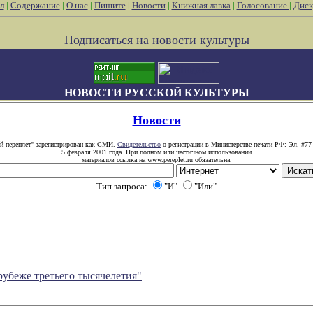
л
|
Содержание
|
О нас
|
Пишите
|
Новости
|
Книжная лавка
|
Голосование
|
Диск
Подписаться на новости культуры
НОВОСТИ РУССКОЙ КУЛЬТУРЫ
Новости
й переплет" зарегистрирован как СМИ.
Свидетельство
о регистрации в Министерстве печати РФ: Эл. #77
5 февраля 2001 года. При полном или частичном использовании
материалов ссылка на www.pereplet.ru обязательна.
Тип запроса:
"И"
"Или"
рубеже третьего тысячелетия"