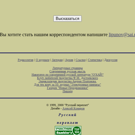
Вы хотите стать нашим корреспондентом напишите
lipunov@sai.
Редколлегия
|
О журнале
|
Авторам
|
Архив
|
Ссылки
|
Статистика
|
Дискуссия
Литературные страницы
Современная русская мысль
Навигатор по современной русской литературе "О'ХАЙ!"
Клуб любителей творчества Ф.М. Достоевского
Энциклопедия творчества Андрея Платонова
Для тех кому за 10: журнал "Электронные пампасы"
Галерея "Новые Передвижники"
Пишите
© 1999, 2000 "Русский переплет"
Дизайн -
Алексей Комаров