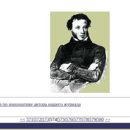
а по инициативе автора нашего журнала
<<
571
|
572
|
573
|574|
575
|
576
|
577
|
578
|
579
|
580
>>