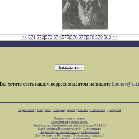
<<
571
|
572
|
573
|
574
|575|
576
|
577
|
578
|
579
|
580
>>
Вы хотите стать нашим корреспондентом напишите
lipunov@sai.
Редколлегия
|
О журнале
|
Авторам
|
Архив
|
Ссылки
|
Статистика
|
Дискуссия
Литературные страницы
Современная русская мысль
Навигатор по современной русской литературе "О'ХАЙ!"
Клуб любителей творчества Ф.М. Достоевского
Энциклопедия творчества Андрея Платонова
Для тех кому за 10: журнал "Электронные пампасы"
Галерея "Новые Передвижники"