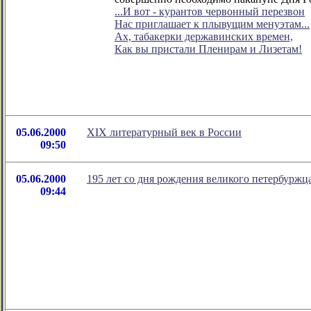
...И вот - курантов червонный перезвон
Нас приглашает к плывущим менуэтам...
Ах, табакерки державинских времен,
Как вы пристали Пленирам и Лизетам!
05.06.2000
XIX литературный век в России
09:50
05.06.2000
195 лет со дня рождения великого петербуржц
09:44