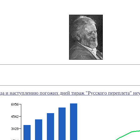
ца и наступлению погожих дней тираж "Русского переплета" не