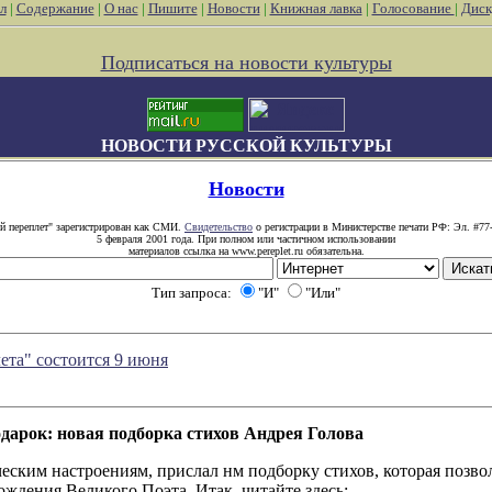
л
|
Содержание
|
О нас
|
Пишите
|
Новости
|
Книжная лавка
|
Голосование
|
Диск
Подписаться на новости культуры
НОВОСТИ РУССКОЙ КУЛЬТУРЫ
Новости
й переплет" зарегистрирован как СМИ.
Свидетельство
о регистрации в Министерстве печати РФ: Эл. #77
5 февраля 2001 года. При полном или частичном использовании
материалов ссылка на www.pereplet.ru обязательна.
Тип запроса:
"И"
"Или"
ета" состоится 9 июня
дарок: новая подборка стихов Андрея Голова
еским настроениям, прислал нм подборку стихов, которая позво
ждения Великого Поэта. Итак, читайте здесь: