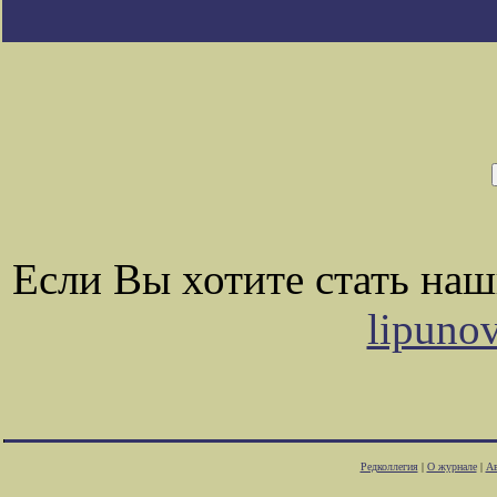
Если Вы хотите стать на
lipuno
Редколлегия
|
О журнале
|
Ав