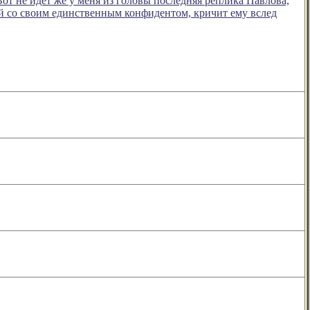
от не идет же у меня из головы последняя реплика Павлова,
й со своим единственным конфидентом, кричит ему вслед