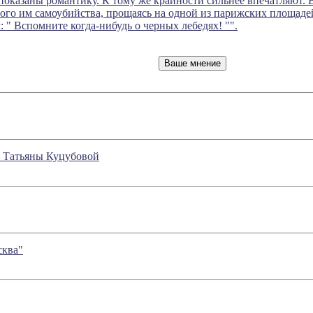
оказаны романтику. К тому же крайности сильнее впечатляют. В
ого им самоубийства, прощаясь на одной из парижских площаде
" Вспомните когда-нибудь о черных лебедях! "".
а Татьяны Куцубовой
сква"