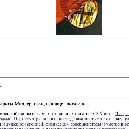
я
арисы Миллер о том, что ищет писатель...
Миллер об одном из самых загадочных писателях ХХ века:
"Газда
дьми. Он, несмотря на внешнюю сдержанность стиля и кажущуюс
и и душевной агонией, физическим совершенством и умственным