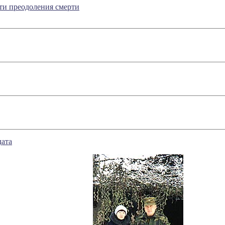
ути преодоления смерти
дата