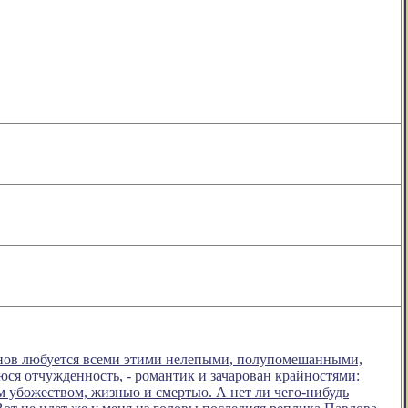
нов любуется всеми этими нелепыми, полупомешанными,
я отчужденность, - романтик и зачарован крайностями:
 убожеством, жизнью и смертью. А нет ли чего-нибудь