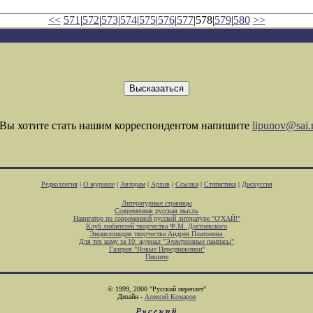
<<
571
|
572
|
573
|
574
|
575
|
576
|
577
|578|
579
|
580
>>
Вы хотите стать нашим корреспондентом напишите
lipunov@sai.
Редколлегия
|
О журнале
|
Авторам
|
Архив
|
Ссылки
|
Статистика
|
Дискуссия
Литературные страницы
Современная русская мысль
Навигатор по современной русской литературе "О'ХАЙ!"
Клуб любителей творчества Ф.М. Достоевского
Энциклопедия творчества Андрея Платонова
Для тех кому за 10: журнал "Электронные пампасы"
Галерея "Новые Передвижники"
Пишите
© 1999, 2000 "Русский переплет"
Дизайн -
Алексей Комаров