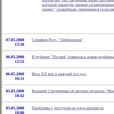
посередке? Но срединные вещи противоп
который накануне заранее спланированн
своим " спокойным, смеющимся голосом: 
07.05.2000
Серафим Роуз, "Либерализм"
13:38
06.05.2000
В рубрике "Поэзия" появилась новая подборк
12:53
06.05.2000
Весь XX век и каждый его год.
10:31
05.05.2000
Валерий Сердюченко об авторах журнала "Мо
18:42
05.05.2000
Проблемы с доступом на www.pereplet.ru
18:06