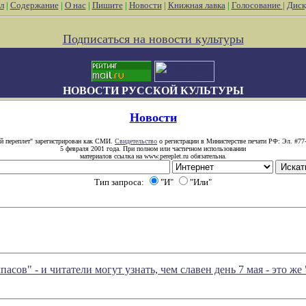
л
|
Содержание
|
О нас
|
Пишите
|
Новости
|
Книжная лавка
|
Голосование
|
Диск
Подписаться на новости культуры
НОВОСТИ РУССКОЙ КУЛЬТУРЫ
Новости
й переплет" зарегистрирован как СМИ.
Свидетельство
о регистрации в Министерстве печати РФ: Эл. #77
5 февраля 2001 года. При полном или частичном использовании
материалов ссылка на www.pereplet.ru обязательна.
Тип запроса:
"И"
"Или"
ов" - и читатели могут узнать, чем славен день 7 мая - это же 