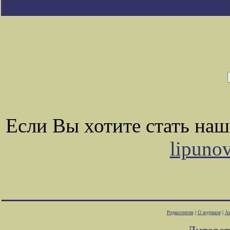
Если Вы хотите стать на
lipuno
Редколлегия
|
О журнале
|
Ав