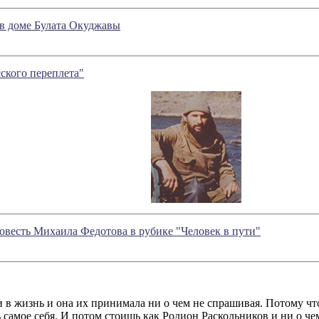
в доме Булата Окуджавы
ского переплета"
овесть Михаила Федотова в рубике "Человек в пути"
в жизнь и она их принимала ни о чем не спрашивая. Потому что
 самое себя. И потом стоишь как Родион Раскольников и ни о че