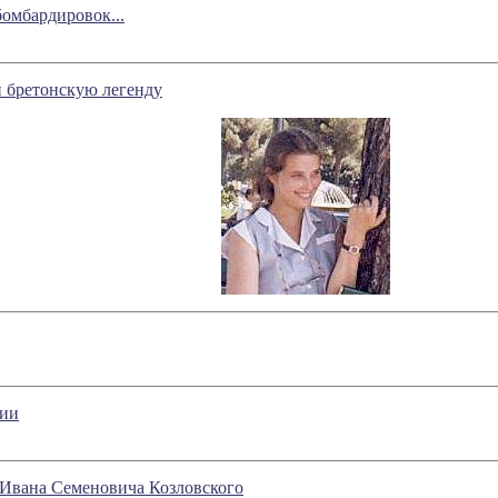
бомбардировок...
 бретонскую легенду
вии
я Ивана Семеновича Козловского