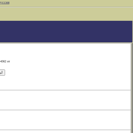
уссия
-4362 от