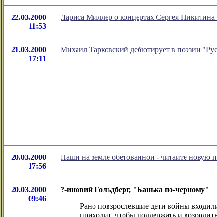
22.03.2000
Лариса Миллер о концертах Сергея Никитина 
11:53
21.03.2000
Михаил Тарковский дебютирует в поэзии "Рус
17:11
20.03.2000
Наши на земле обетованной - читайте новую п
17:56
20.03.2000
?-иновий Гольдберг, "Банька по-черному"
09:46
Рано повзрослевшие дети войны входили 
приходит, чтобы поддержать и возродить