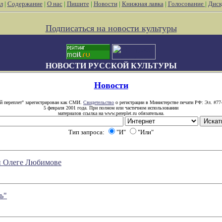
л
|
Содержание
|
О нас
|
Пишите
|
Новости
|
Книжная лавка
|
Голосование
|
Диск
Подписаться на новости культуры
НОВОСТИ РУССКОЙ КУЛЬТУРЫ
Новости
й переплет" зарегистрирован как СМИ.
Свидетельство
о регистрации в Министерстве печати РФ: Эл. #77
5 февраля 2001 года. При полном или частичном использовании
материалов ссылка на www.pereplet.ru обязательна.
Тип запроса:
"И"
"Или"
и Олеге Любимове
ь"