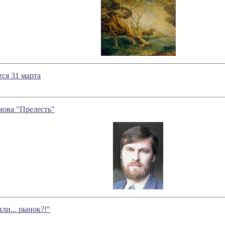
тся 31 марта
мова "Прелесть"
ли... рынок?!"