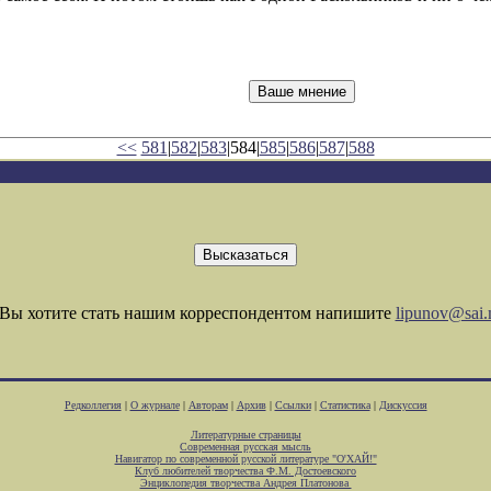
<<
581
|
582
|
583
|584|
585
|
586
|
587
|
588
Вы хотите стать нашим корреспондентом напишите
lipunov@sai.
Редколлегия
|
О журнале
|
Авторам
|
Архив
|
Ссылки
|
Статистика
|
Дискуссия
Литературные страницы
Современная русская мысль
Навигатор по современной русской литературе "О'ХАЙ!"
Клуб любителей творчества Ф.М. Достоевского
Энциклопедия творчества Андрея Платонова