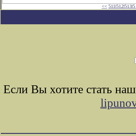
<<
511
|
512
|
513
|
5
Если Вы хотите стать на
lipuno