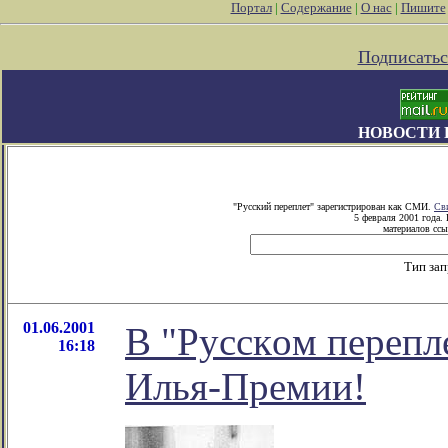
Портал
|
Содержание
|
О нас
|
Пишите
Подписатьс
НОВОСТИ 
"Русский переплет" зарегистрирован как СМИ.
Св
5 февраля 2001 года.
материалов ссы
Тип за
01.06.2001
В "Русскoм перепл
16:18
Илья-Премии!