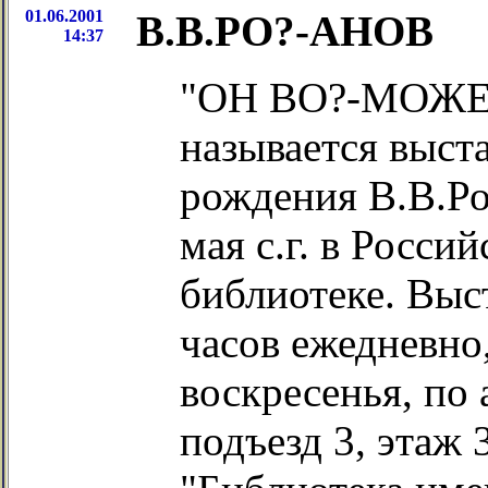
01.06.2001
В.В.РО?-АНОВ
14:37
"ОН ВО?-МОЖЕ
называется выста
рождения В.В.Ро
мая с.г. в Росси
библиотеке. Выст
часов ежедневно
воскресенья, по 
подъезд 3, этаж 