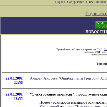
Портал
|
Содержание
|
О нас
|
Пишите
Подписатьс
НОВОСТИ 
"Русский переплет" зарегистрирован как СМИ.
Св
5 февраля 2001 года.
материалов ссы
Тип за
22.01.2001
Андрей Андреев "Ошибка папы Григория XIII
22:56
22.01.2001
"Электронные пампасы": продолжение ска
18:55
Почему эскимосов называют эскимосами?
Колпаковой
из цикла
"Как стать снегуро