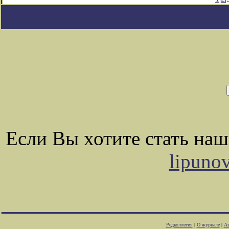
Если Вы хотите стать на
lipuno
Редколлегия
|
О журнале
|
Ав