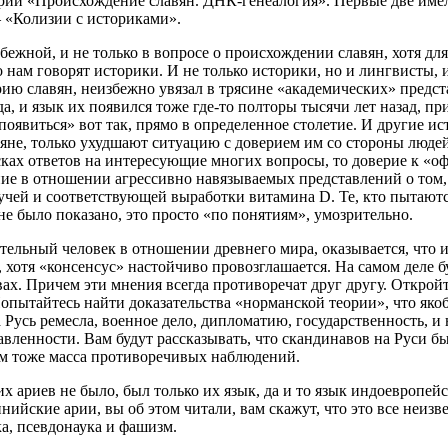
 серии «Происхождение славян. ДНК-генеалогия». Первые две им
– «Колизии с историками».
бежной, и не только в вопросе о происхождении славян, хотя д
о нам говорят историки. И не только историки, но и лингвисты,
рию славян, неизбежно увязал в трясине «академических» предст
да, и язык их появился тоже где-то полторы тысячи лет назад, п
появиться» вот так, прямо в определенное столетие. И другие ис
славяне, только ухудшают ситуацию с доверием им со стороны л
исках ответов на интересующие многих вопросы, то доверие к 
ие в отношении агрессивно навязываемых представлений о том,
чей и соответствующей выработки витамина D. Те, кто пытаются
не было показано, это просто «по понятиям», умозрительно.
ательный человек в отношении древнего мира, оказывается, что 
, хотя «консенсус» настойчиво провозглашается. На самом деле б
вах. Причем эти мнения всегда противоречат друг другу. Откро
пытайтесь найти доказательства «норманской теории», что якоб
 Русь ремесла, военное дело, дипломатию, государственность, и 
авленности. Вам будут рассказывать, что скандинавов на Руси б
там тоже масса противоречивых наблюдений.
х ариев не было, был только их язык, да и то язык индоевропейс
ийские арии, вы об этом читали, вам скажут, что это все неизве
ка, псевдонаука и фашизм.