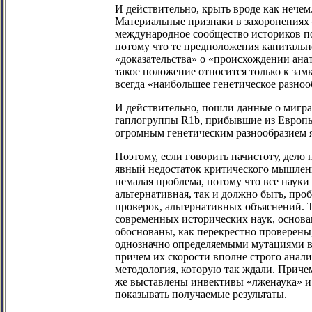
И действительно, крыть вроде как нечем
Материальные признаки в захоронениях –
международное сообщество историков по
потому что те предположения капитальн
«доказательства» о «происхождении ана
такое положение относится только к зам
всегда «наибольшее генетическое разноо
И действительно, пошли данные о мигра
гаплогруппы R1b, прибывшие из Европы м
огромным генетическим разнообразием я
Поэтому, если говорить начистоту, дело 
явный недостаток критического мышлени
немалая проблема, потому что все науки
альтернативная, так и должно быть, пр
проверок, альтернативных объяснений. Т
современных исторических наук, основа
обоснованы, как перекрестно проверены
однозначно определяемыми мутациями в
причем их скорости вполне строго анали
методология, которую так ждали. Приче
же выставлены инвективы «лженаука» и 
показывать получаемые результаты.