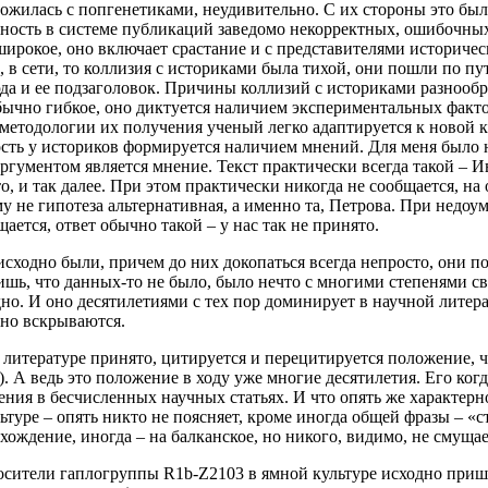
ложилась с попгенетиками, неудивительно. С их стороны это был
ачность в системе публикаций заведомо некорректных, ошибочны
ирокое, оно включает срастание и с представителями историчес
 в сети, то коллизия с историками была тихой, они пошли по п
юда и ее подзаголовок. Причины коллизий с историками разнооб
ычно гибкое, оно диктуется наличием экспериментальных факто
етодологии их получения ученый легко адаптируется к новой кар
сть у историков формируется наличием мнений. Для меня было н
гументом является мнение. Текст практически всегда такой – Ив
, и так далее. При этом практически никогда не сообщается, н
му не гипотеза альтернативная, а именно та, Петрова. При недо
ается, ответ обычно такой – у нас так не принято.
 исходно были, причем до них докопаться всегда непросто, они
дишь, что данных-то не было, было нечто с многими степенями 
но. И оно десятилетиями с тех пор доминирует в научной литер
вно вскрываются.
 литературе принято, цитируется и перецитируется положение, 
). А ведь это положение в ходу уже многие десятилетия. Его когд
ения в бесчисленных научных статьях. И что опять же характерно
ультуре – опять никто не поясняет, кроме иногда общей фразы –
ождение, иногда – на балканское, но никого, видимо, не смущае
 носители гаплогруппы R1b-Z2103 в ямной культуре исходно при