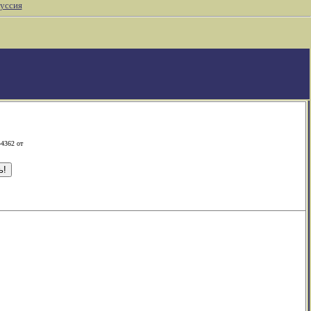
уссия
-4362 от