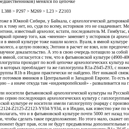
редшественников) менялся по цепочке
 L388 > P297 > M269 > L23 > Z2103
же в Южной Сибири, у Байкала, с археологической датировкой 2
 тому нет, но, судя по всему, историков это не озадачивает. Мен
нтони, известный археолог, кстати, последователь М. Гимбутас, в
т яркий пример того, как «мнение» заменяет у историков (и археол
и в ямной культуре тоже нашли колесо. Вуаля, в ямной культуре
 колесо, а целую повозку, Энтони в расчет не взял, или предпоч
научное доказательство. А это в свою очередь потащило за собой
 в ямной, согласуется с тем, что в фатьяновской культуре (4900-
аплогруппа проходит по всей цепочке археологических культур н
 в которых преобладает та же гаплогруппа R1a-Z645-Z93, с ниж
группы R1b в Индии практически не найдено. Нет никакой связ
т потомков ямников в Центральной и Западной Европе. То есть ве
ию – а иначе откуда там «индоевропейский» - разваливается на г
ли носители фатьяновской археологической культуры на Русской
али серию последующих археологических культур с гаплогруппа
ской культуре ее носители имели гаплогруппу (наряду с произв
2124-Z2125-Z2123-Y934-Y934, и в Индии, как известно уже по м
олагать, что и в фатьяновской культуре почти 5000 лет назад т
, чтобы сделать такое предположение. Но этого мало, скажет оп
понент будет прав, если не будут предъявлены дополнительные 