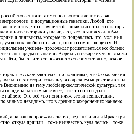
ели подзаголовки «Происхождение и история» и «Новые
ля российского читателя именно происхождение славян
 и антропологи, и популяционные генетики. Любой, кто
авлений о том, что славяне якобы появились только полторы
ричем многие историки утверждают, что появился он в 6-м
торики и лингвисты, которые их поправляют, что, мол, не в
юдей думающих, любознательных, оттого сомневающихся. И
«официальным ученым» продолжает расшатываться все больше
 что наши предки вышли из Африки, и вскоре их черная кожа
 найти, было ли такое показано экспериментально, вскоре
историки рассказывают ему «по понятиям», что буквально ни
уквально вся историческая наука о древнем мире строится на
йте Википедию на тему любой археологической культуры, там
ы скандинавы это «наше всё», что это они создали
не найдете. Это всё «по понятиям», это интерпретации,
ыло видимо-невидимо, что в древних захоронениях найдено
кий, а на ваш вопрос – как же так, ведь в Сирии и Ираке три
стно, откуда пришли – тоже неизвестно, куда делись – тоже