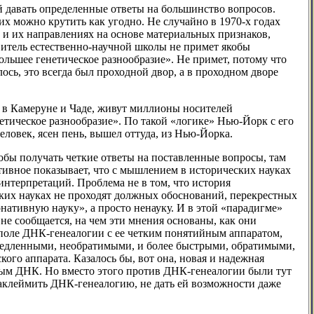
й давать определенные ответы на большинство вопросов.
их можно крутить как угодно. Не случайно в 1970-х годах
и их направлениях на основе материальных признаков,
витель естественно-научной школы не примет якобы
льшее генетическое разнообразие». Не примет, потому что
ось, это всегда был проходной двор, а в проходном дворе
 в Камеруне и Чаде, живут миллионы носителей
етическое разнообразие». По такой «логике» Нью-Йорк с его
ловек, ясен пень, вышел оттуда, из Нью-Йорка.
чтобы получать четкие ответы на поставленные вопросы, там
тивное показывает, что с мышлением в исторических науках
интерпретаций. Проблема не в том, что история
ских науках не проходят должных обоснований, перекрестных
нативную науку», а просто ненауку. И в этой «парадигме»
не сообщается, на чем эти мнения основаны, как они
м поле ДНК-генеалогии с ее четким понятийным аппаратом,
медленными, необратимыми, и более быстрыми, обратимыми,
ого аппарата. Казалось бы, вот она, новая и надежная
мым ДНК. Но вместо этого против ДНК-генеалогии были тут
аклеймить ДНК-генеалогию, не дать ей возможности даже