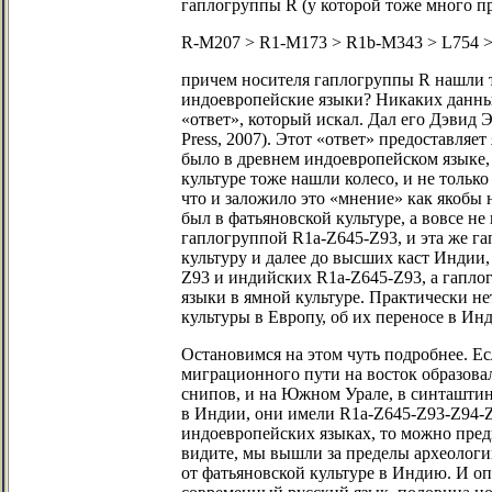
гаплогруппы R (у которой тоже много п
R-M207 > R1-M173 > R1b-M343 > L754 >
причем носителя гаплогруппы R нашли то
индоевропейские языки? Никаких данных к
«ответ», который искал. Дал его Дэвид Э
Press, 2007). Этот «ответ» предоставляе
было в древнем индоевропейском языке, 
культуре тоже нашли колесо, и не только
что и заложило это «мнение» как якобы 
был в фатьяновской культуре, а вовсе не
гаплогруппой R1a-Z645-Z93, и эта же г
культуру и далее до высших каст Индии,
Z93 и индийских R1a-Z645-Z93, а гапло
языки в ямной культуре. Практически не
культуры в Европу, об их переносе в Инд
Остановимся на этом чуть подробнее. Ес
миграционного пути на восток образов
снипов, и на Южном Урале, в синташтин
в Индии, они имели R1a-Z645-Z93-Z94-Z
индоевропейских языках, то можно предп
видите, мы вышли за пределы археологии
от фатьяновской культуре в Индию. И оп