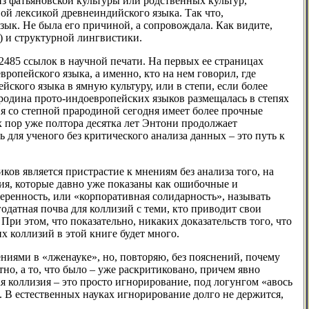
з фатьяновской культуры или родственных культур,
вой лексикой древнеиндийского языка. Так что,
зык. Не была его причиной, а сопровождала. Как видите,
) и структурной лингвистики.
2485 ссылок в научной печати. На первых ее страницах
ропейского языка, а именно, кто на нем говорил, где
йского языка в ямную культуру, или в степи, если более
 родина прото-индоевропейских языков размещалась в степях
ия со степной прародиной сегодня имеет более прочные
х пор уже полтора десятка лет Энтони продолжает
 для ученого без критического анализа данных – это путь к
ов является пристрастие к мнениям без анализа того, на
ия, которые давно уже показаны как ошибочные и
веренность, или «корпоративная солидарность», называть
годатная почва для коллизий с теми, кто приводит свои
ри этом, что показательно, никаких доказательств того, что
х коллизий в этой книге будет много.
иями в «лженауке», но, повторяю, без пояснений, почему
тно, а то, что было – уже раскритиковано, причем явно
я коллизия – это просто игнорирование, под логунгом «авось
х. В естественных науках игнорирование долго не держится,