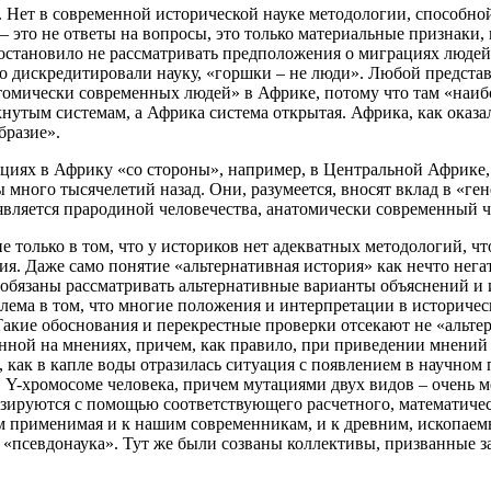
. Нет в современной исторической науке методологии, способно
 это не ответы на вопросы, это только материальные признаки, 
становило не рассматривать предположения о миграциях людей 
о дискредитировали науку, «горшки – не люди». Любой предста
томически современных людей» в Африке, потому что там «наибо
кнутым системам, а Африка система открытая. Африка, как оказал
бразие».
циях в Африку «со стороны», например, в Центральной Африке,
ного тысячелетий назад. Они, разумеется, вносят вклад в «ген
вляется прародиной человечества, анатомически современный че
не только в том, что у историков нет адекватных методологий, 
я. Даже само понятие «альтернативная история» как нечто нега
 обязаны рассматривать альтернативные варианты объяснений и 
облема в том, что многие положения и интерпретации в историче
акие обоснования и перекрестные проверки отсекают не «альтер
нной на мнениях, причем, как правило, при приведении мнений 
, как в капле воды отразилась ситуация с появлением в научно
 Y-хромосоме человека, причем мутациями двух видов – очень 
зируются с помощью соответствующего расчетного, математическ
м применимая и к нашим современникам, и к древним, ископае
«псевдонаука». Тут же были созваны коллективы, призванные з