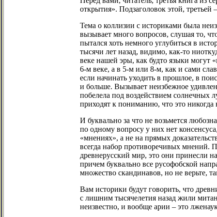
Перед вами, читатель, третья книга из
открытия». Подзаголовок этой, третьей 
Тема о коллизии с историками была неиз
вызывает много вопросов, слушая то, чт
пытался хоть немного углубиться в исто
тысячи лет назад, видимо, как-то ниотку
веке нашей эры, как будто языки могут «
6-м веке, а в 5-м или 8-м, как и сами 
если начинать уходить в прошлое, в по
и больше. Вызывает неизбежное удивлен
побелела под воздействием солнечных лу
приходят к пониманию, что это никогда 
И буквально за что не возьмется любозн
по одному вопросу у них нет консенсуса
«мнениях», а не на прямых доказательст
всегда набор противоречивых мнений. По
древнерусский мир, это они принесли на
причем буквально все русофобской напр
множество скандинавов, но не верьте, 
Вам историки будут говорить, что древни
с лишним тысячелетия назад жили митанн
неизвестно, и вообще арии – это лженау