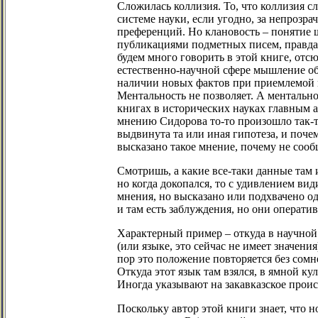
Сложилась коллизия. То, что коллизия с
системе науки, если угодно, за непрозр
преференций. Но клановость – понятие ш
публикациями подметных писем, правда,
будем много говорить в этой книге, отс
естественно-научной сфере мышление об
наличии новых фактов при приемлемой м
Ментальность не позволяет. А ментально
книгах в исторических науках главным ар
мнению Сидорова то-то произошло так-то
выдвинута та или иная гипотеза, и поче
высказано такое мнение, почему не сообщ
Смотришь, а какие все-таки данные там
но когда докопался, то с удивлением ви
мнения, но высказано или подхвачено од
и там есть заблуждения, но они операти
Характерный пример – откуда в научной
(или языке, это сейчас не имеет значения
пор это положение повторяется без сомн
Откуда этот язык там взялся, в ямной к
Иногда указывают на закавказское происх
Поскольку автор этой книги знает, что