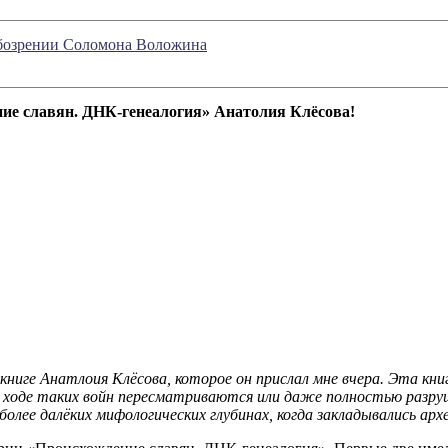
обозрении Соломона Воложина
ие славян. ДНК-генеалогия» Анатолия Клёсова!
книге Анатлоия Клёсова, которое он прислал мне вчера. Эта кни
В ходе таких войн пересматриваются или даже полностью разру
более далёких мифологических глубинах, когда закладывались ар