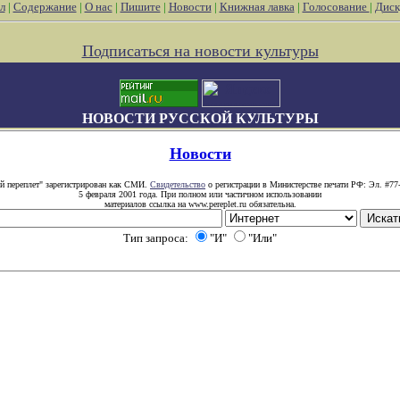
л
|
Содержание
|
О нас
|
Пишите
|
Новости
|
Книжная лавка
|
Голосование
|
Диск
Подписаться на новости культуры
НОВОСТИ РУССКОЙ КУЛЬТУРЫ
Новости
й переплет" зарегистрирован как СМИ.
Свидетельство
о регистрации в Министерстве печати РФ: Эл. #77
5 февраля 2001 года. При полном или частичном использовании
материалов ссылка на www.pereplet.ru обязательна.
Тип запроса:
"И"
"Или"