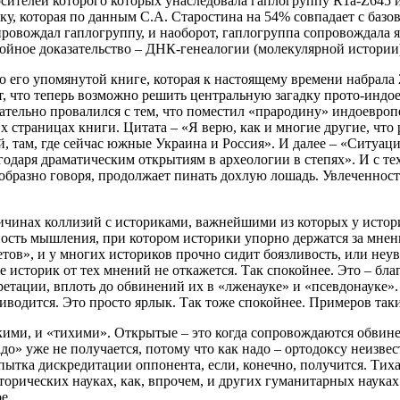
сителей которого которых унаследовала гаплогруппу R1a-Z645 и
ку, которая по данным С.А. Старостина на 54% совпадает с базо
провождал гаплогруппу, и наоборот, гаплогруппа сопровождала я
ойное доказательство – ДНК-генеалогии (молекулярной истории
 его упомянутой книге, которая к настоящему времени набрала 
, что теперь возможно решить центральную загадку прото-индоев
тательно провалился с тем, что поместил «прародину» индоевропе
х страницах книги. Цитата – «Я верю, как и многие другие, что
й, там, где сейчас южные Украина и Россия». И далее – «Ситуац
годаря драматическим открытиям в археологии в степях». И с те
 образно говоря, продолжает пинать дохлую лошадь. Увлеченность
чинах коллизий с историками, важнейшими из которых у историк
ность мышления, при котором историки упорно держатся за мнен
тов», и у многих историков прочно сидит боязливость, или неу
 историк от тех мнений не откажется. Так спокойнее. Это – бла
тации, вплоть до обвинений их в «лженауке» и «псевдонауке». П
иводится. Это просто ярлык. Так тоже спокойнее. Примеров таки
ми, и «тихими». Открытые – это когда сопровождаются обвинен
адо» уже не получается, потому что как надо – ортодоксу неизвес
пытка дискредитации оппонента, если, конечно, получится. Тиха
сторических науках, как, впрочем, и других гуманитарных наука
е.