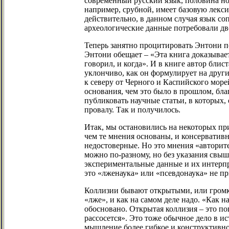
современный русский язык, половина но
например, срубной, имеет базовую лекси
действительно, в данном случая язык со
археологические данные потребовали дв
Теперь занятно процитировать Энтони по
Энтони обещает – «Эта книга доказывает
говорил, и когда». И в книге автор блис
уклончиво, как он формулирует на други
к северу от Черного и Каспийского море
основания, чем это было в прошлом, бла
публиковать научные статьи, в которых,
провалу. Так и получилось.
Итак, мы остановились на некоторых при
чем те мнения основаны, и консерватив
недостоверные. Но это мнения «авторите
можно по-разному, но без указания свыше
экспериментальные данные и их интерпре
это «лженаука» или «псевдонаука» не пр
Коллизии бывают открытыми, или громки
«лже», и как на самом деле надо. «Как н
обосновано. Открытая коллизия – это по
рассосется». Это тоже обычное дело в и
мышление более гибкое и конструктивно