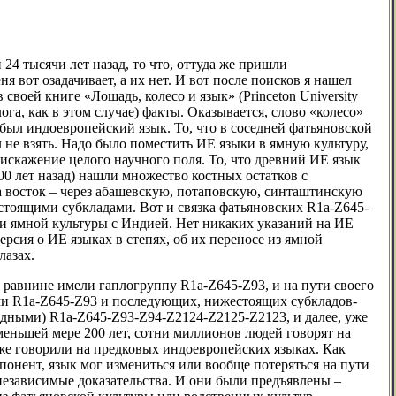
4 тысячи лет назад, то что, оттуда же пришли
я вот озадачивает, а их нет. И вот после поисков я нашел
 своей книге «Лошадь, колесо и язык» (Princeton University
ога, как в этом случае) факты. Оказывается, слово «колесо»
 был индоевропейский язык. То, что в соседней фатьяновской
ел не взять. Надо было поместить ИЕ языки в ямную культуру,
 искажение целого научного поля. То, что древний ИЕ язык
4000 лет назад) нашли множество костных остатков с
а восток – через абашевскую, потаповскую, синташтинскую
естоящими субкладами. Вот и связка фатьяновских R1a-Z645-
ки ямной культуры с Индией. Нет никаких указаний на ИЕ
рсия о ИЕ языках в степях, об их переносе из ямной
лазах.
 равнине имели гаплогруппу R1a-Z645-Z93, и на пути своего
ми R1a-Z645-Z93 и последующих, нижестоящих субкладов-
одными) R1a-Z645-Z93-Z94-Z2124-Z2125-Z2123, и далее, уже
еньшей мере 200 лет, сотни миллионов людей говорят на
оже говорили на предковых индоевропейских языках. Как
понент, язык мог измениться или вообще потеряться на пути
независимые доказательства. И они были предъявлены –