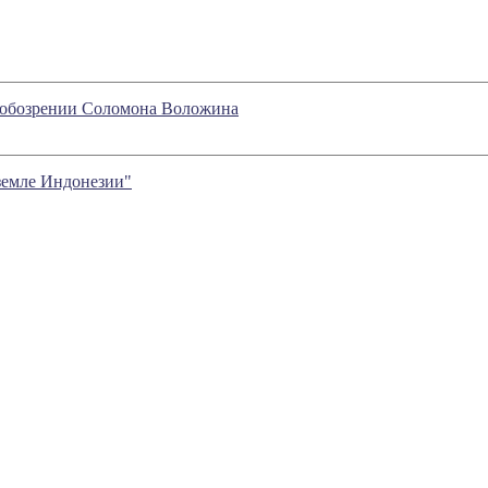
м обозрении Соломона Воложина
земле Индонезии"