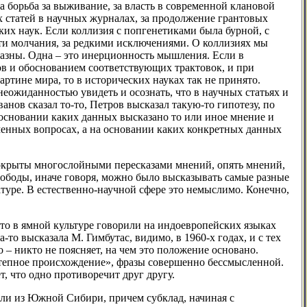
а борьба за выживание, за власть в современной клановой
х статей в научных журналах, за продолжение грантовых
ких наук. Если коллизия с попгенетиками была бурной, с
ути молчания, за редкими исключениями. О коллизиях мы
разны. Одна – это инерционность мышления. Если в
в и обоснованием соответствующих трактовок, и при
тине мира, то в исторических науках так не принято.
еожиданностью увидеть и осознать, что в научных статьях и
анов сказал то-то, Петров высказал такую-то гипотезу, по
а основании каких данных высказано то или иное мнение и
уменных вопросах, а на основании каких конкретных данных
 покрыты многослойными пересказами мнений, опять мнений,
свободы, иначе говоря, можно было высказывать самые разные
атуре. В естественно-научной сфере это немыслимо. Конечно,
что в ямной культуре говорили на индоевропейских языках
а-то высказала М. Гимбутас, видимо, в 1960-х годах, и с тех
 – никто не поясняет, на чем это положение основано.
 «степное происхождение», фразы совершенно бессмысленной.
т, что одно противоречит друг другу.
шли из Южной Сибири, причем субклад, начиная с