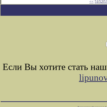
<<
51
|
52
|
5
Если Вы хотите стать на
lipuno