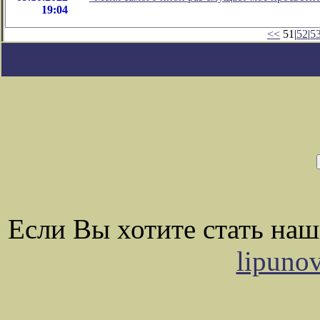
19:04
<<
51|
52
|
5
Если Вы хотите стать на
lipuno