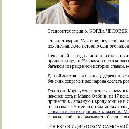
Становится смешно, КОГДА ЧЕЛОВЕК С
Что-же товарищ Ухо-Ухов, неужели вы не
дохристианскую историю единого народа 
Пещерный взгляд на историю славянски
пропагандируют Карнаухов и его коллеги
багажом извращенной истории славян, к
Да поймите же вы наконец, деревянные г
близких современных народа сделать ре
Господин Карнаухов садитесь за научные
наконец есть и Мавро Орбини из 17 века
принесли в Западную Европу (они её и с
и сначала грамотеи, а потом монахи за
генеалогических хрониках княжества М
сколько злобы она вызывает - братцы, вы
ТОЛЬКО В ИДИОТСКОМ САМОУБИЙ