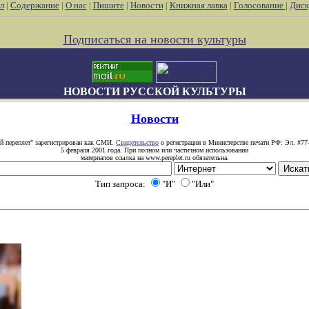
л
|
Содержание
|
О нас
|
Пишите
|
Новости
|
Книжная лавка
|
Голосование
|
Диск
Подписаться на новости культуры
НОВОСТИ РУССКОЙ КУЛЬТУРЫ
Новости
й переплет" зарегистрирован как СМИ.
Свидетельство
о регистрации в Министерстве печати РФ: Эл. #77
5 февраля 2001 года. При полном или частичном использовании
материалов ссылка на www.pereplet.ru обязательна.
Тип запроса:
"И"
"Или"