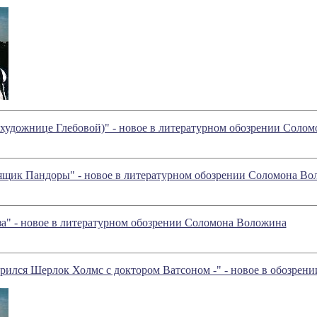
о художнице Глебовой)" - новое в литературном обозрении Соло
ящик Пандоры" - новое в литературном обозрении Соломона Во
за" - новое в литературном обозрении Соломона Воложина
орился Шерлок Холмс с доктором Ватсоном -" - новое в обозрени