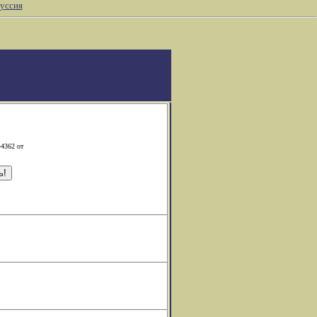
уссия
-4362 от