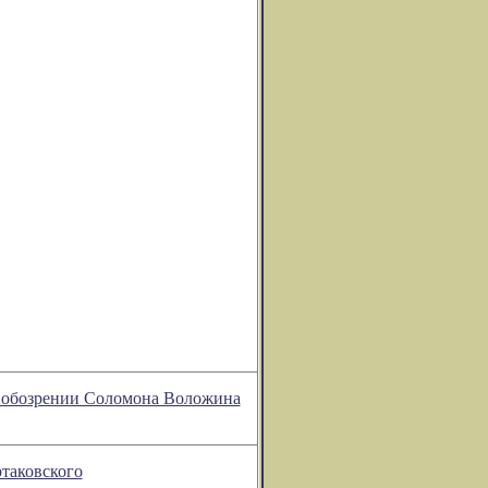
м обозрении Соломона Воложина
ртаковского